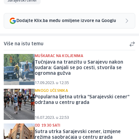
Sarajevski cener
Dodajte Klix.ba među omiljene izvore na Googlu
Više na istu temu
MUŠKARAC NA KOLJENIMA
Tučnjava na tranzitu u Sarajevu nakon
sudara: Ganjali se po cesti, stvorila se
ogromna gužva
17.09.2023. u 12:35
MNOGO UČESNIKA
Popularna ljetna utrka "Sarajevski cener"
održana u centru grada
16.07.2023. u 22:53
OD 19:30 SATI
Sutra utrka Sarajevski cener, izmjene
režima saobraćaja u centru grada