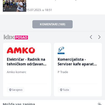
15.07.2023. u 18:51
KOMENTARI (169)
Električar - Radnik na
Komercijalista -
tehničkom održavanju
Serviser kafe aparata
(m/ž)
(m/ž)
Amko komerc
P Trade
Sarajevo
Tuzla
Možda vas zanima