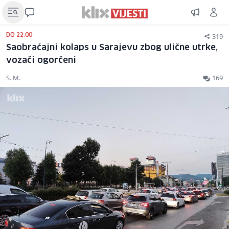
319
DO 22:00
Saobraćajni kolaps u Sarajevu zbog ulične utrke,
vozači ogorčeni
S. M.
169