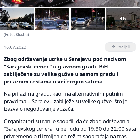
+6
(Foto: Klix.ba)
16.07.2023.
Podijeli
Zbog održavanja utrke u Sarajevu pod nazivom
"Sarajevski cener" u glavnom gradu BiH
zabilježene su velike gužve u samom gradu i
prilaznim cestama u večernjim satima.
Na prilazima gradu, kao i na alternativnim putnim
pravcima u Sarajevu zabilježe su velike gužve, što je
izazvalo negodovanje vozača.
Organizatori su ranije saopćili da će zbog održavanja
"Sarajevskog cenera" u periodu od 19:30 do 22:00 sata
privremeno biti izmijenjen režim saobraćaja na trasi