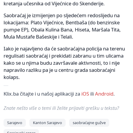
kretanja učesnika od Vijećnice do Skenderije.
Saobraćaj je izmijenjen po sljedećem redoslijedu na
lokacijama: Plato Vijećnice, Bentbaša (do benzinske
pumpe EP), Obala Kulina Bana, Hiseta, Maršala Tita,
Mula Mustafe Bašeskije i Telali.
Iako je najavljeno da će saobraćajna policija na terenu
regulisati saobraćaj i prekidati zabranu u tim ulicama
kako se u njima budu završavale aktivnosti, to i nije
napravilo razliku pa je u centru grada saobraćajni
kolaps.
Klix.ba čitajte i u našoj aplikaciji za
iOS
ili
Android
.
Znate nešto više o temi ili želite prijaviti grešku u tekstu?
Sarajevo
Kanton Sarajevo
saobraćajne gužve