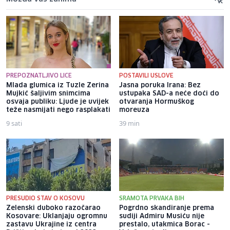
PREPOZNATLJIVO LICE
POSTAVILI USLOVE
Mlada glumica iz Tuzle Zerina
Jasna poruka Irana: Bez
Mujkić šaljivim snimcima
ustupaka SAD-a neće doći do
osvaja publiku: Ljude je uvijek
otvaranja Hormuškog
teže nasmijati nego rasplakati
moreuza
9 sati
39 min
PRESUDIO STAV O KOSOVU
SRAMOTA PRVAKA BIH
Zelenski duboko razočarao
Pogrdno skandiranje prema
Kosovare: Uklanjaju ogromnu
sudiji Admiru Musiću nije
zastavu Ukrajine iz centra
prestalo, utakmica Borac -