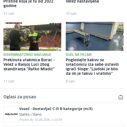
Prištine koja je tu od 2022.
Velež nastavljena
godine
12 sati
10 sati
DISKRIMINATORNO NAVIJANJE
DUEL NA PECARI
Prekinuta utakmica Borac -
Pogledajte kakvu su
Velež u Banjoj Luci zbog
svlačionicu iza sebe ostavili
skandiranja "Ratko Mladić"
igrači Sloge: "Ljudski je bilo
da im je takvu i vratimo"
11 sati
8 sati
Oglasi za posao
Vozač - Dostavljač C ili B kategorije (m/ž)
Slatko i Slano
Prijava do: 10.08.2026. u 23:59