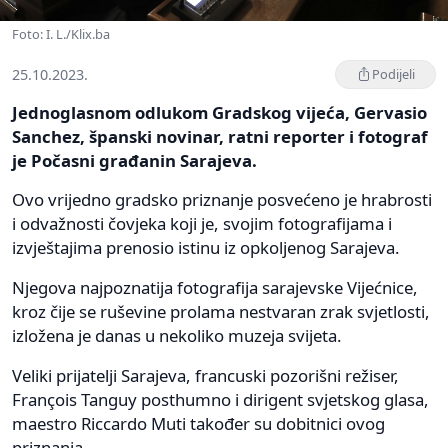
Foto: I. L./Klix.ba
25.10.2023.
Podijeli
Jednoglasnom odlukom Gradskog vijeća, Gervasio
Sanchez, španski novinar, ratni reporter i fotograf
je Počasni građanin Sarajeva.
Ovo vrijedno gradsko priznanje posvećeno je hrabrosti
i odvažnosti čovjeka koji je, svojim fotografijama i
izvještajima prenosio istinu iz opkoljenog Sarajeva.
Njegova najpoznatija fotografija sarajevske Vijećnice,
kroz čije se ruševine prolama nestvaran zrak svjetlosti,
izložena je danas u nekoliko muzeja svijeta.
Veliki prijatelji Sarajeva, francuski pozorišni režiser,
François Tanguy posthumno i dirigent svjetskog glasa,
maestro Riccardo Muti također su dobitnici ovog
priznanja.