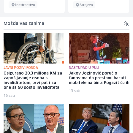
Inostranstvo
Sarajevo
Možda vas zanima
JAVNI POZIVI FONDA
NASTUPAO U PULI
Osigurano 20,3 miliona KM za
Jakov Jozinović poručio
zapošljavanje osoba s
fanovima da prestanu bacati
invaliditetom, prvi put i za
mobitele na binu: Pogazit ću ih
one sa 50 posto invaliditeta
13 sati
16 sati