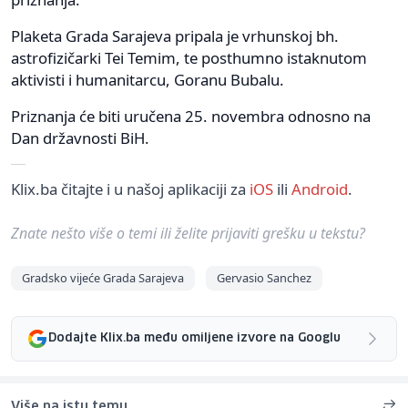
Plaketa Grada Sarajeva pripala je vrhunskoj bh.
astrofizičarki Tei Temim, te posthumno istaknutom
aktivisti i humanitarcu, Goranu Bubalu.
Priznanja će biti uručena 25. novembra odnosno na
Dan državnosti BiH.
Klix.ba čitajte i u našoj aplikaciji za
iOS
ili
Android
.
Znate nešto više o temi ili želite prijaviti grešku u tekstu?
Gradsko vijeće Grada Sarajeva
Gervasio Sanchez
Dodajte Klix.ba među omiljene izvore na Googlu
Više na istu temu