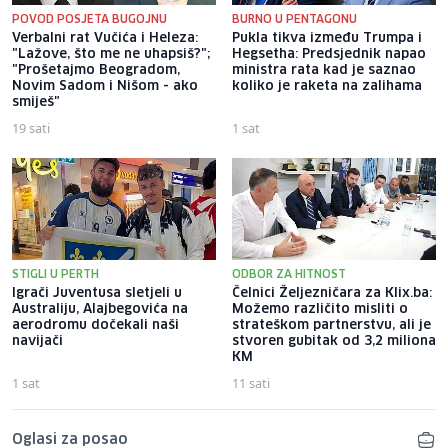
POVOD POSJETA BUGOJNU
BURNO U PENTAGONU
Verbalni rat Vučića i Heleza:
Pukla tikva između Trumpa i
"Lažove, što me ne uhapsiš?";
Hegsetha: Predsjednik napao
"Prošetajmo Beogradom,
ministra rata kad je saznao
Novim Sadom i Nišom - ako
koliko je raketa na zalihama
smiješ"
19 sati
1 sat
STIGLI U PERTH
ODBOR ZA HITNOST
Igrači Juventusa sletjeli u
Čelnici Željezničara za Klix.ba:
Australiju, Alajbegovića na
Možemo različito misliti o
aerodromu dočekali naši
strateškom partnerstvu, ali je
navijači
stvoren gubitak od 3,2 miliona
KM
1 sat
11 sati
Oglasi za posao