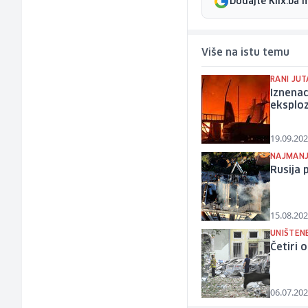
Dodajte Klix.ba 
Više na istu temu
RANI JUT
Iznenad
eksploz
19.09.202
NAJMANJ
Rusija 
15.08.202
UNIŠTEN
Četiri 
06.07.202