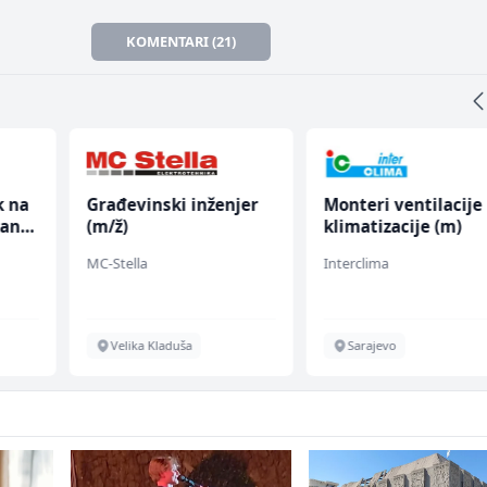
KOMENTARI (21)
jer
Monteri ventilacije i
Accounting Associa
klimatizacije (m)
(m/f)
Interclima
Jitasa
Sarajevo
Više lokacija