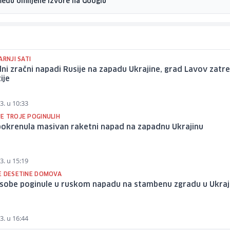
među omiljene izvore na Googlu
ARNJI SATI
ni zračni napadi Rusije na zapadu Ukrajine, grad Lavov zatre
ije
3. u 10:33
E TROJE POGINULIH
pokrenula masivan raketni napad na zapadnu Ukrajinu
3. u 15:19
E DESETINE DOMOVA
osobe poginule u ruskom napadu na stambenu zgradu u Ukraj
3. u 16:44