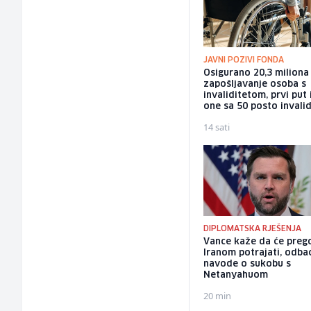
JAVNI POZIVI FONDA
Osigurano 20,3 milion
zapošljavanje osoba s
invaliditetom, prvi put 
one sa 50 posto invalid
14 sati
DIPLOMATSKA RJEŠENJA
Vance kaže da će preg
Iranom potrajati, odba
navode o sukobu s
Netanyahuom
20 min