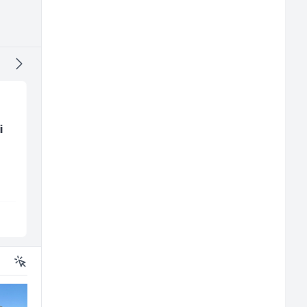
te
Voditelj - Poslovođa
Skladišni radnik (m/ž
radova na gradilištu
(m/ž)
Mibral
Lidl BH
Sarajevo
Lepenica