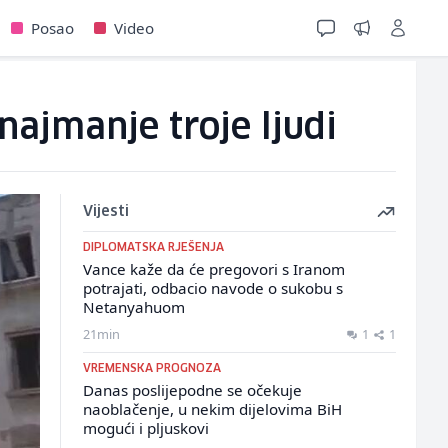
Posao
Video
 najmanje troje ljudi
Vijesti
DIPLOMATSKA RJEŠENJA
Vance kaže da će pregovori s Iranom
potrajati, odbacio navode o sukobu s
Netanyahuom
21min
1
1
VREMENSKA PROGNOZA
Danas poslijepodne se očekuje
naoblačenje, u nekim dijelovima BiH
mogući i pljuskovi