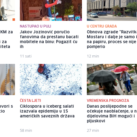
NASTUPAO U PULI
U CENTRU GRADA
a KM za
Jakov Jozinović poručio
Obnova zgrade "Razvitk
fanovima da prestanu bacati
Mostaru i dalje je samo 
i za
mobitele na binu: Pogazit ću
na papiru, proces se nije
iteta
ih
pomjerio
11 sati
12 min
ČESTA LJETI
VREMENSKA PROGNOZA
ovori s
Ciklospora u iceberg salati
Danas poslijepodne se
cio
izazvala epidemiju u 15
očekuje naoblačenje, u 
američkih saveznih država
dijelovima BiH mogući i
pljuskovi
58 min
27 min