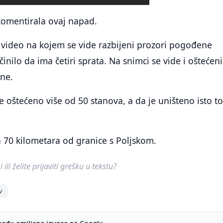
komentirala ovaj napad.
 video na kojem se vide razbijeni prozori pogođene
činilo da ima četiri sprata. Na snimci se vide i oštećeni
ine.
e oštećeno više od 50 stanova, a da je uništeno isto to
 70 kilometara od granice s Poljskom.
ili želite prijaviti grešku u tekstu?
v