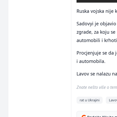
Ruska vojska nije 
Sadovyi je objavio
zgrade, za koju se 
automobili i krhot
Procjenjuje se da j
i automobila.
Lavov se nalazu na
Znate nešto više o temi 
rat u Ukrajini
Lavo