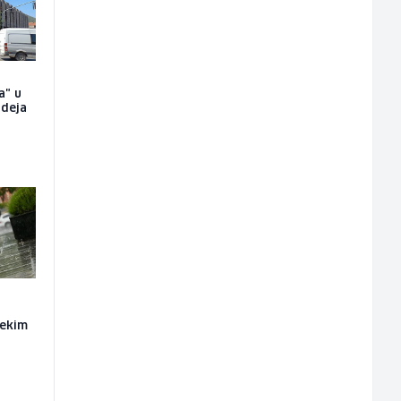
a" u
ideja
nekim