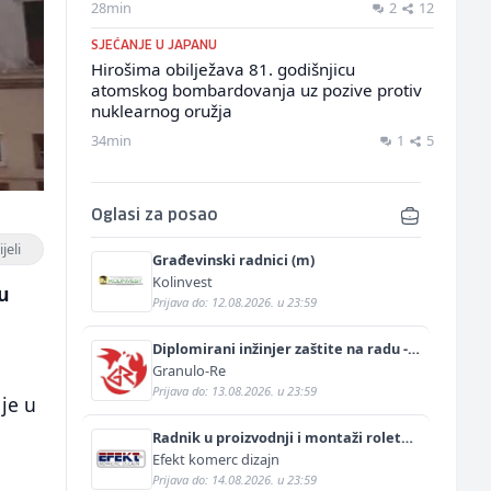
28min
2
12
SJEĆANJE U JAPANU
Hirošima obilježava 81. godišnjicu
atomskog bombardovanja uz pozive protiv
nuklearnog oružja
34min
1
5
Oglasi za posao
jeli
Građevinski radnici (m)
Kolinvest
u
Prijava do: 12.08.2026. u 23:59
Diplomirani inžinjer zaštite na radu -
Bachelor inžinjer sigurnosti i pomoći
Granulo-Re
(m/ž)
Prijava do: 13.08.2026. u 23:59
je u
Radnik u proizvodnji i montaži roletni
(m)
Efekt komerc dizajn
Prijava do: 14.08.2026. u 23:59