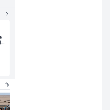
e
Mašinski inženjer (m/
Voditelj - Poslovođa
ja
ž)
radova na gradilištu
(m/ž)
Euro-Asfalt
Mibral
Više lokacija
Sarajevo