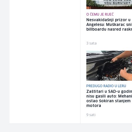
O ČEMU JE RIJEČ
Nesvakidašnji prizor u
Angelesu: Muškarac sni
billboardu nasred rask
3 sata
PREDUGO RADIO U LERU
Zaštitari u SAD-u godi
nisu gasili auto: Mehan
ostao šokiran stanjem
motora
9 sati