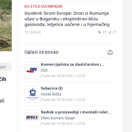
KO STOJI IZA NAPADA?
Incidenti širom Evrope: Dron iz Rumunije
ušao u Bugarsku i eksplodirao blizu
gasovoda, letjelice uočene i u Njemačkoj
1h 22min
27
21
Oglasi za posao
Komercijalista za slastičarstvo i
jeli
pekarstvo (m/ž)
DDI
Prijava do: 06.09.2026. u 23:59
ćih
Sobarica (ž)
Hoteli Ilidža
li
Prijava do: 05.09.2026. u 23:59
Radnik u proizvodnji i montaži roletni
(m)
Efekt komerc dizajn
Prijava do: 14.08.2026. u 23:59