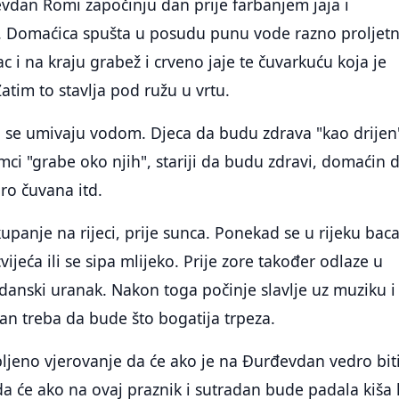
vdan Romi započinju dan prije farbanjem jaja i
 Domaćica spušta u posudu punu vode razno proljet
vac i na kraju grabež i crveno jaje te čuvarkuću koja je
atim to stavlja pod ružu u vrtu.
vi se umivaju vodom. Djeca da budu zdrava "kao drijen
ci "grabe oko njih", stariji da budu zdravi, domaćin 
o čuvana itd.
upanje na rijeci, prije sunca. Ponekad se u rijeku bac
vijeća ili se sipa mlijeko. Prije zore također odlaze u
anski uranak. Nakon toga počinje slavlje uz muziku i
an treba da bude što bogatija trpeza.
ljeno vjerovanje da će ako je na Đurđevdan vedro bit
a će ako na ovaj praznik i sutradan bude padala kiša 