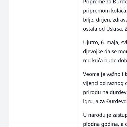
Pripreme za Đurđe
pripremom kolača.
bilje, drijen, zdra
ostala od Uskrsa. Z
Ujutro, 6. maja, s
djevojke da se mom
mu kuća bude dobr
Veoma je važno i k
vijenci od raznog c
prirodu na đurđevd
igru, a za Đurđevd
U narodu je zastup
plodna godina, a d