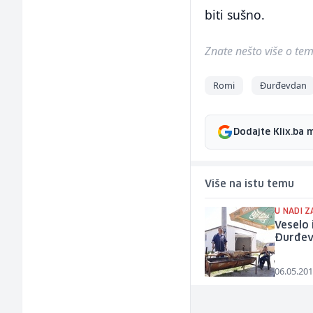
biti sušno.
Znate nešto više o temi 
Romi
Đurđevdan
Dodajte Klix.ba 
Više na istu temu
U NADI Z
Veselo 
Đurđe
06.05.201