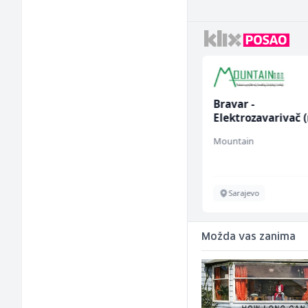
Električar (m)
Bravar -
Elektrozavarivač 
Mountain
Mountain
Sarajevo
Sarajevo
Možda vas zanima