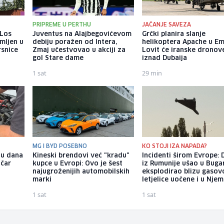
PRIPREME U PERTHU
JAČANJE SAVEZA
 Los
Juventus na Alajbegovićevom
Grčki planira slanje
mljen u
debiju poražen od Intera,
helikoptera Apache u Em
rsnice
Zmaj učestvovao u akciji za
Lovit će iranske dronov
gol Stare dame
iznad Dubaija
1 sat
29 min
MG I BYD POSEBNO
KO STOJI IZA NAPADA?
nu dana
Kineski brendovi već "kradu"
Incidenti širom Evrope: 
ičar
kupce u Evropi: Ovo je šest
iz Rumunije ušao u Buga
najugroženijih automobilskih
eksplodirao blizu gasov
marki
letjelice uočene i u Nje
1 sat
1 sat