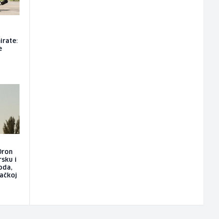
irate:
e
Dron
rsku i
oda,
mačkoj