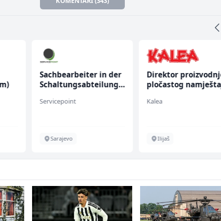
KOMENTARI (343)
Sachbearbeiter in der
Direktor proizvodnj
(m)
Schaltungsabteilung
pločastog namješta
(m/w)
(m/ž)
Servicepoint
Kalea
Sarajevo
Ilijaš