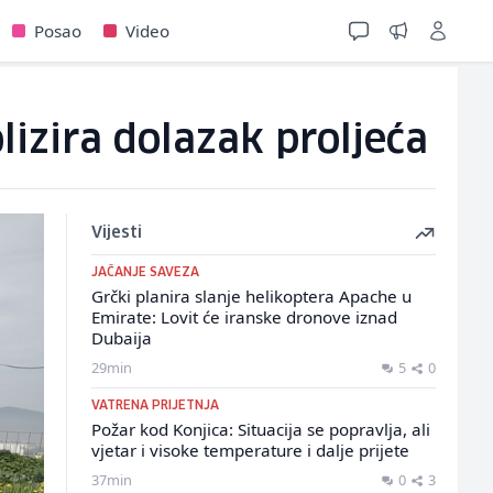
Posao
Video
izira dolazak proljeća
Vijesti
JAČANJE SAVEZA
Grčki planira slanje helikoptera Apache u
Emirate: Lovit će iranske dronove iznad
Dubaija
29min
5
0
VATRENA PRIJETNJA
Požar kod Konjica: Situacija se popravlja, ali
vjetar i visoke temperature i dalje prijete
37min
0
3