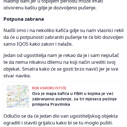
hladniji dani jer u toplijem periodu može imati
otvorenu baštu gdje je dozvoljeno pušenje.
Potpuna zabrana
Naišli smo i na nekoliko kafića gdje su nam vlasnici rekli
da će u potpunosti zabraniti pušenje te će biti dozvoljen
samo IQOS kako zakon i nalaže.
Jedan od ugostitelja nam je rekao da je i sam nepušač
te da nema nikakvu dilemu na koji način urediti svoj
objekat. Smatra kako će se gosti brzo navići jer je sve
stvar navike.
ROK USKORO ISTIČE
Ovo je mapa kafića u FBiH u kojima je već
zabranjeno pušenje, za tri mjeseca počinje
primjena Pravilnika
Odlučio se da će jedan dio van ugostiteljskog objekta
ograditi i staviti grijalicu kako bi se tu moglo pušiti.