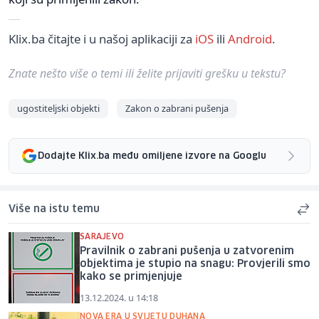
Klix.ba čitajte i u našoj aplikaciji za
iOS
ili
Android
.
Znate nešto više o temi ili želite prijaviti grešku u tekstu?
ugostiteljski objekti
Zakon o zabrani pušenja
Dodajte Klix.ba među omiljene izvore na Googlu
Više na istu temu
SARAJEVO
Pravilnik o zabrani pušenja u zatvorenim
objektima je stupio na snagu: Provjerili smo
kako se primjenjuje
13.12.2024. u 14:18
NOVA ERA U SVIJETU DUHANA