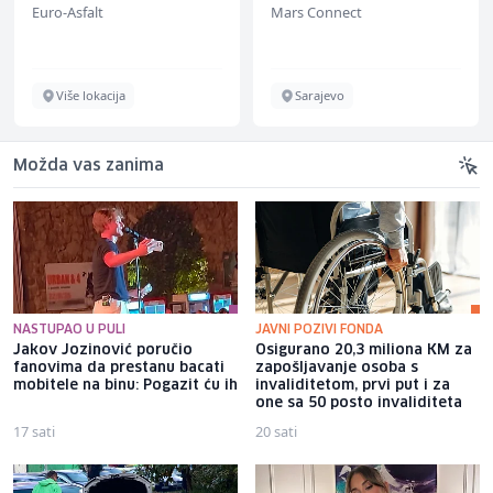
Euro-Asfalt
Mars Connect
Više lokacija
Sarajevo
Možda vas zanima
NASTUPAO U PULI
JAVNI POZIVI FONDA
Jakov Jozinović poručio
Osigurano 20,3 miliona KM za
fanovima da prestanu bacati
zapošljavanje osoba s
mobitele na binu: Pogazit ću ih
invaliditetom, prvi put i za
one sa 50 posto invaliditeta
17 sati
20 sati