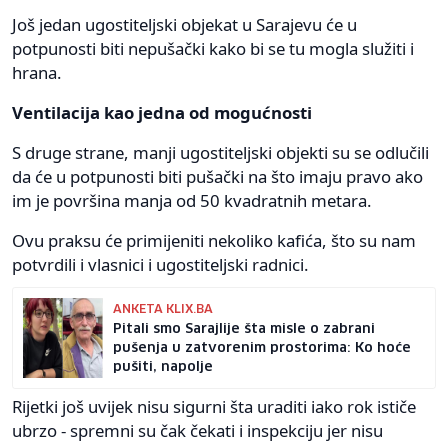
Još jedan ugostiteljski objekat u Sarajevu će u
potpunosti biti nepušački kako bi se tu mogla služiti i
hrana.
Ventilacija kao jedna od mogućnosti
S druge strane, manji ugostiteljski objekti su se odlučili
da će u potpunosti biti pušački na što imaju pravo ako
im je površina manja od 50 kvadratnih metara.
Ovu praksu će primijeniti nekoliko kafića, što su nam
potvrdili i vlasnici i ugostiteljski radnici.
ANKETA KLIX.BA
Pitali smo Sarajlije šta misle o zabrani
pušenja u zatvorenim prostorima: Ko hoće
pušiti, napolje
Rijetki još uvijek nisu sigurni šta uraditi iako rok ističe
ubrzo - spremni su čak čekati i inspekciju jer nisu