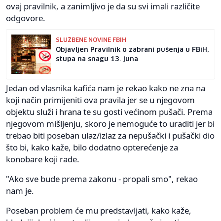
ovaj pravilnik, a zanimljivo je da su svi imali različite
odgovore.
SLUŽBENE NOVINE FBIH
Objavljen Pravilnik o zabrani pušenja u FBiH,
stupa na snagu 13. juna
Jedan od vlasnika kafića nam je rekao kako ne zna na
koji način primijeniti ova pravila jer se u njegovom
objektu služi i hrana te su gosti većinom pušači. Prema
njegovom mišljenju, skoro je nemoguće to uraditi jer bi
trebao biti poseban ulaz/izlaz za nepušački i pušački dio
što bi, kako kaže, bilo dodatno opterećenje za
konobare koji rade.
"Ako sve bude prema zakonu - propali smo", rekao
nam je.
Poseban problem će mu predstavljati, kako kaže,