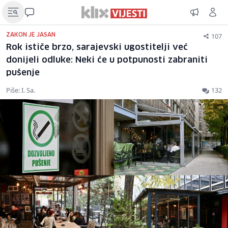
107
ZAKON JE JASAN
Rok ističe brzo, sarajevski ugostitelji već
donijeli odluke: Neki će u potpunosti zabraniti
pušenje
Piše: I. Sa.
132