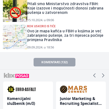
Pitali smo Ministarstvo zdravstva FBiH:
Koje izazove i mogućnosti donosi zabrana
pušenja u zatvorenom
15.10.2024. u 09:06
ROK USKORO ISTIČE
Ovo je mapa kafića u FBiH u kojima je već
zabranjeno pušenje, za tri mjeseca počinje
primjena Pravilnika
09.09.2024. u 18:56
KOMENTARI (132)
Komercijalni
Junior Marketing &
službenik (m/ž)
Recruiting Specialist
(m/ž)