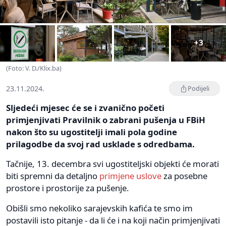
+3
(Foto: V. D./Klix.ba)
23.11.2024.
Podijeli
Sljedeći mjesec će se i zvanično početi
primjenjivati Pravilnik o zabrani pušenja u FBiH
nakon što su ugostitelji imali pola godine
prilagodbe da svoj rad usklade s odredbama.
Tačnije, 13. decembra svi ugostiteljski objekti će morati
biti spremni da detaljno
primjene uslove
za posebne
prostore i prostorije za pušenje.
Obišli smo nekoliko sarajevskih kafića te smo im
postavili isto pitanje - da li će i na koji način primjenjivati