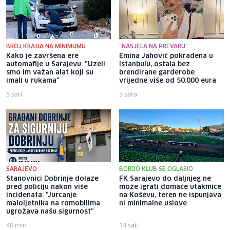
BROJ KRAĐA NA MINIMUMU
"NASJELA NA PREVARU"
Kako je završena ere
Emina Jahović pokradena u
automafije u Sarajevu: "Uzeli
Istanbulu, ostala bez
smo im važan alat koji su
brendirane garderobe
imali u rukama"
vrijedne više od 50.000 eura
5 sati
3 sata
SARAJEVO
BORDO KLUB SE OGLASIO
Stanovnici Dobrinje dolaze
FK Sarajevo do daljnjeg ne
pred policiju nakon više
može igrati domaće utakmice
incidenata: "Jurcanje
na Koševu, teren ne ispunjava
maloljetnika na romobilima
ni minimalne uslove
ugrožava našu sigurnost"
40 min
14 sati