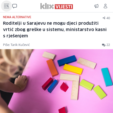
40
NEMA ALTERNATIVE
Roditelji u Sarajevu ne mogu djeci produžiti
vrtić zbog greške u sistemu, ministarstvo kasni
s rješenjem
Piše: Tarik Kučević
22