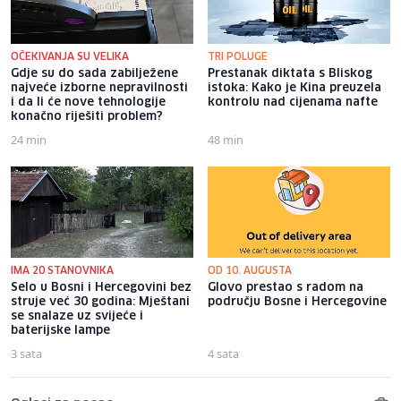
OČEKIVANJA SU VELIKA
TRI POLUGE
Gdje su do sada zabilježene
Prestanak diktata s Bliskog
najveće izborne nepravilnosti
istoka: Kako je Kina preuzela
i da li će nove tehnologije
kontrolu nad cijenama nafte
konačno riješiti problem?
24 min
48 min
IMA 20 STANOVNIKA
OD 10. AUGUSTA
Selo u Bosni i Hercegovini bez
Glovo prestao s radom na
struje već 30 godina: Mještani
području Bosne i Hercegovine
se snalaze uz svijeće i
baterijske lampe
3 sata
4 sata