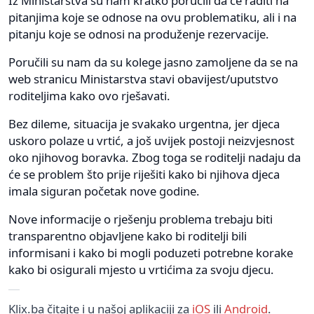
Iz Ministarstva su nam kratko poručili da će raditi na
pitanjima koje se odnose na ovu problematiku, ali i na
pitanju koje se odnosi na produženje rezervacije.
Poručili su nam da su kolege jasno zamoljene da se na
web stranicu Ministarstva stavi obavijest/uputstvo
roditeljima kako ovo rješavati.
Bez dileme, situacija je svakako urgentna, jer djeca
uskoro polaze u vrtić, a još uvijek postoji neizvjesnost
oko njihovog boravka. Zbog toga se roditelji nadaju da
će se problem što prije riješiti kako bi njihova djeca
imala siguran početak nove godine.
Nove informacije o rješenju problema trebaju biti
transparentno objavljene kako bi roditelji bili
informisani i kako bi mogli poduzeti potrebne korake
kako bi osigurali mjesto u vrtićima za svoju djecu.
Klix.ba čitajte i u našoj aplikaciji za
iOS
ili
Android
.