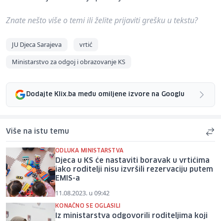
Znate nešto više o temi ili želite prijaviti grešku u tekstu?
JU Djeca Sarajeva
vrtić
Ministarstvo za odgoj i obrazovanje KS
Dodajte Klix.ba među omiljene izvore na Googlu
Više na istu temu
ODLUKA MINISTARSTVA
Djeca u KS će nastaviti boravak u vrtićima
iako roditelji nisu izvršili rezervaciju putem
EMIS-a
11.08.2023. u 09:42
KONAČNO SE OGLASILI
Iz ministarstva odgovorili roditeljima koji