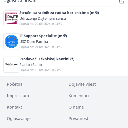
Oglasi za posao
Stručni saradnik za rad sa korisnicima (m/ž)
Udruženje Dajte nam šansu
Prijava do: 20.08.2026. u 23:59
IT Support Specialist (m/ž)
USZ Dom Familia
Prijava do: 21.08.2026. u 23:59
Prodavač u školskoj kantini (ž)
Slatko i Slano
Prijava do: 19.08.2026. u 23:59
Početna
Dojavite vijest
Impressum
Komentari
Kontakt
O nama
Oglašavanje
Privatnost