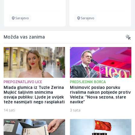
Sarajevo
Sarajevo
Možda vas zanima
PREPOZNATLJIVO LICE
PREDSJEDNIK BORCA
Mlada glumica iz Tuzle Zerina
Misimović poslao poruku
Mujkić šaljivim snimcima
rivalima nakon pobjede protiv
osvaja publiku: Ljude je uvijek
Veleža: "Nova sezona, stare
teže nasmijati nego rasplakati
navike"
14 sati
3 sata