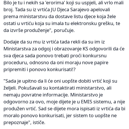
Bilo je tu i nekih sa 'erorima' koji su uspjeli, ali vrlo mali
broj. Tada su iz vrtića JU Djeca Sarajevo apelovali
prema ministarstvu da dostave listu djece koja žele
ostati u vrtiću koja su imala tu elektronsku grešku, te
da izvrše produženje", poručuje.
Dodaje da su mu iz vrtića tada rekli da su im iz
Ministarstva za odgoj i obrazovanje KS odgovorili da će
sva djeca sada ponovo trebati proći konkursnu
proceduru, odnosno da oni moraju nove papire
pripremiti i ponovo konkurisati!?
"Sada je upitno da li će oni uopšte dobiti vrtić koji su
željeli. Pokušavali su kontaktirati ministarstvo, ali
nemaju povratne informacije. Ministarstvo je
odgovorno za ovo, moje dijete je u EMIS sistemu, a nije
produžen vrtić. Sad se dijete mora ispisati iz vrtića da bi
moralo ponovo konkurisati, jer sistem to uopšte ne
prepoznaje", ističe.