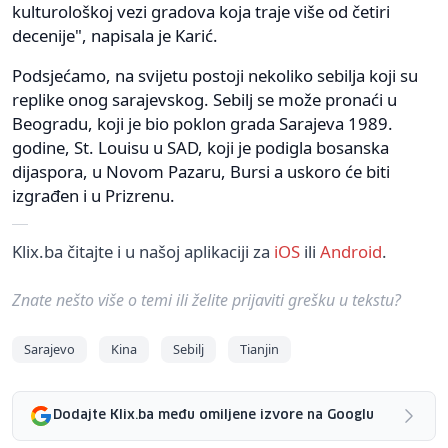
kulturološkoj vezi gradova koja traje više od četiri
decenije", napisala je Karić.
Podsjećamo, na svijetu postoji nekoliko sebilja koji su
replike onog sarajevskog. Sebilj se može pronaći u
Beogradu, koji je bio poklon grada Sarajeva 1989.
godine, St. Louisu u SAD, koji je podigla bosanska
dijaspora, u Novom Pazaru, Bursi a uskoro će biti
izgrađen i u Prizrenu.
Klix.ba čitajte i u našoj aplikaciji za
iOS
ili
Android
.
Znate nešto više o temi ili želite prijaviti grešku u tekstu?
Sarajevo
Kina
Sebilj
Tianjin
Dodajte Klix.ba među omiljene izvore na Googlu