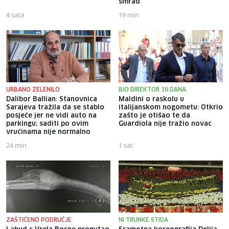
smrad
4 sata
19 min
URBANO ZELENILO
BIO DIREKTOR 16 DANA
Dalibor Ballian: Stanovnica
Maldini o raskolu u
Sarajeva tražila da se stablo
italijanskom nogometu: Otkrio
posječe jer ne vidi auto na
zašto je otišao te da
parkingu; saditi po ovim
Guardiola nije tražio novac
vrućinama nije normalno
24 min
1 sat
ZAŠTIĆENO PODRUČJE
NI TRUNKE STIDA