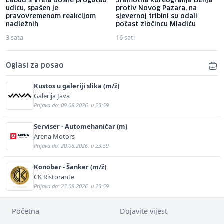
Labud s Vrela Bosne progutao
Sramotna koreografija Delija
udicu, spašen je
protiv Novog Pazara, na
pravovremenom reakcijom
sjevernoj tribini su odali
nadležnih
počast zločincu Mladiću
3 sata
16 sati
Oglasi za posao
Kustos u galeriji slika (m/ž)
Galerija Java
Prijava do: 09.08.2026. u 23:59
Serviser - Automehaničar (m)
Arena Motors
Prijava do: 20.08.2026. u 23:59
Konobar - Šanker (m/ž)
CK Ristorante
Prijava do: 23.08.2026. u 23:59
Početna
Dojavite vijest