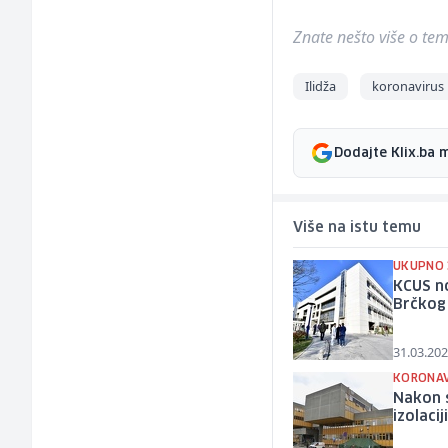
Znate nešto više o temi 
Ilidža
koronavirus
Dodajte Klix.ba 
Više na istu temu
UKUPNO 
KCUS no
Brčkog
31.03.202
KORONAV
Nakon s
izolaci