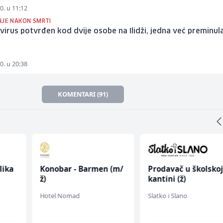
0. u 11:12
NJE NAKON SMRTI
irus potvrđen kod dvije osobe na Ilidži, jedna već preminula
0. u 20:38
KOMENTARI (91)
lika
Konobar - Barmen (m/
Prodavač u školsko
ž)
kantini (ž)
Hotel Nomad
Slatko i Slano