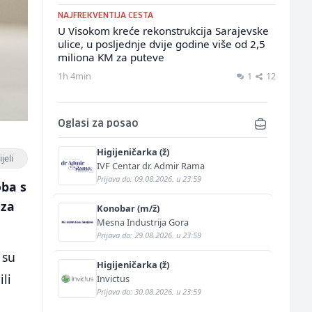
NAJFREKVENTIJA CESTA
U Visokom kreće rekonstrukcija Sarajevske
ulice, u posljednje dvije godine više od 2,5
miliona KM za puteve
1h 4min
1
12
Oglasi za posao
Higijeničarka (ž)
jeli
IVF Centar dr. Admir Rama
Prijava do: 09.08.2026. u 23:59
oba s
 za
Konobar (m/ž)
Mesna Industrija Gora
Prijava do: 29.08.2026. u 23:59
 su
Higijeničarka (ž)
ili
Invictus
Prijava do: 30.08.2026. u 23:59