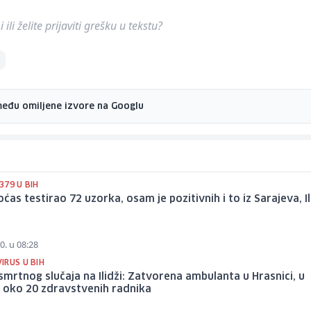
ili želite prijaviti grešku u tekstu?
među omiljene izvore na Googlu
379 U BIH
ćas testirao 72 uzorka, osam je pozitivnih i to iz Sarajeva, Il
0. u 08:28
IRUS U BIH
mrtnog slučaja na Ilidži: Zatvorena ambulanta u Hrasnici, u
ji oko 20 zdravstvenih radnika