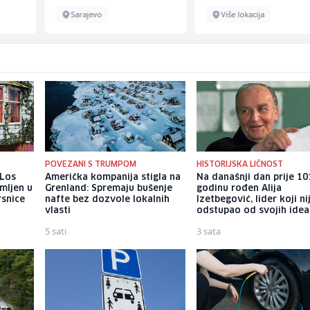
Sarajevo
Više lokacija
POVEZANI S TRUMPOM
HISTORIJSKA LIČNOST
 Los
Američka kompanija stigla na
Na današnji dan prije 10
mljen u
Grenland: Spremaju bušenje
godinu rođen Alija
rsnice
nafte bez dozvole lokalnih
Izetbegović, lider koji ni
vlasti
odstupao od svojih idea
5 sati
3 sata