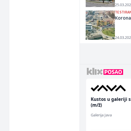
25.03.202
TESTIRA
Koronav
24.03.202
Direktor proizvodnje
Kustos u galeriji s
pločastog namještaja
(m/ž)
(m/ž)
Kalea
Galerija Java