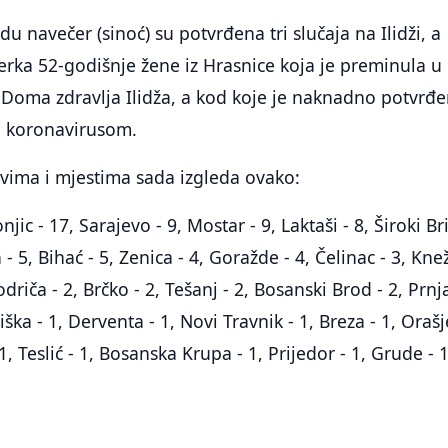
du navečer (sinoć) su potvrđena tri slučaja na Ilidži, a
erka 52-godišnje žene iz Hrasnice koja je preminula u
 Doma zdravlja Ilidža, a kod koje je naknadno potvrđ
a koronavirusom.
vima i mjestima sada izgleda ovako:
jic - 17, Sarajevo - 9, Mostar - 9, Laktaši - 8, Široki Br
- 5, Bihać - 5, Zenica - 4, Goražde - 4, Čelinac - 3, Kn
Modriča - 2, Brčko - 2, Tešanj - 2, Bosanski Brod - 2, Prn
ška - 1, Derventa - 1, Novi Travnik - 1, Breza - 1, Orašje
1, Teslić - 1, Bosanska Krupa - 1, Prijedor - 1, Grude - 1