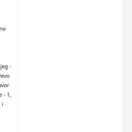
eno
ijeg -
eževo
javor
 - 1,
 i