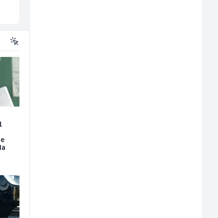
Sarajevo
Sarajevo
1
je
la