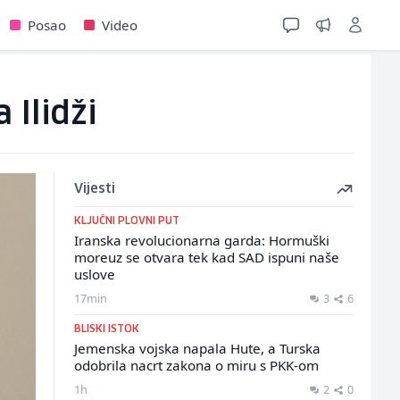
Posao
Video
 Ilidži
Vijesti
KLJUČNI PLOVNI PUT
Iranska revolucionarna garda: Hormuški
moreuz se otvara tek kad SAD ispuni naše
uslove
17min
3
6
BLISKI ISTOK
Jemenska vojska napala Hute, a Turska
odobrila nacrt zakona o miru s PKK-om
1h
2
0