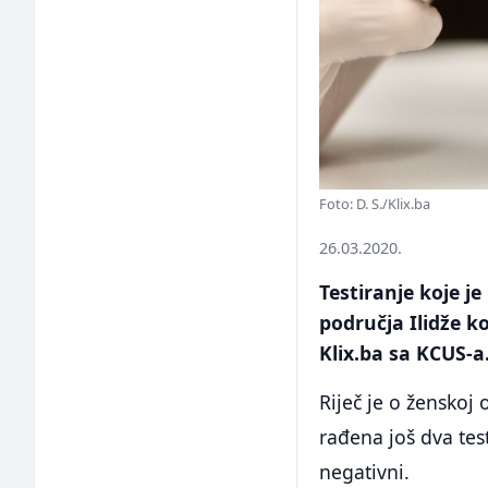
Foto: D. S./Klix.ba
26.03.2020.
Testiranje koje j
područja Ilidže k
Klix.ba sa KCUS-a
Riječ je o ženskoj 
rađena još dva test
negativni.