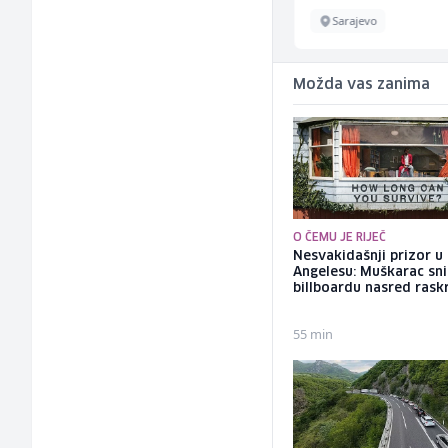
Ilijaš
Sarajevo
Možda vas zanima
O ČEMU JE RIJEČ
Nesvakidašnji prizor u
Angelesu: Muškarac sni
billboardu nasred rask
55 min