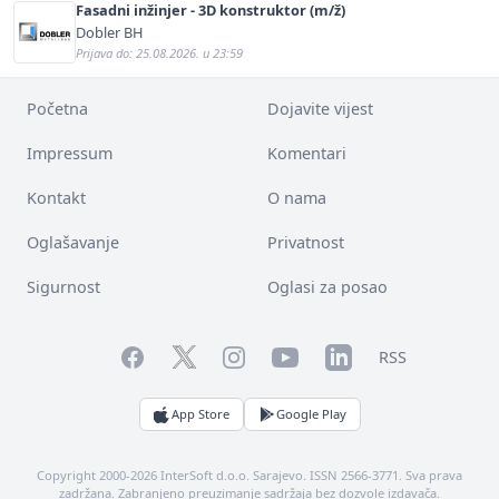
Fasadni inžinjer - 3D konstruktor (m/ž)
Dobler BH
Prijava do: 25.08.2026. u 23:59
Početna
Dojavite vijest
Impressum
Komentari
Kontakt
O nama
Oglašavanje
Privatnost
Sigurnost
Oglasi za posao
Facebook
YouTube
LinkedIn
Twitter
Instagram
RSS
App Store
Google Play
Copyright 2000-2026 InterSoft d.o.o. Sarajevo. ISSN 2566-3771. Sva prava
zadržana. Zabranjeno preuzimanje sadržaja bez dozvole izdavača.