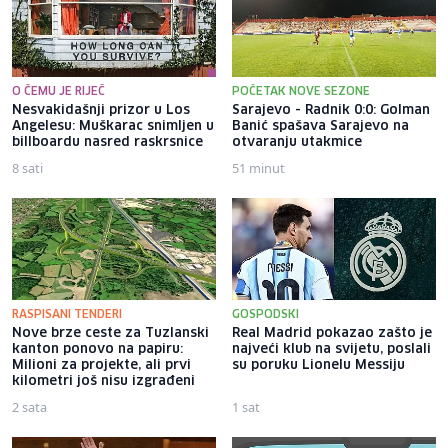
O ČEMU JE RIJEČ
POČETAK NOVE SEZONE
Nesvakidašnji prizor u Los
Sarajevo - Radnik 0:0: Golman
Angelesu: Muškarac snimljen u
Banić spašava Sarajevo na
billboardu nasred raskrsnice
otvaranju utakmice
8 sati
51 minut
RASPISANI TENDERI
GOSPODSKI
Nove brze ceste za Tuzlanski
Real Madrid pokazao zašto je
kanton ponovo na papiru:
najveći klub na svijetu, poslali
Milioni za projekte, ali prvi
su poruku Lionelu Messiju
kilometri još nisu izgrađeni
2 sata
1 sat