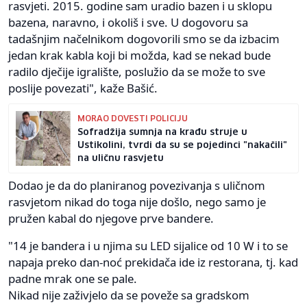
rasvjeti. 2015. godine sam uradio bazen i u sklopu
bazena, naravno, i okoliš i sve. U dogovoru sa
tadašnjim načelnikom dogovorili smo se da izbacim
jedan krak kabla koji bi možda, kad se nekad bude
radilo dječije igralište, poslužio da se može to sve
poslije povezati", kaže Bašić.
MORAO DOVESTI POLICIJU
Sofradžija sumnja na krađu struje u
Ustikolini, tvrdi da su se pojedinci "nakačili"
na uličnu rasvjetu
Dodao je da do planiranog povezivanja s uličnom
rasvjetom nikad do toga nije došlo, nego samo je
pružen kabal do njegove prve bandere.
"14 je bandera i u njima su LED sijalice od 10 W i to se
napaja preko dan-noć prekidača ide iz restorana, tj. kad
padne mrak one se pale.
Nikad nije zaživjelo da se poveže sa gradskom