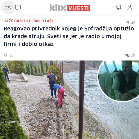
24
KAŽE DA SU U PITANJU LAŽI
Reagovao privrednik kojeg je Sofradžija optužio
da krade struju: Sveti se jer je radio u mojoj
firmi i dobio otkaz
M. G.
29