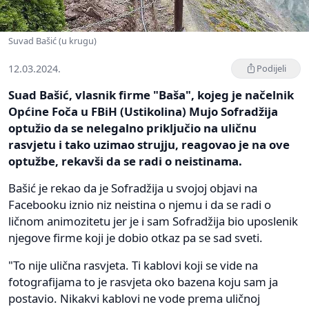
Suvad Bašić (u krugu)
12.03.2024.
Podijeli
Suad Bašić, vlasnik firme "Baša", kojeg je načelnik
Općine Foča u FBiH (Ustikolina) Mujo Sofradžija
optužio da se nelegalno priključio na uličnu
rasvjetu i tako uzimao strujju, reagovao je na ove
optužbe, rekavši da se radi o neistinama.
Bašić je rekao da je Sofradžija u svojoj objavi na
Facebooku iznio niz neistina o njemu i da se radi o
ličnom animozitetu jer je i sam Sofradžija bio uposlenik
njegove firme koji je dobio otkaz pa se sad sveti.
"To nije ulična rasvjeta. Ti kablovi koji se vide na
fotografijama to je rasvjeta oko bazena koju sam ja
postavio. Nikakvi kablovi ne vode prema uličnoj