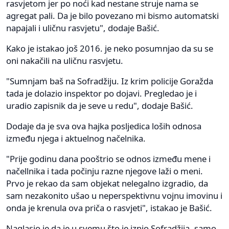
rasvjetom jer po noći kad nestane struje nama se
agregat pali. Da je bilo povezano mi bismo automatski
napajali i uličnu rasvjetu", dodaje Bašić.
Kako je istakao još 2016. je neko posumnjao da su se
oni nakačili na uličnu rasvjetu.
"Sumnjam baš na Sofradžiju. Iz krim policije Goražda
tada je dolazio inspektor po dojavi. Pregledao je i
uradio zapisnik da je seve u redu", dodaje Bašić.
Dodaje da je sva ova hajka posljedica loših odnosa
između njega i aktuelnog načelnika.
"Prije godinu dana pooštrio se odnos između mene i
načellnika i tada počinju razne njegove laži o meni.
Prvo je rekao da sam objekat nelegalno izgradio, da
sam nezakonito ušao u neperspektivnu vojnu imovinu i
onda je krenula ova priča o rasvjeti", istakao je Bašić.
Naglasio je da je u svemu što je iznio Sofradžija, samo