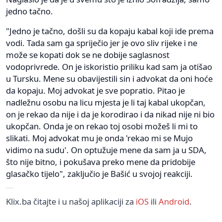
jedno tačno.
"Jedno je tačno, došli su da kopaju kabal koji ide prema
vodi. Tada sam ga spriječio jer je ovo sliv rijeke i ne
može se kopati dok se ne dobije saglasnost
vodoprivrede. On je iskoristio priliku kad sam ja otišao
u Tursku. Mene su obavijestili sin i advokat da oni hoće
da kopaju. Moj advokat je sve popratio. Pitao je
nadležnu osobu na licu mjesta je li taj kabal ukopčan,
on je rekao da nije i da je korodirao i da nikad nije ni bio
ukopčan. Onda je on rekao toj osobi možeš li mi to
slikati. Moj advokat mu je onda 'rekao mi se Mujo
vidimo na sudu'. On optužuje mene da sam ja u SDA,
što nije bitno, i pokušava preko mene da pridobije
glasačko tijelo", zaključio je Bašić u svojoj reakciji.
Klix.ba čitajte i u našoj aplikaciji za
iOS
ili
Android
.