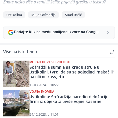
Znate nešto više o temi ili želite prijaviti grešku u tekstu?
Ustikolina
Mujo Sofradžija
Suad Bašić
Dodajte Klix.ba među omiljene izvore na Googlu
Više na istu temu
MORAO DOVESTI POLICIJU
Sofradžija sumnja na krađu struje u
Ustikolini, tvrdi da su se pojedinci "nakačili"
na uličnu rasvjetu
12.03.2024. u 10:22
VOJNA IMOVINA
Ustikolina: Sofradžija naredio deložaciju
firmi iz objekata bivše vojne kasarne
24.12.2023. u 11:01