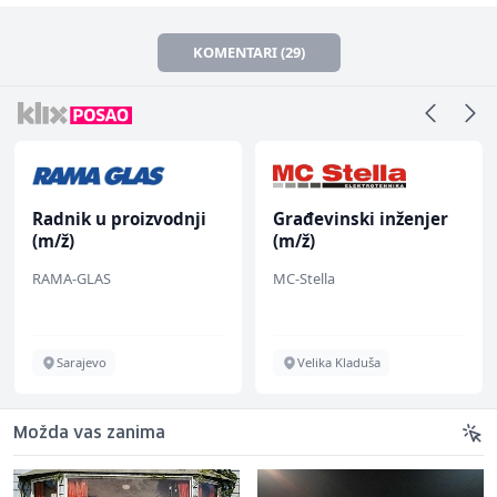
KOMENTARI (29)
Radnik u proizvodnji
Građevinski inženjer
(m/ž)
(m/ž)
RAMA-GLAS
MC-Stella
Sarajevo
Velika Kladuša
Možda vas zanima