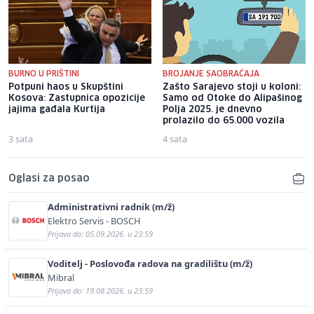
BURNO U PRIŠTINI
BROJANJE SAOBRAĆAJA
Potpuni haos u Skupštini
Zašto Sarajevo stoji u koloni:
Kosova: Zastupnica opozicije
Samo od Otoke do Alipašinog
jajima gađala Kurtija
Polja 2025. je dnevno
prolazilo do 65.000 vozila
3 sata
4 sata
Oglasi za posao
Administrativni radnik (m/ž)
Elektro Servis - BOSCH
Prijava do: 05.09.2026. u 23:59
Voditelj - Poslovođa radova na gradilištu (m/ž)
Mibral
Prijava do: 19.08.2026. u 23:59