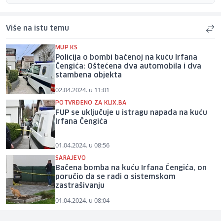
Više na istu temu
MUP KS
Policija o bombi bačenoj na kuću Irfana
Čengića: Oštećena dva automobila i dva
stambena objekta
02.04.2024. u 11:01
POTVRĐENO ZA KLIX.BA
FUP se uključuje u istragu napada na kuću
Irfana Čengića
01.04.2024. u 08:56
SARAJEVO
Bačena bomba na kuću Irfana Čengića, on
poručio da se radi o sistemskom
zastrašivanju
01.04.2024. u 08:04