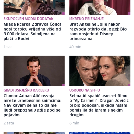
SKUPOCJEN MODNI DODATAK
ISKRENO PRIZNANJE
Mlađa kćerka Zdravka Čolića
Brat Angeline Jolie nakon
nosi torbicu vrijednu više od
razvoda otkrio da je gej: Bio
3.000 dolara: Snimljena na
sam opsjednut Disney
plaži u Budvi
princezama
1 sat
40 min
GRADI USPJEŠNU KARIJERU
USKORO NA SFF-U
Glumac Adnan Alić osvaja
Selma Alispahić ususret filmu
mreže urnebesnim snimcima:
o "Ay Carmeli": Dragan Jovičić
Navikavam se na to da me
bi bio ponosan; nikada nisam
ljudi prepoznaju gdje god se
pomislila da igram s nekim
pojavim
drugim
2 sata
6 min