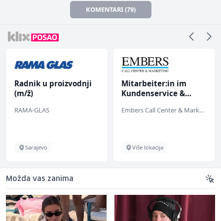
KOMENTARI (79)
Radnik u proizvodnji
Mitarbeiter:in im
(m/ž)
Kundenservice &
Support (m/w/d)
RAMA-GLAS
Embers Call Center & Marketing
Sarajevo
Više lokacija
Možda vas zanima