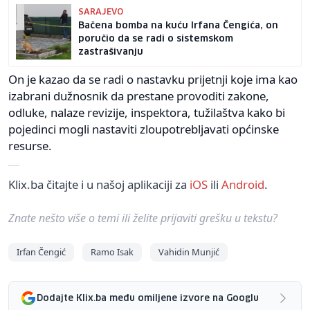
SARAJEVO
Bačena bomba na kuću Irfana Čengića, on
poručio da se radi o sistemskom
zastrašivanju
On je kazao da se radi o nastavku prijetnji koje ima kao
izabrani dužnosnik da prestane provoditi zakone,
odluke, nalaze revizije, inspektora, tužilaštva kako bi
pojedinci mogli nastaviti zloupotrebljavati općinske
resurse.
Klix.ba čitajte i u našoj aplikaciji za
iOS
ili
Android
.
Znate nešto više o temi ili želite prijaviti grešku u tekstu?
Irfan Čengić
Ramo Isak
Vahidin Munjić
Dodajte Klix.ba među omiljene izvore na Googlu