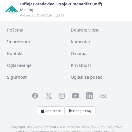
Inžinjer građevine - Projekt menadžer (m/ž)
MH-Ing
Prijava do: 31.08.2026. u 23:59
Početna
Dojavite vijest
Impressum
Komentari
Kontakt
O nama
Oglašavanje
Privatnost
Sigurnost
Oglasi za posao
Facebook
YouTube
LinkedIn
Twitter
Instagram
RSS
App Store
Google Play
Copyright 2000-2026 InterSoft d.o.o. Sarajevo. ISSN 2566-3771. Sva prava
zadržana. Zabranjeno preuzimanje sadržaja bez dozvole izdavača.