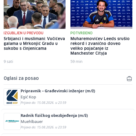
IZGUBLJEN U PREVODU
POTVRĐENO
Srbijanci i muslimani: Vučićeva
Muharemovićev Leeds srušio
galama u Mrkonjić Gradu u
rekord i zvanično doveo
sukobu s činjenicama
veliko pojačanje iz
Manchester Cityja
9 sati
59 min
Oglasi za posao
Pripravnik – Građevinski inženjer (m/ž)
Egić Kop
Prijava do: 15.08.2026. u 23:59
Radnik fizičkog obezbjeđenja (m/ž)
Muehlbauer
Prijava do: 15.08.2026. u 23:59