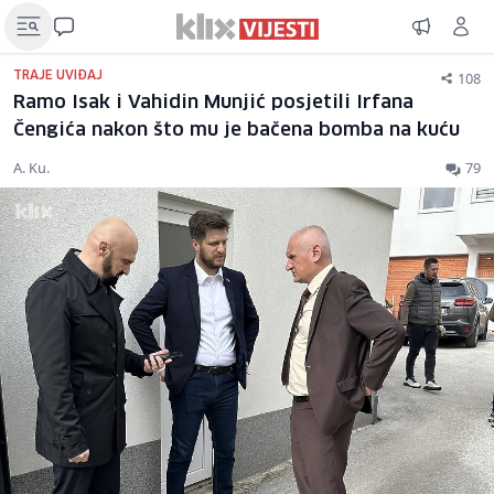
108
TRAJE UVIĐAJ
Ramo Isak i Vahidin Munjić posjetili Irfana
Čengića nakon što mu je bačena bomba na kuću
A. Ku.
79