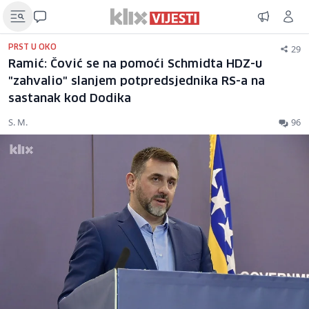
29
PRST U OKO
Ramić: Čović se na pomoći Schmidta HDZ-u
"zahvalio" slanjem potpredsjednika RS-a na
sastanak kod Dodika
S. M.
96