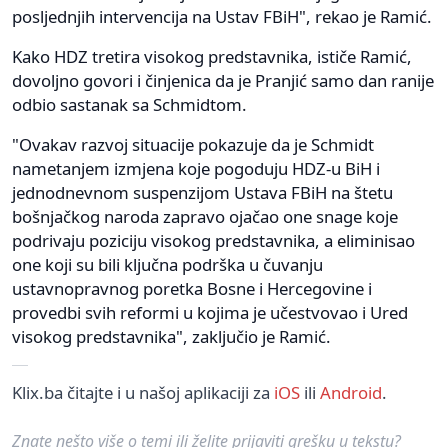
posljednjih intervencija na Ustav FBiH", rekao je Ramić.
Kako HDZ tretira visokog predstavnika, ističe Ramić,
dovoljno govori i činjenica da je Pranjić samo dan ranije
odbio sastanak sa Schmidtom.
"Ovakav razvoj situacije pokazuje da je Schmidt
nametanjem izmjena koje pogoduju HDZ-u BiH i
jednodnevnom suspenzijom Ustava FBiH na štetu
bošnjačkog naroda zapravo ojačao one snage koje
podrivaju poziciju visokog predstavnika, a eliminisao
one koji su bili ključna podrška u čuvanju
ustavnopravnog poretka Bosne i Hercegovine i
provedbi svih reformi u kojima je učestvovao i Ured
visokog predstavnika", zaključio je Ramić.
Klix.ba čitajte i u našoj aplikaciji za
iOS
ili
Android
.
Znate nešto više o temi ili želite prijaviti grešku u tekstu?