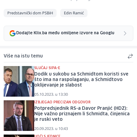
Predstavnički dom PSBiH
Edin Ramić
Dodajte Klix.ba među omiljene izvore na Googlu
Više na istu temu
SLUČAJ SIPA-E
Dodik u sukobu sa Schmidtom koristi sve
što ima na raspolaganju, a Schmidtovo
oklijevanje je slabost
05.10.2023. u 13:30
IZBJEGAO PRECIZAN ODGOVOR
Potpredsjednik RS-a Davor Pranjić (HDZ):
Nije važno priznajem li Schmidta, činjenica
je ruski veto
20.09.2023. u 10:43
UOČI SJEDNICE