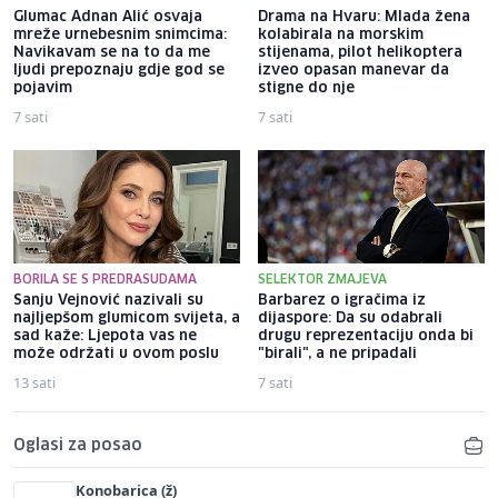
Glumac Adnan Alić osvaja
Drama na Hvaru: Mlada žena
mreže urnebesnim snimcima:
kolabirala na morskim
Navikavam se na to da me
stijenama, pilot helikoptera
ljudi prepoznaju gdje god se
izveo opasan manevar da
pojavim
stigne do nje
7 sati
7 sati
BORILA SE S PREDRASUDAMA
SELEKTOR ZMAJEVA
Sanju Vejnović nazivali su
Barbarez o igračima iz
najljepšom glumicom svijeta, a
dijaspore: Da su odabrali
sad kaže: Ljepota vas ne
drugu reprezentaciju onda bi
može održati u ovom poslu
"birali", a ne pripadali
13 sati
7 sati
Oglasi za posao
Konobarica (ž)