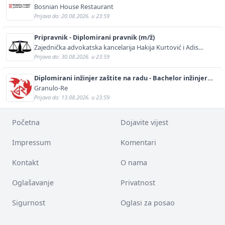
Bosnian House Restaurant
Prijava do: 20.08.2026. u 23:59
Pripravnik - Diplomirani pravnik (m/ž)
Zajednička advokatska kancelarija Hakija Kurtović i Adis
Kurtović
Prijava do: 30.08.2026. u 23:59
Diplomirani inžinjer zaštite na radu - Bachelor inžinjer
sigurnosti i pomoći (m/ž)
Granulo-Re
Prijava do: 13.08.2026. u 23:59
Početna
Dojavite vijest
Impressum
Komentari
Kontakt
O nama
Oglašavanje
Privatnost
Sigurnost
Oglasi za posao