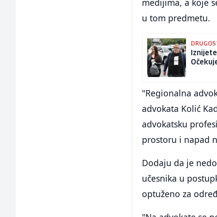
medijima, a koje s
u tom predmetu.
DRUGOS
Iznijet
Očekuj
"Regionalna advoka
advokata Kolić Kad
advokatsku profes
prostoru i napad n
Dodaju da je nedo
učesnika u postupku
optuženo za određ