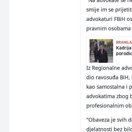
"Na advokate se ne
smije im se prijeti
advokaturi FBiH os
pravnim osobama u o
BRANILA
Kadrija
porodi
Iz Regionalne adv
dio ravosuđa BiH, 
kao samostalna i p
advokatima zbog bi
profesionalnim ob
"Obaveza je svih 
djelatnosti bez bi