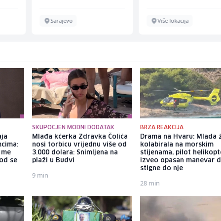
Sarajevo
Više lokacija
SKUPOCJEN MODNI DODATAK
BRZA REAKCIJA
aja
Mlađa kćerka Zdravka Čolića
Drama na Hvaru: Mlada 
mcima:
nosi torbicu vrijednu više od
kolabirala na morskim
a me
3.000 dolara: Snimljena na
stijenama, pilot helikop
god se
plaži u Budvi
izveo opasan manevar 
stigne do nje
9 min
28 min