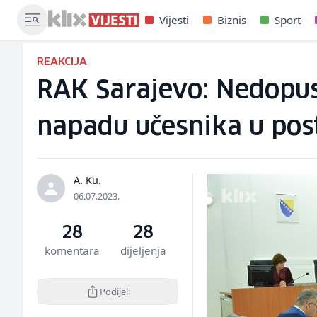
Vijesti
Biznis
Sport
REAKCIJA
RAK Sarajevo: Nedopus
napadu učesnika u po
A. Ku.
06.07.2023.
28
28
komentara
dijeljenja
Podijeli