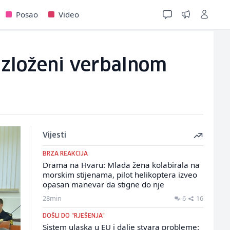
Posao
Video
izloženi verbalnom
Vijesti
BRZA REAKCIJA
Drama na Hvaru: Mlada žena kolabirala na
morskim stijenama, pilot helikoptera izveo
opasan manevar da stigne do nje
28min
6
16
DOŠLI DO "RJEŠENJA"
Sistem ulaska u EU i dalje stvara probleme: