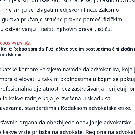
 smije vršiti pritisak zato što rade svoju časnu dužnos
ti i ne smiju se izlagati medijskom linču. Zakon o
igurava pružanje stručne pravne pomoći fizičkim i
stvarivanju i zaštiti njihovih prava", ističu.
C JOSIPA BARIĆA
 Kolić: Rekao sam da Tužilaštvo svojim postupcima čini zločin
com Memić
okatske komore Sarajevo navode da advokatura, koja 
mora djelovati u takvim okolnostima u kojim se poštu
rofesionalna djelatnost, bez zastrašivanja i prijetnji 
lo kakve radnje koja je izvršena u skladu sa
avezama, standardima i Kodeksom advokatske etike.
državnih organa da obezbijede obavljanje advokatske
lo kakve vrste pritiska na advokate. Regionalna advoka