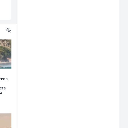
Sarajevo
Sarajevo
žena
tera
da