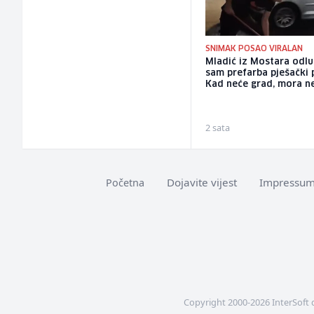
SNIMAK POSAO VIRALAN
Mladić iz Mostara odlu
sam prefarba pješački 
Kad neće grad, mora n
2 sata
Dojavite vijest
Impressu
Početna
Copyright 2000-2026 InterSoft 