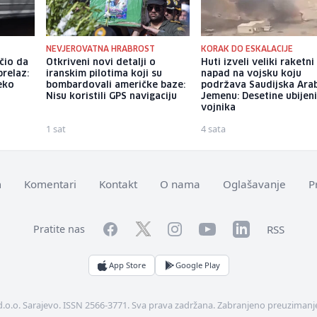
NEVJEROVATNA HRABROST
KORAK DO ESKALACIJE
čio da
Otkriveni novi detalji o
Huti izveli veliki raketni
prelaz:
iranskim pilotima koji su
napad na vojsku koju
eko
bombardovali američke baze:
podržava Saudijska Arab
Nisu koristili GPS navigaciju
Jemenu: Desetine ubijen
vojnika
1 sat
4 sata
m
Komentari
Kontakt
O nama
Oglašavanje
P
Facebook
YouTube
LinkedIn
Twitter
Instagram
RSS
Pratite nas
App Store
Google Play
d.o.o. Sarajevo. ISSN 2566-3771. Sva prava zadržana. Zabranjeno preuzimanje