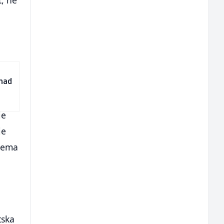
t, ne
 nad
je
je
prema
tska