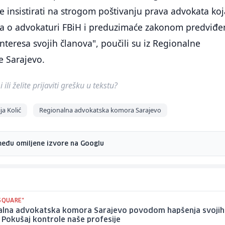
 insistirati na strogom poštivanju prava advokata koj
ona o advokaturi FBiH i preduzimaće zakonom predviđe
interesa svojih članova", poučili su iz Regionalne
 Sarajevo.
ili želite prijaviti grešku u tekstu?
ja Kolić
Regionalna advokatska komora Sarajevo
među omiljene izvore na Googlu
"SQUARE"
alna advokatska komora Sarajevo povodom hapšenja svojih
 Pokušaj kontrole naše profesije