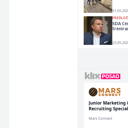
31.05.202
PREDLOŽ
SDA Ce
trenira
25.05.202
Multimedijalni
Junior Marketing 
marketing kreator (m/
Recruiting Special
ž)
(m/ž)
Kalea
Mars Connect