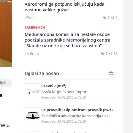
Aerodromi ga potpuno isključuju kada
nastanu velike gužve
45min
1
1
SREBRENICA
Međunarodna komisija za nestale osobe
podržala saradnike Memorijalnog centra:
"Stanite uz one koji se bore za istinu"
1h 6min
1
18
Oglasi za posao
jeli
Pravnik (m/ž)
Braća Mujić Export-Import
a
Prijava do: 06.08.2026. u 23:59
Pripravnik - Diplomirani pravnik (m/ž)
Zajednička advokatska kancelarija Hakija
Kurtović i Adis Kurtović
Prijava do: 30.08.2026. u 23:59
ne u