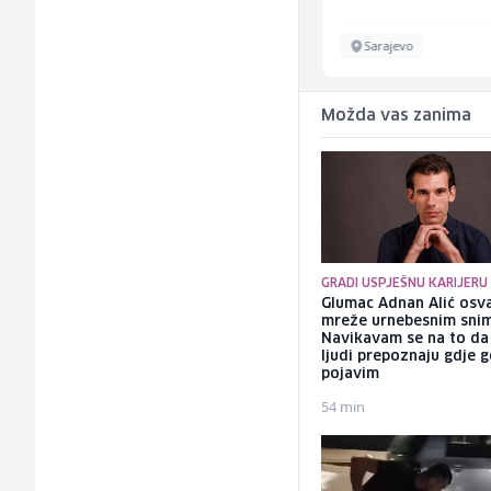
Ilijaš
Sarajevo
Možda vas zanima
GRADI USPJEŠNU KARIJERU
Glumac Adnan Alić osv
mreže urnebesnim sni
Navikavam se na to d
ljudi prepoznaju gdje 
pojavim
54 min