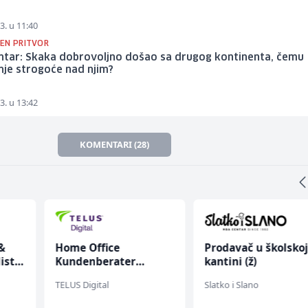
3. u 11:40
EN PRITVOR
ntar: Skaka dobrovoljno došao sa drugog kontinenta, čemu
nje strogoće nad njim?
3. u 13:42
KOMENTARI (28)
&
Home Office
Prodavač u školsko
ist
Kundenberater
kantini (ž)
(m/w/d) für Vattenfall
TELUS Digital
Slatko i Slano