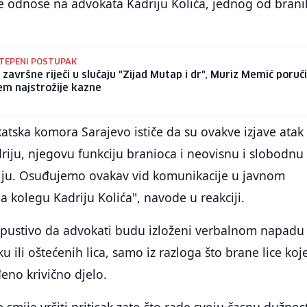
e odnose na advokata Kadriju Kolića, jednog od brani
TEPENI POSTUPAK
e završne riječi u slučaju "Zijad Mutap i dr", Muriz Memić poruči
em najstrožije kazne
tska komora Sarajevo ističe da su ovakve izjave atak
riju, njegovu funkciju branioca i neovisnu i slobodnu
iju. Osuđujemo ovakav vid komunikacije u javnom
a kolegu Kadriju Kolića", navode u reakciji.
pustivo da advokati budu izloženi verbalnom napadu
 ili oštećenih lica, samo iz razloga što brane lice koje
eno krivično djelo.