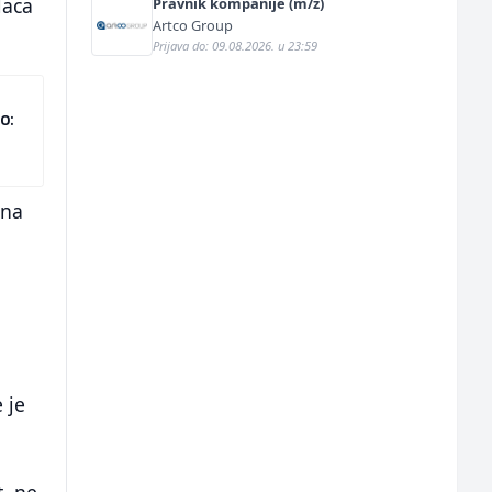
laca
Pravnik kompanije (m/ž)
Artco Group
Prijava do: 09.08.2026. u 23:59
o:
 na
 je