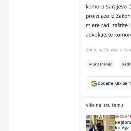
komora Sarajevo će
proizilaze iz Zak
mjere radi zaštite 
advokatske komore
Znate nešto više o temi 
Muriz Memić
Kadri
Dodajte Klix.ba 
Više na istu temu
AKCIJA 
Region
kolega: