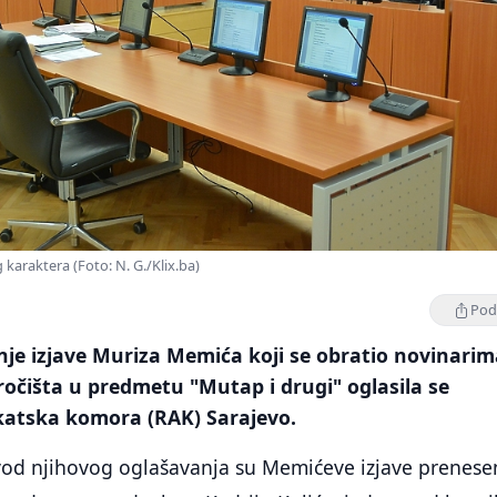
g karaktera (Foto: N. G./Klix.ba)
Podi
je izjave Muriza Memića koji se obratio novinarim
očišta u predmetu "Mutap i drugi" oglasila se
atska komora (RAK) Sarajevo.
vod njihovog oglašavanja su Memićeve izjave prenese