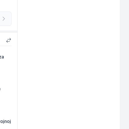
za
u
vojnoj