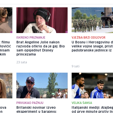
ISKRENO PRIZNANJE
VJEŽBA BRZI ODGOVOR
 filmu
Brat Angeline Jolie nakon
U Bosnu i Hercegovinu 
Jovičić
razvoda otkrio da je gej: Bio
velike vojne snage, prist
 nisam
sam opsjednut Disney
padobranske jedinice iz I
ekim
princezama
23 sata
9 sati
PRIVUKAO PAŽNJU
VELIKA ŠANSA
gova
Britanski novinar izveo
Italijanski mediji: Alajbe
on
eksperiment u Sarajevu:
od prve minute protiv In