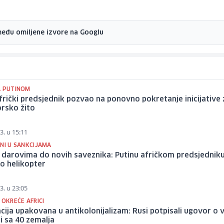
među omiljene izvore na Googlu
A PUTINOM
rički predsjednik pozvao na ponovno pokretanje inicijative 
rsko žito
3. u 15:11
NI U SANKCIJAMA
 darovima do novih saveznika: Putinu afričkom predsjednik
o helikopter
3. u 23:05
 OKREĆE AFRICI
ija upakovana u antikolonijalizam: Rusi potpisali ugovor o 
i sa 40 zemalja