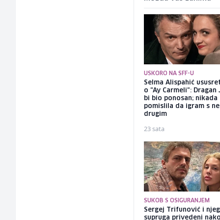
USKORO NA SFF-U
Selma Alispahić ususret
o "Ay Carmeli": Dragan 
bi bio ponosan; nikada
pomislila da igram s n
drugim
23 sata
SUKOB S OSIGURANJEM
Sergej Trifunović i nje
supruga privedeni nak