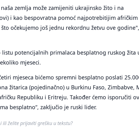
naša zemlja može zamijeniti ukrajinsko žito i na
ovi) i kao bespovratna pomoć najpotrebitijim afričkim
e što očekujemo još jednu rekordnu žetvu ove godine"
o listu potencijalnih primalaca besplatnog ruskog žita 
nekoliko mjeseci.
četiri mjeseca bićemo spremni besplatno poslati 25.0
ona žitarica (pojedinačno) u Burkinu Faso, Zimbabve, M
fričku Republiku i Eritreju. Također ćemo isporučiti ov
a besplatno“, zaključio je ruski lider.
ili želite prijaviti grešku u tekstu?