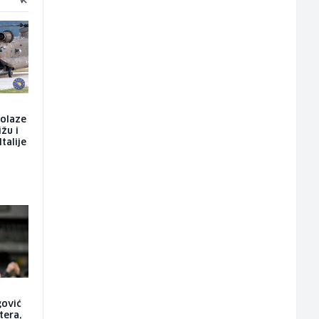
dolaze
ižu i
talije
gović
tera,