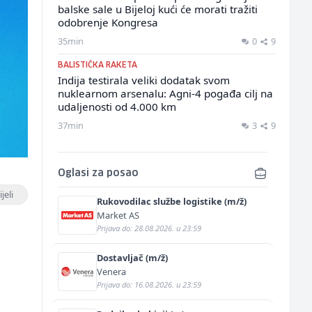
balske sale u Bijeloj kući će morati tražiti
odobrenje Kongresa
35min
0
9
BALISTIČKA RAKETA
Indija testirala veliki dodatak svom
nuklearnom arsenalu: Agni-4 pogađa cilj na
udaljenosti od 4.000 km
37min
3
9
Oglasi za posao
jeli
Rukovodilac službe logistike (m/ž)
Market AS
Prijava do: 28.08.2026. u 23:59
Dostavljač (m/ž)
Venera
Prijava do: 16.08.2026. u 23:59