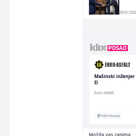
28.07.202
Konobar - Barmen (m/
Mašinski inženjer
ž)
ž)
Hotel Nomad
Euro-Asfalt
Sarajevo
Više lokacija
Možda vas zanima