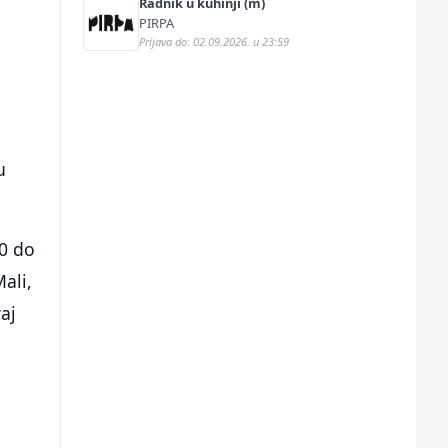
Radnik u kuhinji (m)
PIRPA
Prijava do: 02.09.2026. u 23:59
,
u
00 do
ali,
aj