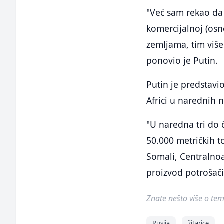
"Već sam rekao da 
komercijalnoj (osn
zemljama, tim viš
ponovio je Putin.
Putin je predstavi
Africi u narednih 
"U naredna tri do 
50.000 metričkih t
Somali, Centralnoa
proizvod potrošačim
Znate nešto više o temi 
Rusija
žitarice