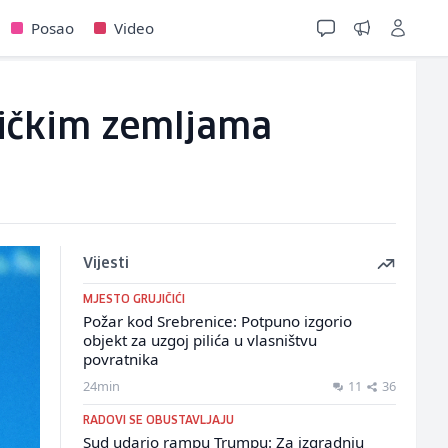
Posao
Video
fričkim zemljama
Vijesti
MJESTO GRUJIČIĆI
Požar kod Srebrenice: Potpuno izgorio
objekt za uzgoj pilića u vlasništvu
povratnika
24min
11
36
RADOVI SE OBUSTAVLJAJU
Sud udario rampu Trumpu: Za izgradnju