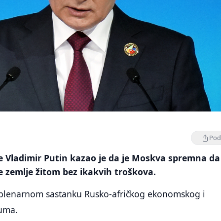
Podi
je Vladimir Putin kazao je da je Moskva spremna da
e zemlje žitom bez ikakvih troškova.
 plenarnom sastanku Rusko-afričkog ekonomskog i
uma.