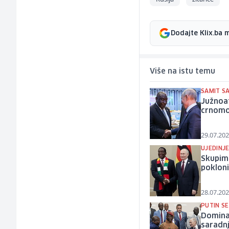
Dodajte Klix.ba 
Više na istu temu
SAMIT S
Južnoaf
crnomo
29.07.202
UJEDINJE
Skupim
pokloni
28.07.202
PUTIN SE
Dominac
saradnj