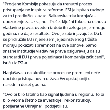
"Procjene Komisije pokazuju da trenutni proces
pristupanja ne inspirira reforme. ESI je ispitao razloge
za to i predložio izlaz u: 'Balkanska trka kornjača –
upozorenje za Ukrajinu'. Treće, ključni fokus na osnovu
vladavine prava, uveden iz dobrih razloga prije mnogo
godina, ne daje rezultate. Ovo je zabrinjavajuće. Da bi
se pridružile EU i njene zemlje jedinstvenog tržišta
moraju pokazati spremnost na ove osnove. Samo
snažne institucije vladavine prava osiguravaju da su
standardi EU i prava pojedinaca i kompanija zaštićeni",
ističu iz ESI-a.
Naglašavaju da ukoliko se proces ne promijeni neće
doći do pristupa novih država Evropskoj uniji u
narednih deset godina.
"Ovo bi bilo fatalno kao signal ljudima u regionu. To bi
bilo veoma štetno za investicije i rekonstrukciju
posljeratne Ukrajine", podsjetili su.