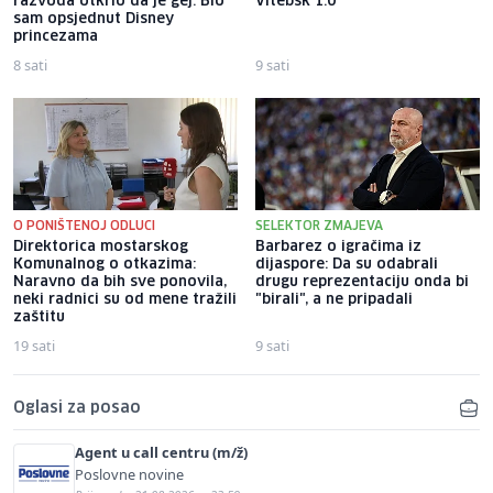
razvoda otkrio da je gej: Bio
Vitebsk 1:0
sam opsjednut Disney
princezama
8 sati
9 sati
O PONIŠTENOJ ODLUCI
SELEKTOR ZMAJEVA
Direktorica mostarskog
Barbarez o igračima iz
Komunalnog o otkazima:
dijaspore: Da su odabrali
Naravno da bih sve ponovila,
drugu reprezentaciju onda bi
neki radnici su od mene tražili
"birali", a ne pripadali
zaštitu
19 sati
9 sati
Oglasi za posao
Agent u call centru (m/ž)
Poslovne novine