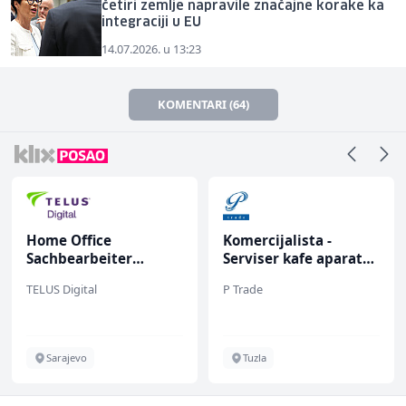
četiri zemlje napravile značajne korake ka
integraciji u EU
14.07.2026. u 13:23
KOMENTARI (64)
Home Office
Komercijalista -
Sachbearbeiter
Serviser kafe aparata
(m/w/d) für einen
(m/ž)
TELUS Digital
P Trade
bekannten deutschen
Energieversorger
Sarajevo
Tuzla