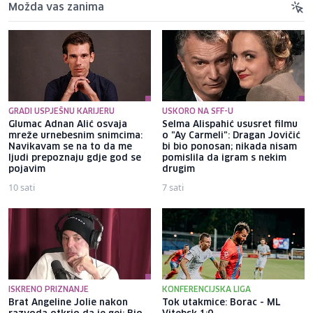
Možda vas zanima
GRADI USPJEŠNU KARIJERU
USKORO NA SFF-U
Glumac Adnan Alić osvaja
Selma Alispahić ususret filmu
mreže urnebesnim snimcima:
o "Ay Carmeli": Dragan Jovičić
Navikavam se na to da me
bi bio ponosan; nikada nisam
ljudi prepoznaju gdje god se
pomislila da igram s nekim
pojavim
drugim
10 sati
7 sati
ISKRENO PRIZNANJE
KONFERENCIJSKA LIGA
Brat Angeline Jolie nakon
Tok utakmice: Borac - ML