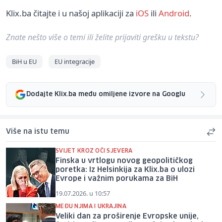
Klix.ba čitajte i u našoj aplikaciji za
iOS
ili
Android
.
Znate nešto više o temi ili želite prijaviti grešku u tekstu?
BiH u EU
EU integracije
Dodajte Klix.ba među omiljene izvore na Googlu
Više na istu temu
SVIJET KROZ OČI SJEVERA
Finska u vrtlogu novog geopolitičkog
poretka: Iz Helsinkija za Klix.ba o ulozi
Evrope i važnim porukama za BiH
19.07.2026. u 10:57
MEĐU NJIMA I UKRAJINA
Veliki dan za proširenje Evropske unije,