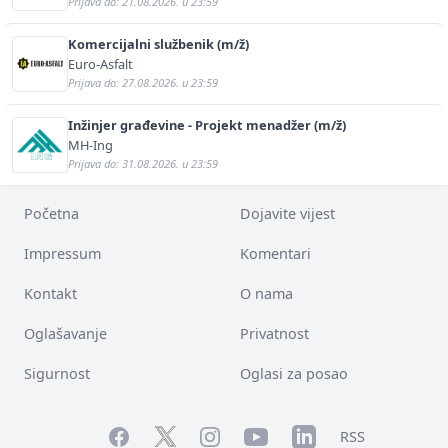
Prijava do: 21.08.2026. u 23:59
Komercijalni službenik (m/ž)
Euro-Asfalt
Prijava do: 27.08.2026. u 23:59
Inžinjer građevine - Projekt menadžer (m/ž)
MH-Ing
Prijava do: 31.08.2026. u 23:59
Početna
Dojavite vijest
Impressum
Komentari
Kontakt
O nama
Oglašavanje
Privatnost
Sigurnost
Oglasi za posao
Facebook
YouTube
LinkedIn
Twitter
Instagram
RSS