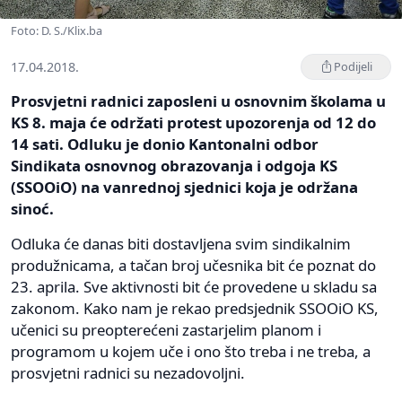
Foto: D. S./Klix.ba
17.04.2018.
Podijeli
Prosvjetni radnici zaposleni u osnovnim školama u
KS 8. maja će održati protest upozorenja od 12 do
14 sati. Odluku je donio Kantonalni odbor
Sindikata osnovnog obrazovanja i odgoja KS
(SSOOiO) na vanrednoj sjednici koja je održana
sinoć.
Odluka će danas biti dostavljena svim sindikalnim
produžnicama, a tačan broj učesnika bit će poznat do
23. aprila. Sve aktivnosti bit će provedene u skladu sa
zakonom. Kako nam je rekao predsjednik SSOOiO KS,
učenici su preopterećeni zastarjelim planom i
programom u kojem uče i ono što treba i ne treba, a
prosvjetni radnici su nezadovoljni.