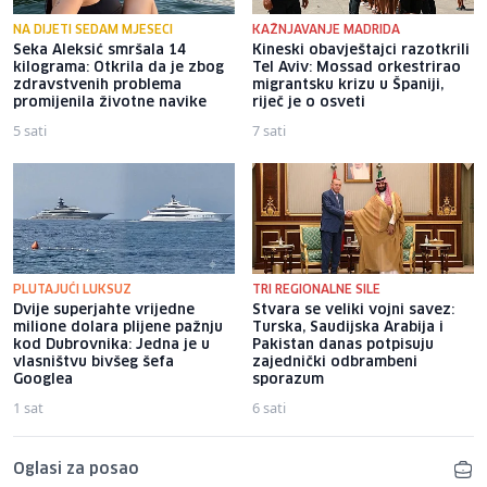
NA DIJETI SEDAM MJESECI
KAŽNJAVANJE MADRIDA
Seka Aleksić smršala 14
Kineski obavještajci razotkrili
kilograma: Otkrila da je zbog
Tel Aviv: Mossad orkestrirao
zdravstvenih problema
migrantsku krizu u Španiji,
promijenila životne navike
riječ je o osveti
5 sati
7 sati
PLUTAJUĆI LUKSUZ
TRI REGIONALNE SILE
Dvije superjahte vrijedne
Stvara se veliki vojni savez:
milione dolara plijene pažnju
Turska, Saudijska Arabija i
kod Dubrovnika: Jedna je u
Pakistan danas potpisuju
vlasništvu bivšeg šefa
zajednički odbrambeni
Googlea
sporazum
1 sat
6 sati
Oglasi za posao