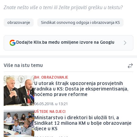
Znate nešto više o temi ili želite prijaviti grešku u tekstu?
obrazovanje
Sindikat osnovnog odgoja i obrazovanja KS
Dodajte Klix.ba među omiljene izvore na Googlu
Više na istu temu
BH. OBRAZOVANJE
U utorak štrajk upozorenja prosvjetnih
radnika u KS: Dosta je eksperimentisanja,
hoćemo prave reforme
06.05.2018. u 13:21
UŠTEDE NA DJECI
Ministarstvo i direktori bi uložili tri, a
Sindikat 12 miliona KM u bolje obrazovanje
djece u KS