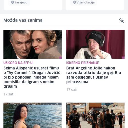
Sarajevo
Više lokacija
Možda vas zanima
USKORO NA SFF-U
ISKRENO PRIZNANJE
Selma Alispahić ususret filmu
Brat Angeline Jolie nakon
o "Ay Carmeli": Dragan Jovičić
razvoda otkrio da je gej: Bio
bi bio ponosan; nikada nisam
sam opsjednut Disney
pomislila da igram s nekim
princezama
drugim
17 sati
17 sati