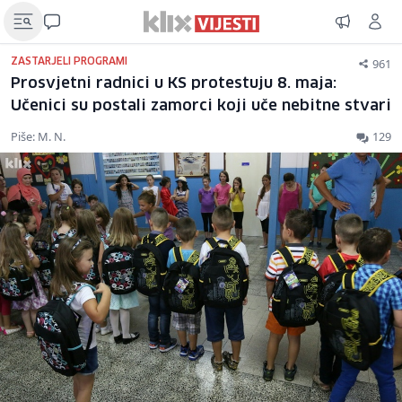
961
ZASTARJELI PROGRAMI
Prosvjetni radnici u KS protestuju 8. maja:
Učenici su postali zamorci koji uče nebitne stvari
Piše: M. N.
129