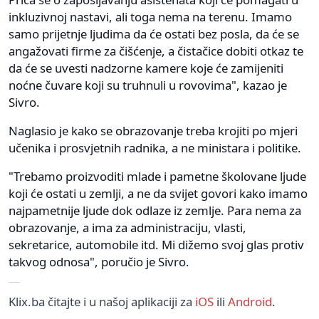
inkluzivnoj nastavi, ali toga nema na terenu. Imamo
samo prijetnje ljudima da će ostati bez posla, da će se
angažovati firme za čišćenje, a čistačice dobiti otkaz te
da će se uvesti nadzorne kamere koje će zamijeniti
noćne čuvare koji su truhnuli u rovovima", kazao je
Sivro.
Naglasio je kako se obrazovanje treba krojiti po mjeri
učenika i prosvjetnih radnika, a ne ministara i politike.
"Trebamo proizvoditi mlade i pametne školovane ljude
koji će ostati u zemlji, a ne da svijet govori kako imamo
najpametnije ljude dok odlaze iz zemlje. Para nema za
obrazovanje, a ima za administraciju, vlasti,
sekretarice, automobile itd. Mi dižemo svoj glas protiv
takvog odnosa", poručio je Sivro.
Klix.ba čitajte i u našoj aplikaciji za
iOS
ili
Android
.