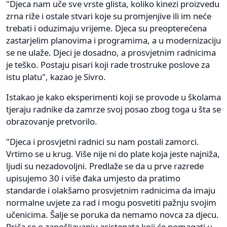
"Djeca nam uče sve vrste glista, koliko kinezi proizvedu
zrna riže i ostale stvari koje su promjenjive ili im neće
trebati i oduzimaju vrijeme. Djeca su preopterećena
zastarjelim planovima i programima, a u modernizaciju
se ne ulaže. Djeci je dosadno, a prosvjetnim radnicima
je teško. Postaju pisari koji rade trostruke poslove za
istu platu", kazao je Sivro.
Istakao je kako eksperimenti koji se provode u školama
tjeraju radnike da zamrze svoj posao zbog toga u šta se
obrazovanje pretvorilo.
"Djeca i prosvjetni radnici su nam postali zamorci.
Vrtimo se u krug. Više nije ni do plate koja jeste najniža,
ljudi su nezadovoljni. Predlaže se da u prve razrede
upisujemo 30 i više đaka umjesto da pratimo
standarde i olakšamo prosvjetnim radnicima da imaju
normalne uvjete za rad i mogu posvetiti pažnju svojim
učenicima. Šalje se poruka da nemamo novca za djecu.
Priča se o zapošljavanju asistenata koji će pomagati u