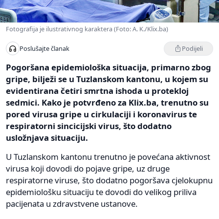
Fotografija je ilustrativnog karaktera (Foto: A. K./Klix.ba)
Podijeli
Poslušajte članak
Pogoršana epidemiološka situacija, primarno zbog
gripe, bilježi se u Tuzlanskom kantonu, u kojem su
evidentirana četiri smrtna ishoda u protekloj
sedmici. Kako je potvrđeno za Klix.ba, trenutno su
pored virusa gripe u cirkulaciji i koronavirus te
respiratorni sincicijski virus, što dodatno
usložnjava situaciju.
U Tuzlanskom kantonu trenutno je povećana aktivnost
virusa koji dovodi do pojave gripe, uz druge
respiratorne viruse, što dodatno pogoršava cjelokupnu
epidemiološku situaciju te dovodi do velikog priliva
pacijenata u zdravstvene ustanove.