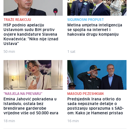
TRAŽE REAKCIJU
SIGURNOSNI PROPUST
HSP podnio apelaciju
Metina umjetna inteligencija
Ustavnom sudu BiH protiv
se spojila na internet i
ovjere kandidature Slavena
hakovala drugu kompaniju
Kovačevića: "Niko nije iznad
Ustava"
50 min
1 sat
"NASJELA NA PREVARU"
MASOUD PEZESHKIAN
Emina Jahović pokradena u
Predsjednik Irana otkrio do
Istanbulu, ostala bez
sada nepoznate detalje o
brendirane garderobe
postizanju sporazuma s SAD-
vrijedne više od 50.000 eura
om: Kako je Hamenei pristao
18 min
16 min