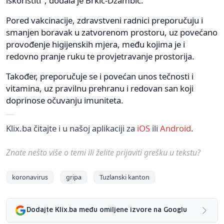
iskoristiti", dodala je Brkić-Džambić.
Pored vakcinacije, zdravstveni radnici preporučuju i
smanjen boravak u zatvorenom prostoru, uz povećano
provođenje higijenskih mjera, među kojima je i
redovno pranje ruku te provjetravanje prostorija.
Također, preporučuje se i povećan unos tečnosti i
vitamina, uz pravilnu prehranu i redovan san koji
doprinose očuvanju imuniteta.
Klix.ba čitajte i u našoj aplikaciji za
iOS
ili
Android
.
Znate nešto više o temi ili želite prijaviti grešku u tekstu?
koronavirus
gripa
Tuzlanski kanton
Dodajte Klix.ba među omiljene izvore na Googlu