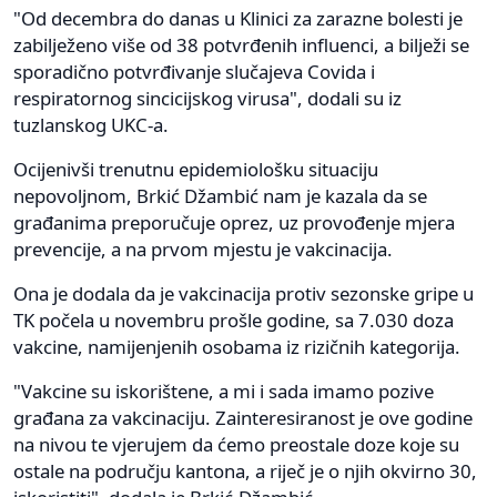
"Od decembra do danas u Klinici za zarazne bolesti je
zabilježeno više od 38 potvrđenih influenci, a bilježi se
sporadično potvrđivanje slučajeva Covida i
respiratornog sincicijskog virusa", dodali su iz
tuzlanskog UKC-a.
Ocijenivši trenutnu epidemiološku situaciju
nepovoljnom, Brkić Džambić nam je kazala da se
građanima preporučuje oprez, uz provođenje mjera
prevencije, a na prvom mjestu je vakcinacija.
Ona je dodala da je vakcinacija protiv sezonske gripe u
TK počela u novembru prošle godine, sa 7.030 doza
vakcine, namijenjenih osobama iz rizičnih kategorija.
"Vakcine su iskorištene, a mi i sada imamo pozive
građana za vakcinaciju. Zainteresiranost je ove godine
na nivou te vjerujem da ćemo preostale doze koje su
ostale na području kantona, a riječ je o njih okvirno 30,