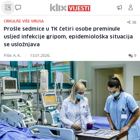
38
CIRKULIŠE VIŠE VIRUSA
Prošle sedmice u TK četiri osobe preminule
usljed infekcije gripom, epidemiološka situacija
se usložnjava
Piše: A. K.
|
13.01.2026.
9