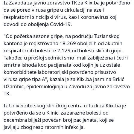
Iz Zavoda za javno zdravstvo TK za Klix.ba je potvrđeno
da se pored virusa gripe u cirkulaciji nalaze i
respiratorni sincicijski virus, kao i koronavirus koji
dovodi do oboljenja Covid-19.
"Od početka sezone gripe, na području Tuzlanskog
kantona je registrovano 18.269 oboljelih od akutnih
respiratornih bolesti te 2.129 od bolesti sličnih gripi.
Također, u prošloj sedmici smo imali zabilježena i četiri
smrtna ishoda kod pacijenata kod kojih je uz ostale
komorbiditete laboratorijski potvrđeno prisustvo
virusa gripe tipa A", kazala je za Klix.ba Jasmina Brkić
Džambić, epidemiologinja u Zavodu za javno zdravstvo
TK.
Iz Univerzitetskog kliničkog centra u Tuzli za Klix.ba je
potvrđeno da se u Klinici za zarazne bolesti od
decembra bilježi povećan broj pacijenata, koji se
javljaju zbog respiratornih infekcija.