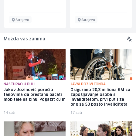
Sarajevo
Sarajevo
Možda vas zanima
NASTUPAO U PULI
JAVNI POZIVI FONDA
Jakov Jozinović poručio
Osigurano 20,3 miliona KM za
fanovima da prestanu bacati
zapošljavanje osoba s
mobitele na binu: Pogazit ću ih
invaliditetom, prvi put i za
one sa 50 posto invaliditeta
14 sati
17 sati