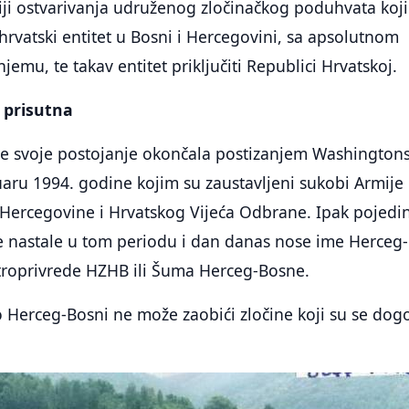
iji ostvarivanja udruženog zločinačkog poduhvata koji
 hrvatski entitet u Bosni i Hercegovini, sa apsolutnom
emu, te takav entitet priključiti Republici Hrvatskoj.
e prisutna
e svoje postojanje okončala postizanjem Washington
aru 1994. godine kojim su zaustavljeni sukobi Armije
 Hercegovine i Hrvatskog Vijeća Odbrane. Ipak pojedi
 nastale u tom periodu i dan danas nose ime Herceg-
troprivrede HZHB ili Šuma Herceg-Bosne.
 Herceg-Bosni ne može zaobići zločine koji su se dogo