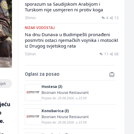
sporazum sa Saudijskom Arabijom i
Turskom nije usmjeren ni protiv koga
35min
4
13
NIZAK VODOSTAJ
Na dnu Dunava u Budimpešti pronađeni
posmrtni ostaci njemačkih vojnika i motocikl
iz Drugog svjetskog rata
53min
11
68
Oglasi za posao
jeli
Hostesa (ž)
Bosnian House Restaurant
Prijava do: 20.08.2026. u 23:59
jeću
Konobarica (ž)
o
Bosnian House Restaurant
e.
Prijava do: 20.08.2026. u 23:59