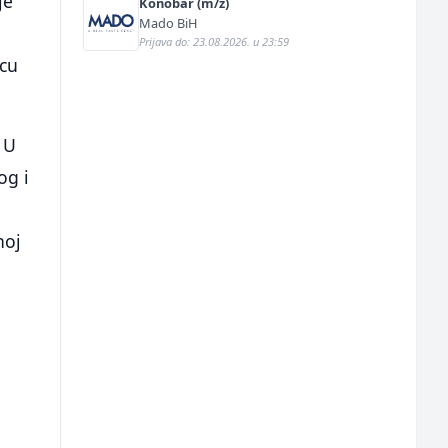
je
Konobar (m/ž)
Mado BiH
Prijava do: 23.08.2026. u 23:59
icu
 U
og i
noj