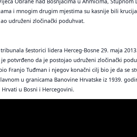
 Vijeća Obrane nad Bošnjacima u Ahmićima, Stupnom 
ama i mnogim drugim mjestima su kasnije bili krucija
jao udruženi zločinački poduhvat.
ribunala šestorici lidera Herceg-Bosne 29. maja 2013
 je potvrđeno da je postojao udruženi zločinački pod
r bio Franjo Tuđman i njegov konačni cilj bio je da se st
uglavnom u granicama Banovine Hrvatske iz 1939. godi
i Hrvati u Bosni i Hercegovini.