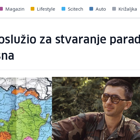
Magazin
Lifestyle
Scitech
Auto
Križaljka
oslužio za stvaranje para
sna