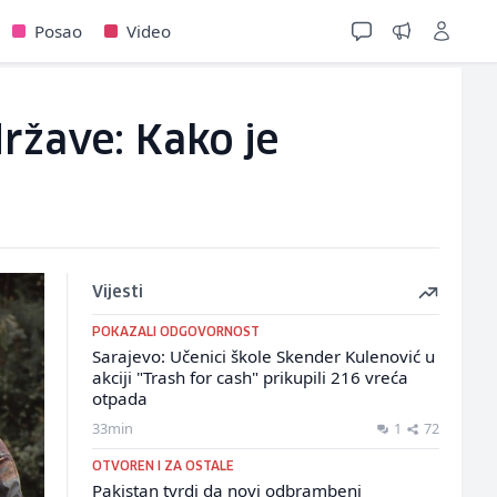
Posao
Video
države: Kako je
Vijesti
POKAZALI ODGOVORNOST
Sarajevo: Učenici škole Skender Kulenović u
akciji "Trash for cash" prikupili 216 vreća
otpada
33min
1
72
OTVOREN I ZA OSTALE
Pakistan tvrdi da novi odbrambeni