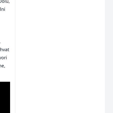
Dolu,
lni
.
uhvat
vori
ne,