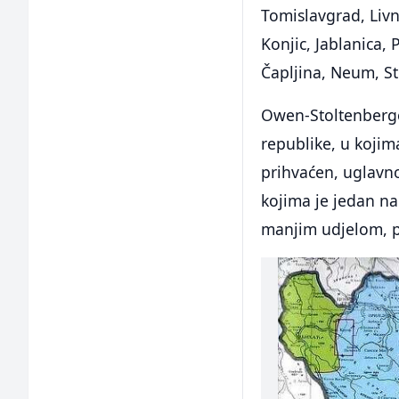
Tomislavgrad, Livn
Konjic, Jablanica, 
Čapljina, Neum, St
Owen-Stoltenbergo
republike, u kojima
prihvaćen, uglavn
kojima je jedan na
manjim udjelom, pr