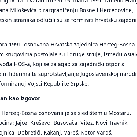
dogovora u Karađorđevu 25. marta 1991. između Fran
na Miloševića o razgraničenju Bosne i Hercegovine,
vatskih stranaka odlučili su se formirati hrvatsku zajedn
bra 1991. osnovana Hrvatska zajednica Herceg-Bosna.
im krugovima postojale su i druge struje, između ostal
 vođa HOS-a, koji se zalagao za zajednički otpor s
kim liderima te suprotstavljanje Jugoslavenskoj narod
oformiranoj Vojsci Republike Srpske.
lan kao izgovor
a Herceg-Bosna osnovana je sa sjedištem u Mostaru.
pćina: Jajce, Kreševo, Busovača, Vitez, Novi Travnik,
Fojnica, Dobretići, Kakanj, Vareš, Kotor Varoš,