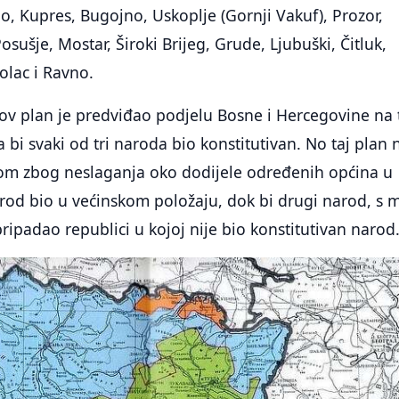
o, Kupres, Bugojno, Uskoplje (Gornji Vakuf), Prozor,
Posušje, Mostar, Široki Brijeg, Grude, Ljubuški, Čitluk,
olac i Ravno.
v plan je predviđao podjelu Bosne i Hercegovine na t
 bi svaki od tri naroda bio konstitutivan. No taj plan n
om zbog neslaganja oko dodijele određenih općina u
rod bio u većinskom položaju, dok bi drugi narod, s 
ipadao republici u kojoj nije bio konstitutivan narod