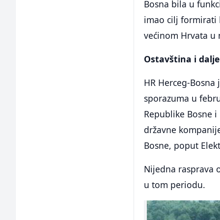
Bosna bila u funkc
imao cilj formirati
većinom Hrvata u nj
Ostavština i dalj
HR Herceg-Bosna j
sporazuma u febru
Republike Bosne i
državne kompanije
Bosne, poput Elek
Nijedna rasprava o
u tom periodu.