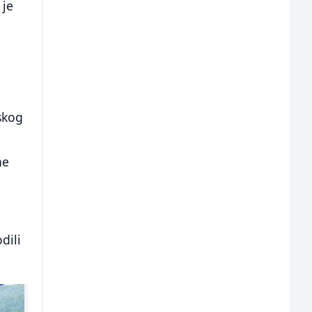
 je
skog
ne
dili