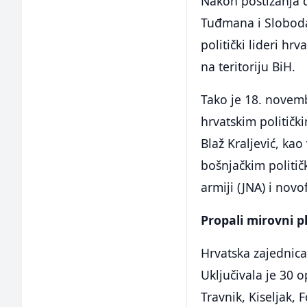
Nakon postizanja 
Tuđmana i Sloboda
politički lideri hr
na teritoriju BiH.
Tako je 18. novem
hrvatskim političk
Blaž Kraljević, kao
bošnjačkim politič
armiji (JNA) i nov
Propali mirovni p
Hrvatska zajednic
Uključivala je 30 o
Travnik, Kiseljak, 