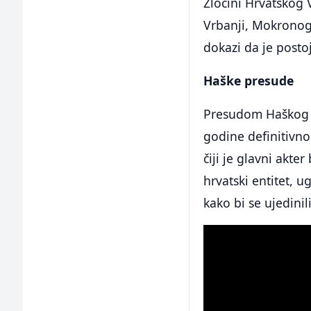
Zločini Hrvatskog
Vrbanji, Mokronog
dokazi da je posto
Haške presude
Presudom Haškog t
godine definitivno
čiji je glavni akte
hrvatski entitet, 
kako bi se ujedinil