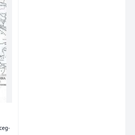
rceg-