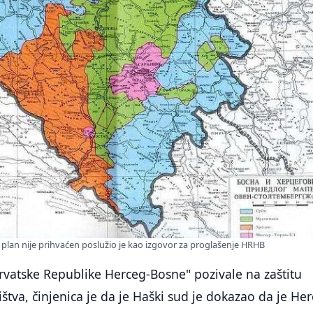
lan nije prihvaćen poslužio je kao izgovor za proglašenje HRHB
Hrvatske Republike Herceg-Bosne" pozivale na zaštitu
štva, činjenica je da je Haški sud je dokazao da je He