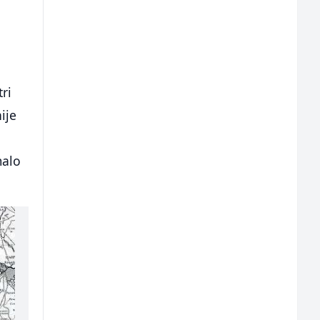
ri
ije
malo
.