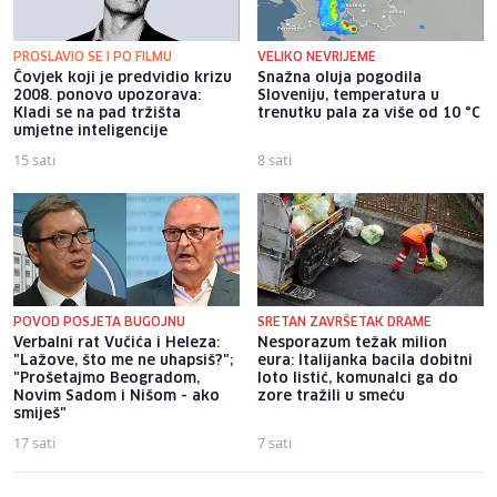
PROSLAVIO SE I PO FILMU
VELIKO NEVRIJEME
Čovjek koji je predvidio krizu
Snažna oluja pogodila
2008. ponovo upozorava:
Sloveniju, temperatura u
Kladi se na pad tržišta
trenutku pala za više od 10 °C
umjetne inteligencije
15 sati
8 sati
POVOD POSJETA BUGOJNU
SRETAN ZAVRŠETAK DRAME
Verbalni rat Vučića i Heleza:
Nesporazum težak milion
"Lažove, što me ne uhapsiš?";
eura: Italijanka bacila dobitni
"Prošetajmo Beogradom,
loto listić, komunalci ga do
Novim Sadom i Nišom - ako
zore tražili u smeću
smiješ"
17 sati
7 sati