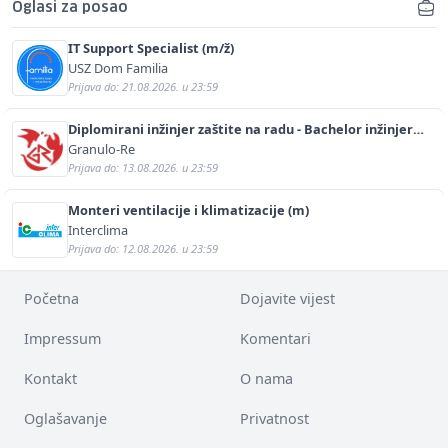
Oglasi za posao
IT Support Specialist (m/ž)
USZ Dom Familia
Prijava do: 21.08.2026. u 23:59
Diplomirani inžinjer zaštite na radu - Bachelor inžinjer
sigurnosti i pomoći (m/ž)
Granulo-Re
Prijava do: 13.08.2026. u 23:59
Monteri ventilacije i klimatizacije (m)
Interclima
Prijava do: 12.08.2026. u 23:59
Početna
Dojavite vijest
Impressum
Komentari
Kontakt
O nama
Oglašavanje
Privatnost