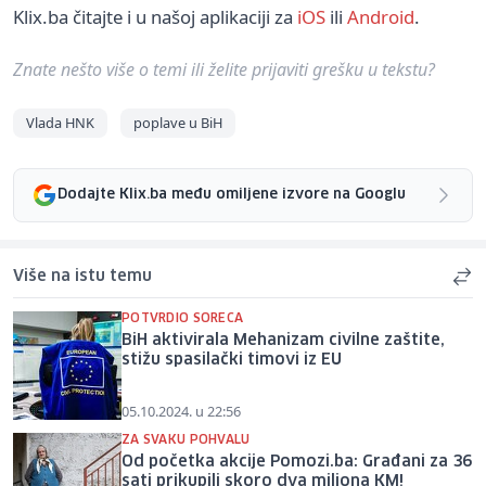
Klix.ba čitajte i u našoj aplikaciji za
iOS
ili
Android
.
Znate nešto više o temi ili želite prijaviti grešku u tekstu?
Vlada HNK
poplave u BiH
Dodajte Klix.ba među omiljene izvore na Googlu
Više na istu temu
POTVRDIO SORECA
BiH aktivirala Mehanizam civilne zaštite,
stižu spasilački timovi iz EU
05.10.2024. u 22:56
ZA SVAKU POHVALU
Od početka akcije Pomozi.ba: Građani za 36
sati prikupili skoro dva miliona KM!