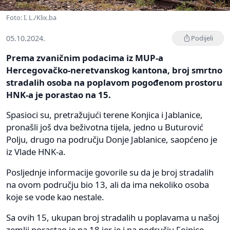
Foto: I. L./Klix.ba
05.10.2024.
Podijeli
Prema zvaničnim podacima iz MUP-a
Hercegovačko-neretvanskog kantona, broj smrtno
stradalih osoba na poplavom pogođenom prostoru
HNK-a je porastao na 15.
Spasioci su, pretražujući terene Konjica i Jablanice,
pronašli još dva beživotna tijela, jedno u Buturović
Polju, drugo na području Donje Jablanice, saopćeno je
iz Vlade HNK-a.
Posljednje informacije govorile su da je broj stradalih
na ovom području bio 13, ali da ima nekoliko osoba
koje se vode kao nestale.
Sa ovih 15, ukupan broj stradalih u poplavama u našoj
zemlji porastao je na 18 jer je i na području Fojnice