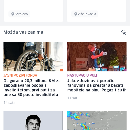
Sarajevo
Više lokacija
Možda vas zanima
JAVNI POZIVI FONDA
NASTUPAO U PULI
Osigurano 20,3 miliona KM za
Jakov Jozinović poručio
zapošljavanje osoba s
fanovima da prestanu bacati
invaliditetom, prvi put i za
mobitele na binu: Pogazit ću ih
one sa 50 posto invaliditeta
11 sati
14 sati