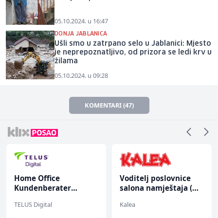
05.10.2024. u 16:47
DONJA JABLANICA
Ušli smo u zatrpano selo u Jablanici: Mjesto
je neprepoznatljivo, od prizora se ledi krv u
žilama
05.10.2024. u 09:28
KOMENTARI (47)
Home Office
Voditelj poslovnice
Kundenberater
salona namještaja (m/
(m/w/d) für ein
ž)
TELUS Digital
Kalea
renommiertes
Schuhunternehmen