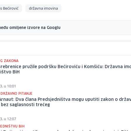
s Bećirović
državna imovina
među omiljene izvore na Googlu
OG ZAKONA
rebrenice pružile podršku Bećiroviću i Komšiću: Državna im
ništvo BiH
3. u 10:01
 DRŽAVNO PITANJE
rnaut: Dva člana Predsjedništva mogu uputiti zakon o drža
 bez saglasnosti trećeg
3. u 12:07
JEDNIŠTVU BIH