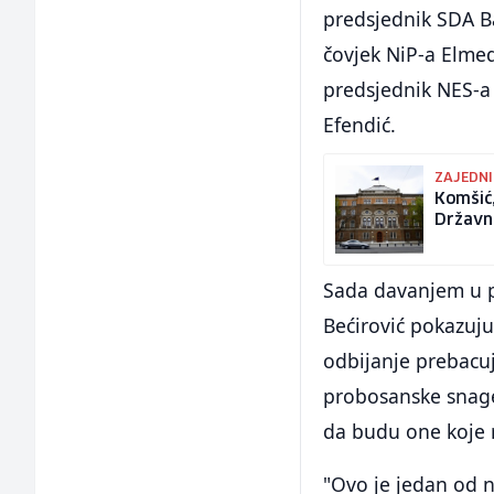
predsjednik SDA Ba
čovjek NiP-a Elmed
predsjednik NES-a
Efendić.
ZAJEDNI
Komšić,
Državn
Sada davanjem u p
Bećirović pokazuj
odbijanje prebacu
probosanske snage 
da budu one koje 
"Ovo je jedan od n