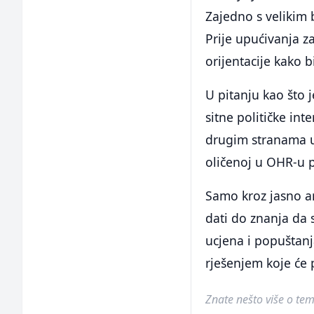
Zajedno s velikim 
Prije upućivanja z
orijentacije kako b
U pitanju kao što 
sitne političke in
drugim stranama u
oličenoj u OHR-u p
Samo kroz jasno ar
dati do znanja da 
ucjena i popuštanj
rješenjem koje će 
Znate nešto više o temi 