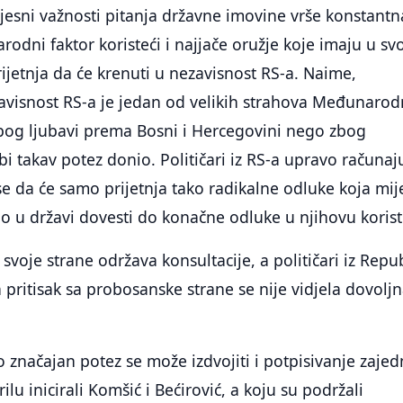
svjesni važnosti pitanja državne imovine vrše konstantn
rodni faktor koristeći i najjače oružje koje imaju u s
rijetnja da će krenuti u nezavisnost RS-a. Naime,
avisnost RS-a je jedan od velikih strahova Međunaro
zbog ljubavi prema Bosni i Hercegovini nego zbog
bi takav potez donio. Političari iz RS-a upravo računaj
 se da će samo prijetnja tako radikalne odluke koja mij
uo u državi dovesti do konačne odluke u njihovu korist
svoje strane održava konsultacije, a političari iz Repu
 pritisak sa probosanske strane se nije vidjela dovolj
značajan potez se može izdvojiti i potpisivanje zajed
rilu inicirali Komšić i Bećirović, a koju su podržali