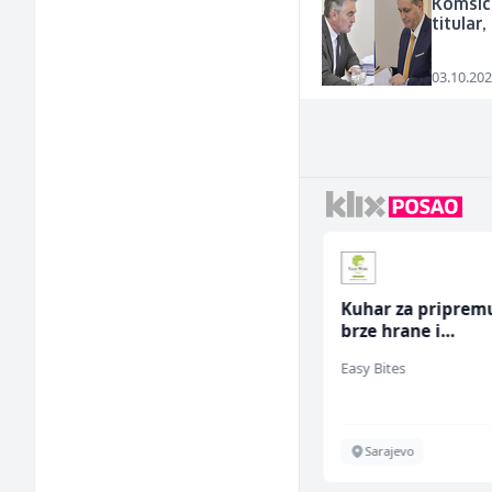
Komšić 
titular,
03.10.202
Konobar (m/ž)
Kuhar za priprem
brze hrane i
jednostavnih jela
Mesna Industrija Gora
Easy Bites
ž)
Sarajevo
Sarajevo