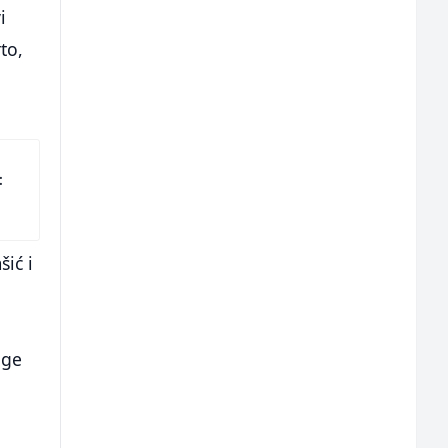
i
to,
:
ić i
age