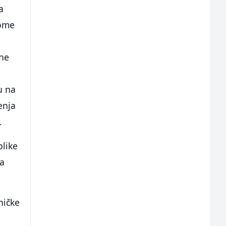
a
vome
dne
u na
enja
.
blike
na
ničke