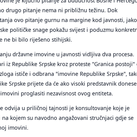
ovine je ključno pitanje za budućnost Bosne i Herceg
no drugo pitanje nema ni približnu težinu. Dok
tanja ovo pitanje gurnu na margine kod javnosti, jako
ske političke snage pokažu svijest i poduzmu konkret
 ne bi bilo riješeno stihijski.
anju državne imovine u javnosti vidljiva dva procesa.
ari iz Republike Srpske kroz proteste "Granica postoji"
zloga ističe i odbrana "imovine Republike Srpske", ta
like Srpske prijete da će ako visoki predstavnik donese
imovini proglasiti nezavisnost ovog entiteta.
e odvija u priličnoj tajnosti je konsultovanje koje je
 na kojem su navodno angažovani stručnjaci gdje se
oj imovini.