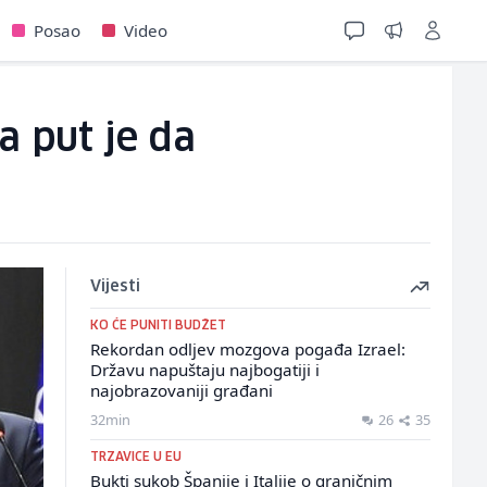
Posao
Video
a put je da
Vijesti
KO ĆE PUNITI BUDŽET
Rekordan odljev mozgova pogađa Izrael:
Državu napuštaju najbogatiji i
najobrazovaniji građani
32min
26
35
TRZAVICE U EU
Bukti sukob Španije i Italije o graničnim