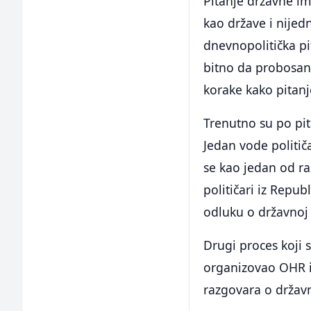
Pitanje državne im
kao države i nijed
dnevnopolitička pi
bitno da probosan
korake kako pitanje
Trenutno su po pit
Jedan vode politič
se kao jedan od ra
političari iz Repub
odluku o državnoj 
Drugi proces koji s
organizovao OHR i
razgovara o državn