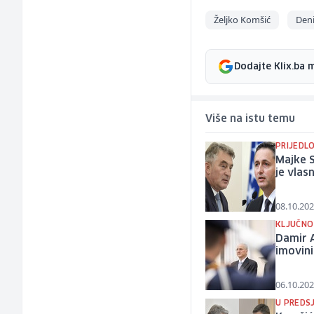
Željko Komšić
Deni
Dodajte Klix.ba 
Više na istu temu
PRIJEDL
Majke S
je vlas
08.10.202
KLJUČNO
Damir A
imovini
06.10.202
U PREDS