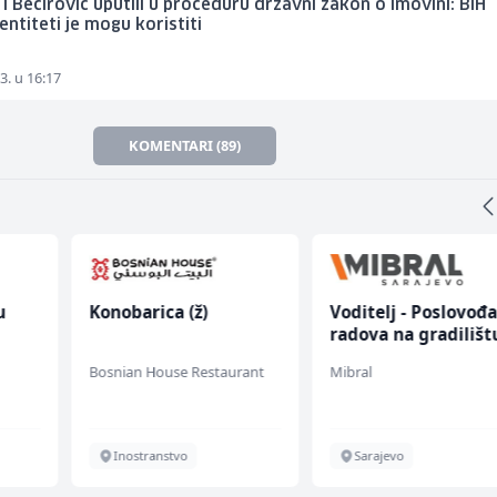
i Bećirović uputili u proceduru državni zakon o imovini: BiH
 entiteti je mogu koristiti
3. u 16:17
KOMENTARI (89)
u
Konobarica (ž)
Voditelj - Poslovođ
radova na gradilišt
 (m/
(m/ž)
Bosnian House Restaurant
Mibral
Inostranstvo
Sarajevo