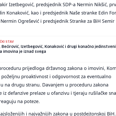
kir Izetbegović, predsjednik SDP-a Nermin Nikšić, prv
in Konaković, kao i predsjednik Naše stranke Edin For
 Nermin Ogrešević i predsjednik Stranke za BiH Semir
ČKI STAV
 Bećirović, Izetbegović, Konaković i drugi konačno jedinstveni
a imovina je iznad svega
roceduru prijedloga državnog zakona o imovini, Komš
u poželjnu proaktivnost i odgovornost za eventualno
ju na drugu stranu. Davanjem u proceduru zakona
iz defanzive prelaze u ofanzivu i tjeraju rušilačke sn
reaguju na poteze.
ajsloženijih i najvažnijih zakona u postdejtonskoj BiH.