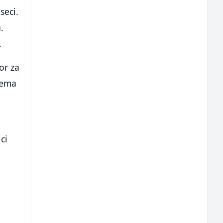
seci.
.
.
or za
rema
ci