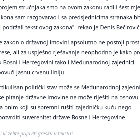
brojem stručnjaka smo na ovom zakonu radili šest mje
akona sam razgovarao i sa predsjednicima stranaka bh
i podržali tekst ovog zakona", rekao je Denis Bećirović
je zakon o državnoj imovini apsolutno ne postoji prost
terese, ali za uspješno rješavanje neophodno je kako p
 Bosni i Hercegovini tako i Međunarodnoj zajednici
ovući jasnu crvenu liniju.
tikulisan politički stav može se Međunarodnoj zajedni
se pitanje državne imovine ne može riješiti na osnovu
a onim koji su spremni rušiti zajedničku kuću nego
potvrditi suverenitet države Bosne i Hercegovine.
ili želite prijaviti grešku u tekstu?