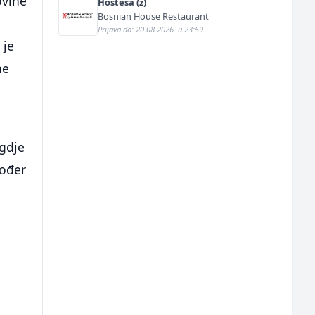
ovine
Hostesa (ž)
Bosnian House Restaurant
Prijava do: 20.08.2026. u 23:59
 je
ne
 gdje
kođer