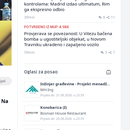
kontrolama: Madrid izdao ultimatum, Rim
ga ekspresno odbio
39min
8
11
POTVRĐENO IZ MUP-A SBK
Provjerava se povezanost: U Vitezu bačena
bomba u ugostiteljski objekat, u Novom
Travniku ukradeno i zapaljeno vozilo
59min
3
7
Oglasi za posao
jeli
Inžinjer građevine - Projekt menadžer
(m/ž)
MH-Ing
Prijava do: 31.08.2026. u 23:59
. Na
Konobarica (ž)
Bosnian House Restaurant
Prijava do: 20.08.2026. u 23:59