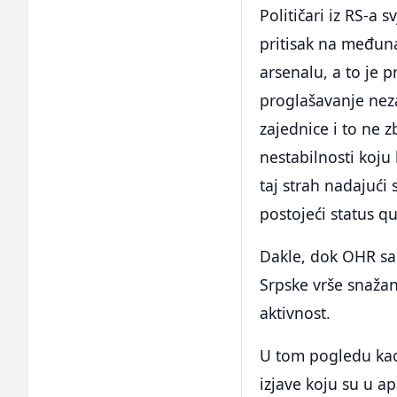
Političari iz RS-a 
pritisak na međuna
arsenalu, a to je p
proglašavanje nez
zajednice i to ne 
nestabilnosti koju 
taj strah nadajući
postojeći status q
Dakle, dok OHR sa 
Srpske vrše snažan
aktivnost.
U tom pogledu kao 
izjave koju su u ap