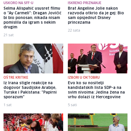
USKORO NA SFF-U
ISKRENO PRIZNANJE
Selma Alispahić ususret filmu
Brat Angeline Jolie nakon
o "Ay Carmeli": Dragan Jovičić
razvoda otkrio da je gej: Bio
bi bio ponosan; nikada nisam
sam opsjednut Disney
pomislila da igram s nekim
princezama
drugim
22 sata
21 sat
OŠTRE KRITIKE
IZBORI U OKTOBRU
Iz Irana stigle reakcije na
Evo ko su nositelji
dogovor Saudijske Arabije,
kandidatskih lista SDP-a na
Turske i Pakistana: "Papirni
svim nivoima: Jedina žena na
sporazum"
vrhu dolazi iz Hercegovine
1 sat
5 sati