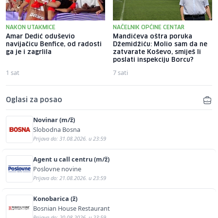
NAKON UTAKMICE
NAČELNIK OPĆINE CENTAR
Amar Dedić oduševio
Mandićeva oštra poruka
navijačicu Benfice, od radosti
Džemidžiću: Molio sam da ne
ga je i zagrlila
zatvarate Koševo, smiješ li
poslati inspekciju Borcu?
1 sat
7 sati
Oglasi za posao
Novinar (m/ž)
Slobodna Bosna
Prijava do: 31.08.2026. u 23:59
Agent u call centru (m/ž)
Poslovne novine
Prijava do: 21.08.2026. u 23:59
Konobarica (ž)
Bosnian House Restaurant
Prijava do: 20.08.2026. u 23:59