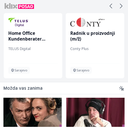
Home Office
Radnik u proizvodnji
Kundenberater
(m/ž)
(m/w/d) für ein
TELUS Digital
Conty Plus
renommiertes
Schuhunternehmen
Sarajevo
Sarajevo
Možda vas zanima