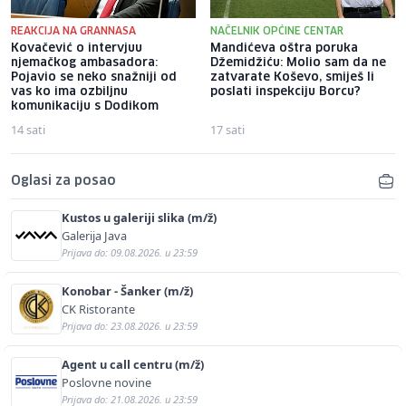
REAKCIJA NA GRANNASA
NAČELNIK OPĆINE CENTAR
Kovačević o intervjuu
Mandićeva oštra poruka
njemačkog ambasadora:
Džemidžiću: Molio sam da ne
Pojavio se neko snažniji od
zatvarate Koševo, smiješ li
vas ko ima ozbiljnu
poslati inspekciju Borcu?
komunikaciju s Dodikom
14 sati
17 sati
Oglasi za posao
Kustos u galeriji slika (m/ž)
Galerija Java
Prijava do: 09.08.2026. u 23:59
Konobar - Šanker (m/ž)
CK Ristorante
Prijava do: 23.08.2026. u 23:59
Agent u call centru (m/ž)
Poslovne novine
Prijava do: 21.08.2026. u 23:59