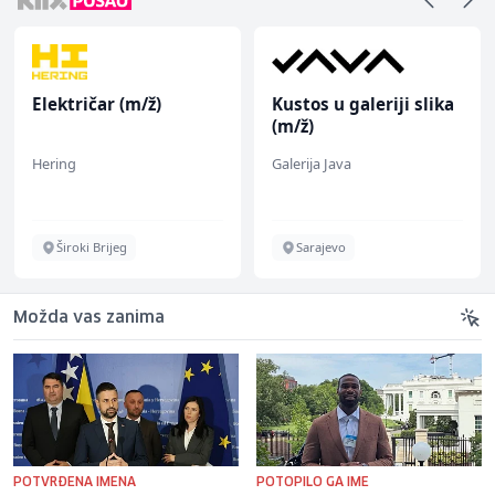
Električar (m/ž)
Kustos u galeriji slika
(m/ž)
Hering
Galerija Java
Široki Brijeg
Sarajevo
Možda vas zanima
POTVRĐENA IMENA
POTOPILO GA IME