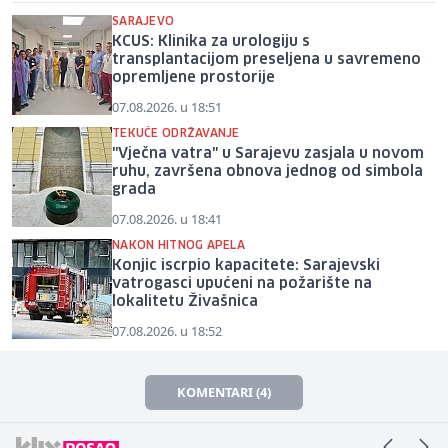
SARAJEVO
KCUS: Klinika za urologiju s
transplantacijom preseljena u savremeno
opremljene prostorije
07.08.2026. u 18:51
TEKUĆE ODRŽAVANJE
"Vječna vatra" u Sarajevu zasjala u novom
ruhu, završena obnova jednog od simbola
grada
07.08.2026. u 18:41
NAKON HITNOG APELA
Konjic iscrpio kapacitete: Sarajevski
vatrogasci upućeni na požarište na
lokalitetu Živašnica
07.08.2026. u 18:52
KOMENTARI (4)