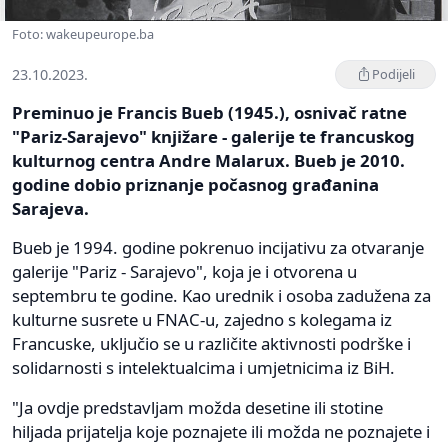
Foto: wakeupeurope.ba
23.10.2023.
Podijeli
Preminuo je Francis Bueb (1945.), osnivač ratne
"Pariz-Sarajevo" knjižare - galerije te francuskog
kulturnog centra Andre Malarux. Bueb je 2010.
godine dobio priznanje počasnog građanina
Sarajeva.
Bueb je 1994. godine pokrenuo incijativu za otvaranje
galerije "Pariz - Sarajevo", koja je i otvorena u
septembru te godine. Kao urednik i osoba zadužena za
kulturne susrete u FNAC-u, zajedno s kolegama iz
Francuske, uključio se u različite aktivnosti podrške i
solidarnosti s intelektualcima i umjetnicima iz BiH.
"Ja ovdje predstavljam možda desetine ili stotine
hiljada prijatelja koje poznajete ili možda ne poznajete i