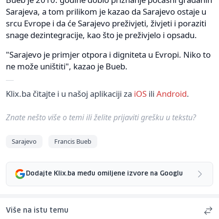
Sarajeva, a tom prilikom je kazao da Sarajevo ostaje u
srcu Evrope i da će Sarajevo preživjeti, živjeti i poraziti
snage dezintegracije, kao što je preživjelo i opsadu.
"Sarajevo je primjer otpora i digniteta u Evropi. Niko to
ne može uništiti", kazao je Bueb.
Klix.ba čitajte i u našoj aplikaciji za
iOS
ili
Android
.
Znate nešto više o temi ili želite prijaviti grešku u tekstu?
Sarajevo
Francis Bueb
Dodajte Klix.ba među omiljene izvore na Googlu
Više na istu temu