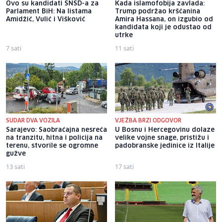
Ovo su kandidati SNSD-a za
Kada islamofobija zavlada:
Parlament BiH: Na listama
Trump podržao kršćanina
Amidžić, Vulić i Višković
Amira Hassana, on izgubio od
kandidata koji je odustao od
utrke
7 sati
11 sati
SUDAR DVA VOZILA
VJEŽBA BRZI ODGOVOR
Sarajevo: Saobraćajna nesreća
U Bosnu i Hercegovinu dolaze
na tranzitu, hitna i policija na
velike vojne snage, pristižu i
terenu, stvorile se ogromne
padobranske jedinice iz Italije
gužve
13 sati
17 sati