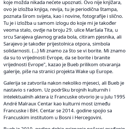
koje možda nikada nećete upoznati. Ovo nije knjižara,
ovo je izložba knjiga, revija, tu je periodična štampa,
poznata širom svijeta, kao i novine, fotografije i slično.
Tu je i izložba u samom izlogu do koje mi je također
veoma stalo, ovdje na broju 29. ulice Maršala Tita, u
srcu Sarajeva glavnog grada bola, citiram pjesnika, ali
Sarajevo je također prijestolnica otpora, simbola
solidarnosti. (…) Mi znamo za što se vi borite. Mi znamo
da su to vrijednosti Evrope, da se borite i branite
vrijednosti Evrope", kazao je Bueb prilikom otvaranja
galerije, piše na stranici projekta Wake up Europe.
Galerija se zatvorila nakon nekoliko mjeseci, ali Bueb je
nastavio s radom. Uz podršku brojnih kulturnih i
intelektualnih aktera iz Francuske otvorio je u julu 1995
André Malraux Centar kao kulturni most između
Francuske i BiH. Centar se 2014. godine spojio sa
Francuskim institutom u Bosni i Hercegovini.
Bueb je 2010. godine dobio priznanje počasni građanin