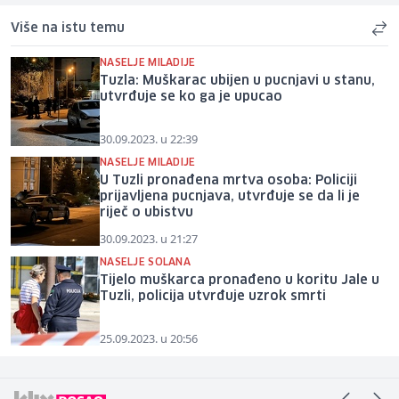
Više na istu temu
NASELJE MILADIJE
Tuzla: Muškarac ubijen u pucnjavi u stanu,
utvrđuje se ko ga je upucao
30.09.2023. u 22:39
NASELJE MILADIJE
U Tuzli pronađena mrtva osoba: Policiji
prijavljena pucnjava, utvrđuje se da li je
riječ o ubistvu
30.09.2023. u 21:27
NASELJE SOLANA
Tijelo muškarca pronađeno u koritu Jale u
Tuzli, policija utvrđuje uzrok smrti
25.09.2023. u 20:56