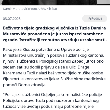
Damir Muratović (Foto: Arhiv/Klix.ba)
03.07.2023.
Podijeli
Beživotno tijelo gradskog vijećnika iz Tuzle Damira
Muratovića pronađeno je jutros ispred stambene
zgrade. Istražitelji trenutno utvrđuju uzroke smrti.
Kako je za Klix.ba potvrđeno iz Uprave policije
Ministarstva unutrašnjih poslova Tuzlanskog kantona,
njihovi službenici u Policijskoj stanici Zapad jutros oko
sedam sati su dobili prijavu da se u ulici Drage
Karamana u Tuzli nalazi beživotno tijelo muške osobe
čiju smrt je konstatovao ljekar Službe hitne medicinske
pomoći Doma zdravlja.
"Policijski službenici Odjeljenja kriminalističke policije
Policijske uprave Tuzla pod nadzorom kantonalnog
tužioca vrše uviđaj i poduzimaju potrebne mjere i