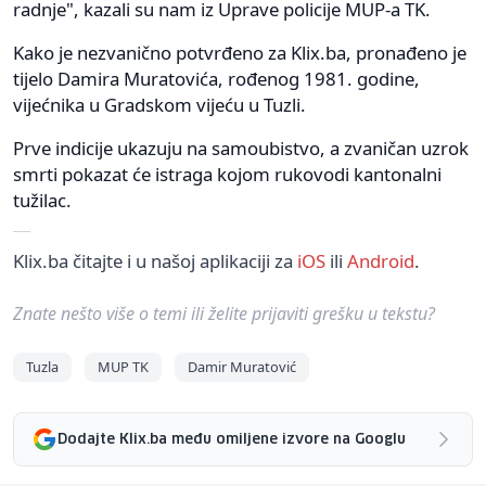
radnje", kazali su nam iz Uprave policije MUP-a TK.
Kako je nezvanično potvrđeno za Klix.ba, pronađeno je
tijelo Damira Muratovića, rođenog 1981. godine,
vijećnika u Gradskom vijeću u Tuzli.
Prve indicije ukazuju na samoubistvo, a zvaničan uzrok
smrti pokazat će istraga kojom rukovodi kantonalni
tužilac.
Klix.ba čitajte i u našoj aplikaciji za
iOS
ili
Android
.
Znate nešto više o temi ili želite prijaviti grešku u tekstu?
Tuzla
MUP TK
Damir Muratović
Dodajte Klix.ba među omiljene izvore na Googlu