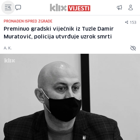
153
PRONAĐEN ISPRED ZGRADE
Preminuo gradski vijećnik iz Tuzle Damir
Muratović, policija utvrđuje uzrok smrti
A. K.