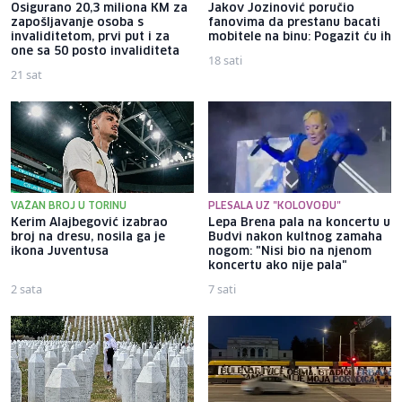
Osigurano 20,3 miliona KM za
Jakov Jozinović poručio
zapošljavanje osoba s
fanovima da prestanu bacati
invaliditetom, prvi put i za
mobitele na binu: Pogazit ću ih
one sa 50 posto invaliditeta
18 sati
21 sat
VAŽAN BROJ U TORINU
PLESALA UZ "KOLOVOĐU"
Kerim Alajbegović izabrao
Lepa Brena pala na koncertu u
broj na dresu, nosila ga je
Budvi nakon kultnog zamaha
ikona Juventusa
nogom: "Nisi bio na njenom
koncertu ako nije pala"
2 sata
7 sati