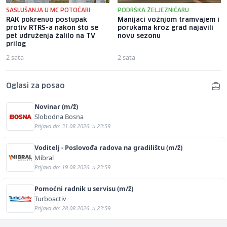
SASLUŠANJA U MC POTOČARI
PODRŠKA ŽELJEZNIČARU
RAK pokrenuo postupak
Manijaci vožnjom tramvajem i
protiv RTRS-a nakon što se
porukama kroz grad najavili
pet udruženja žalilo na TV
novu sezonu
prilog
2 sata
2 sata
Oglasi za posao
Novinar (m/ž)
Slobodna Bosna
Prijava do: 31.08.2026. u 23:59
Voditelj - Poslovođa radova na gradilištu (m/ž)
Mibral
Prijava do: 19.08.2026. u 23:59
Pomoćni radnik u servisu (m/ž)
Turboactiv
Prijava do: 28.08.2026. u 23:59