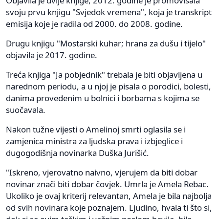
Objavila je dvije knjige, 2012. godine je promovisala
svoju prvu knjigu "Svjedok vremena", koja je transkript
emisija koje je radila od 2000. do 2008. godine.
Drugu knjigu "Mostarski kuhar; hrana za dušu i tijelo"
objavila je 2017. godine.
Treća knjiga "Ja pobjednik" trebala je biti objavljena u
narednom periodu, a u njoj je pisala o porodici, bolesti,
danima provedenim u bolnici i borbama s kojima se
suočavala.
Nakon tužne vijesti o Amelinoj smrti oglasila se i
zamjenica ministra za ljudska prava i izbjeglice i
dugogodišnja novinarka Duška Jurišić.
"Iskreno, vjerovatno naivno, vjerujem da biti dobar
novinar znači biti dobar čovjek. Umrla je Amela Rebac.
Ukoliko je ovaj kriterij relevantan, Amela je bila najbolja
od svih novinara koje poznajem. Ljudino, hvala ti što si,