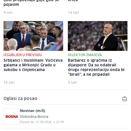
ljudi prepoznaju gdje god se
kriza"
pojavim
9 sati
14 sati
IZGUBLJEN U PREVODU
SELEKTOR ZMAJEVA
Srbijanci i muslimani: Vučićeva
Barbarez o igračima iz
galama u Mrkonjić Gradu u
dijaspore: Da su odabrali
sukobu s činjenicama
drugu reprezentaciju onda bi
"birali", a ne pripadali
16 sati
9 sati
Oglasi za posao
Novinar (m/ž)
Slobodna Bosna
Prijava do: 31.08.2026. u 23:59