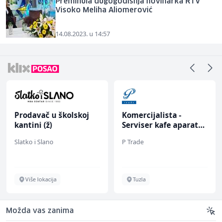
Preminula dugogodišnja novinarka RTV
Visoko Meliha Aliomerović
14.08.2023. u 14:57
Prodavač u školskoj
Komercijalista -
kantini (ž)
Serviser kafe aparata
(m/ž)
Slatko i Slano
P Trade
Više lokacija
Tuzla
Možda vas zanima