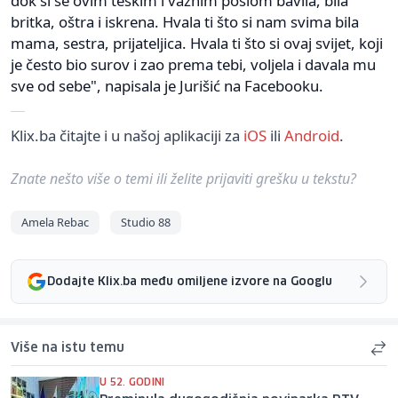
dok si se ovim teškim i važnim poslom bavila, bila
britka, oštra i iskrena. Hvala ti što si nam svima bila
mama, sestra, prijateljica. Hvala ti što si ovaj svijet, koji
je često bio surov i zao prema tebi, voljela i davala mu
sve od sebe", napisala je Jurišić na Facebooku.
Klix.ba čitajte i u našoj aplikaciji za
iOS
ili
Android
.
Znate nešto više o temi ili želite prijaviti grešku u tekstu?
Amela Rebac
Studio 88
Dodajte Klix.ba među omiljene izvore na Googlu
Više na istu temu
U 52. GODINI