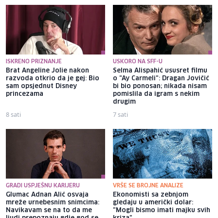
ISKRENO PRIZNANJE
USKORO NA SFF-U
Brat Angeline Jolie nakon
Selma Alispahić ususret filmu
razvoda otkrio da je gej: Bio
o "Ay Carmeli": Dragan Jovičić
sam opsjednut Disney
bi bio ponosan; nikada nisam
princezama
pomislila da igram s nekim
drugim
8 sati
7 sati
GRADI USPJEŠNU KARIJERU
VRŠE SE BROJNE ANALIZE
Glumac Adnan Alić osvaja
Ekonomisti sa zebnjom
mreže urnebesnim snimcima:
gledaju u američki dolar:
Navikavam se na to da me
"Mogli bismo imati majku svih