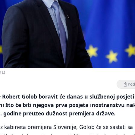
FE)
Podi
e Robert Golob boravit će danas u službenoj posjeti
ni što će biti njegova prva posjeta inostranstvu n
2. godine preuzeo dužnost premijera države.
z kabineta premijera Slovenije, Golob će se sastati sa