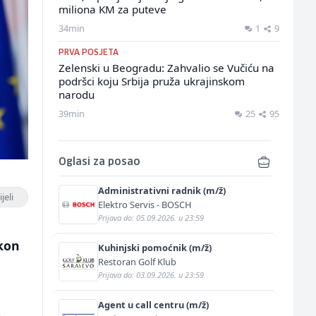
miliona KM za puteve
34min
1
9
PRVA POSJETA
Zelenski u Beogradu: Zahvalio se Vučiću na
podršci koju Srbija pruža ukrajinskom
narodu
39min
25
95
Oglasi za posao
Administrativni radnik (m/ž)
jeli
Elektro Servis - BOSCH
Prijava do: 05.09.2026. u 23:59
akon
Kuhinjski pomoćnik (m/ž)
Restoran Golf Klub
Prijava do: 03.09.2026. u 23:59
Agent u call centru (m/ž)