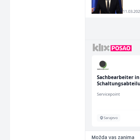
11.03.202
Sachbearbeiter in der
Skladišni radnik (
Schaltungsabteilung
(m/w)
Servicepoint
Lidl BH
Sarajevo
Lepenica
Možda vas zanima