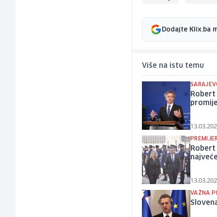
Dodajte Klix.ba 
Više na istu temu
SARAJEV
Robert 
promije
13.03.202
PREMIJE
Robert 
najveć
13.03.202
VAŽNA P
Slovena