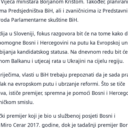
Vijeća ministara Borjanom Krištom. Također, planiran
ima Predsjedništva BiH, ali i zvaničnicima iz Predstavn
oda Parlamentarne skuštine BiH.
ja u Sloveniji, fokus razgovora bit će na tome kako 
 pomogne Bosni i Hercegovini na putu ka Evropskoj uni
bijanja kandidatskog statusa. Na dnevnom redu bit će
om Balkanu i utjecaj rata u Ukrajini na cijelu regiju.
ječima, vlasti u BiH trebaju prepoznati da je sada pr
ak na evropskom putu i ubrzanje reformi. Što se tiče
ava, ističe premijer, spremna je pomoći Bosni i Herceg
ničkom smislu.
ki premijer koji je bio u službenoj posjeti Bosni i
 Miro Cerar 2017. godine, dok je tadašnji premijer Bor