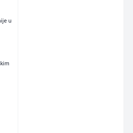
ije u
skim