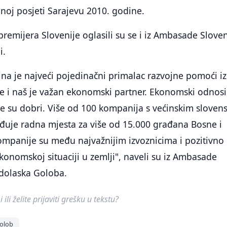
noj posjeti Sarajevu 2010. godine.
emijera Slovenije oglasili su se i iz Ambasade Sloven
i.
na je najveći pojedinačni primalac razvojne pomoći iz
je i naš je važan ekonomski partner. Ekonomski odnosi
e su dobri. Više od 100 kompanija s većinskim sloven
đuje radna mjesta za više od 15.000 građana Bosne i
ompanije su među najvažnijim izvoznicima i pozitivno
nomskoj situaciji u zemlji", naveli su iz Ambasade
 dolaska Goloba.
ili želite prijaviti grešku u tekstu?
olob