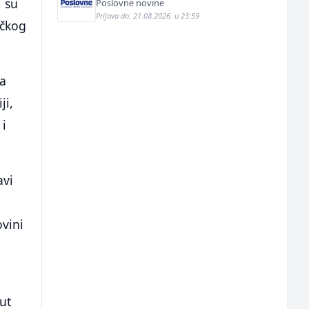
i su
Poslovne novine
Prijava do: 21.08.2026. u 23:59
ičkog
da
ji,
 i
avi
ovini
ut