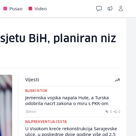
Posao
Video
sjetu BiH, planiran niz
Vijesti
BLISKI ISTOK
Jemenska vojska napala Hute, a Turska
odobrila nacrt zakona o miru s PKK-om
30min
0
0
NAJFREKVENTIJA CESTA
U Visokom kreće rekonstrukcija Sarajevske
ulice, u posljednje dvije godine više od 2,5