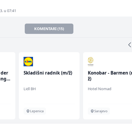
3. u 07:41
KOMENTARI (15)
m/ž)
Konobar - Barmen (m/
Zavarivač (MIG/MA
ž)
(m/ž)
Hotel Nomad
Irion Argerr
Sarajevo
Vogošća