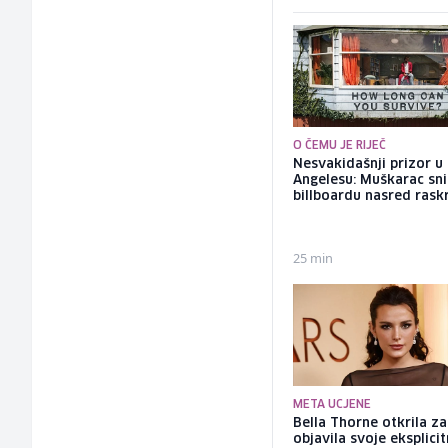
O ČEMU JE RIJEČ
Nesvakidašnji prizor u
Angelesu: Muškarac sni
billboardu nasred rask
25 min
META UCJENE
Bella Thorne otkrila za
objavila svoje eksplici