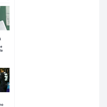
1
je
la
lno