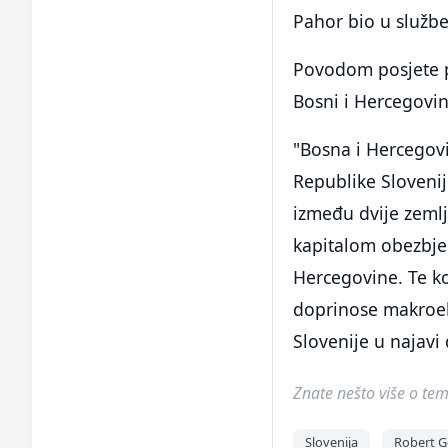
Pahor bio u službe
Povodom posjete pr
Bosni i Hercegovin
"Bosna i Hercegovi
Republike Sloveni
između dvije zemlj
kapitalom obezbje
Hercegovine. Te k
doprinose makroeko
Slovenije u najavi
Znate nešto više o temi 
Slovenija
Robert G