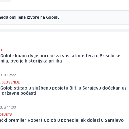
među omiljene izvore na Googlu
O
Golob: Imam dvije poruke za vas; atmosfera u Briselu se
nila, ovo je historijska prilika
3. u 12:22
R SLOVENIJE
Golob stigao u službenu posjetu BiH, u Sarajevu dočekan uz
e državne počasti
3. u 11:00
OSJETA
čki premijer Robert Golob u ponedjeljak dolazi u Sarajevo