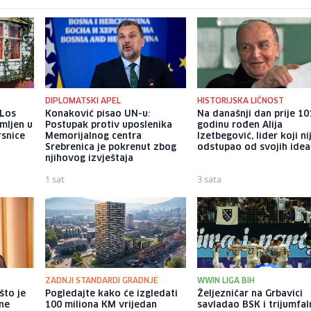
DIPLOMATSKI APEL
HISTORIJSKA LIČNOST
 Los
Konaković pisao UN-u:
Na današnji dan prije 10
mljen u
Postupak protiv uposlenika
godinu rođen Alija
rsnice
Memorijalnog centra
Izetbegović, lider koji ni
Srebrenica je pokrenut zbog
odstupao od svojih idea
njihovog izvještaja
1 sat
3 sata
ZADNJI STANDARDI GRADNJE
WWIN LIGA BIH
što je
Pogledajte kako će izgledati
Željezničar na Grbavici
tne
100 miliona KM vrijedan
savladao BSK i trijumfa