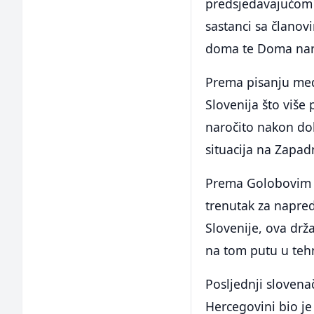
predsjedavajućom 
sastanci sa članov
doma te Doma nar
Prema pisanju medi
Slovenija što više
naročito nakon do
situacija na Zapadn
Prema Golobovim ri
trenutak za napred
Slovenije, ova drž
na tom putu u teh
Posljednji slovenač
Hercegovini bio je