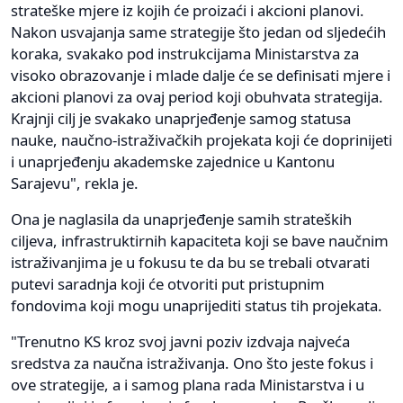
strateške mjere iz kojih će proizaći i akcioni planovi.
Nakon usvajanja same strategije što jedan od sljedećih
koraka, svakako pod instrukcijama Ministarstva za
visoko obrazovanje i mlade dalje će se definisati mjere i
akcioni planovi za ovaj period koji obuhvata strategija.
Krajnji cilj je svakako unaprjeđenje samog statusa
nauke, naučno-istraživačkih projekata koji će doprinijeti
i unaprjeđenju akademske zajednice u Kantonu
Sarajevu", rekla je.
Ona je naglasila da unaprjeđenje samih strateških
ciljeva, infrastruktirnih kapaciteta koji se bave naučnim
istraživanjima je u fokusu te da bu se trebali otvarati
putevi saradnja koji će otvoriti put pristupnim
fondovima koji mogu unaprijediti status tih projekata.
"Trenutno KS kroz svoj javni poziv izdvaja najveća
sredstva za naučna istraživanja. Ono što jeste fokus i
ove strategije, a i samog plana rada Ministarstva i u