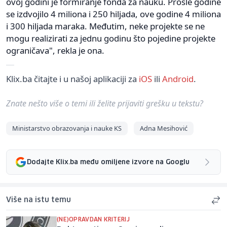
ovoj godini je formiranje fonda za nauku. Prošle godine
se izdvojilo 4 miliona i 250 hiljada, ove godine 4 miliona
i 300 hiljada maraka. Međutim, neke projekte se ne
mogu realizirati za jednu godinu što pojedine projekte
ograničava", rekla je ona.
Klix.ba čitajte i u našoj aplikaciji za
iOS
ili
Android
.
Znate nešto više o temi ili želite prijaviti grešku u tekstu?
Ministarstvo obrazovanja i nauke KS
Adna Mesihović
Dodajte Klix.ba među omiljene izvore na Googlu
Više na istu temu
(NE)OPRAVDAN KRITERIJ