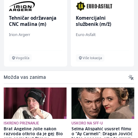
Tehničar održavanja
Komercijalni
CNC mašina (m)
službenik (m/ž)
Irion Argerr
Euro-Asfalt
Vogošća
Više lokacija
Možda vas zanima
ISKRENO PRIZNANJE
USKORO NA SFF-U
Brat Angeline Jolie nakon
Selma Alispahić ususret filmu
razvoda otkrio da je gej: Bio
o "Ay Carmeli": Dragan Jovičić