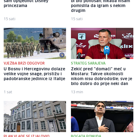
sam opsjednut Disney
bi bio ponosan; nikada nisam
princezama
pomislila da igram s nekim
drugim
15 sati
15 sati
VJEŽBA BRZI ODGOVOR
STRATEG SARAJEVA
U Bosnu i Hercegovinu dolaze
Zekić pred "domaći" meč u
velike vojne snage, pristižu i
Mostaru: Takve okolnosti
padobranske jedinice iz Italije
nikom nisu dobrodošle; sve je
bilo dobro do prije neki dan
1 sat
13 min
PLAN VLADE SE IZJALOVIO
BOGATA PONUDA