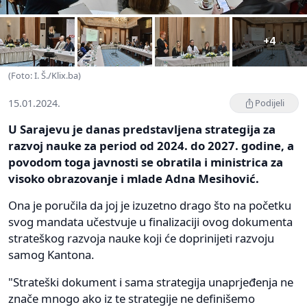
+4
(Foto: I. Š./Klix.ba)
15.01.2024.
Podijeli
U Sarajevu je danas predstavljena strategija za
razvoj nauke za period od 2024. do 2027. godine, a
povodom toga javnosti se obratila i ministrica za
visoko obrazovanje i mlade Adna Mesihović.
Ona je poručila da joj je izuzetno drago što na početku
svog mandata učestvuje u finalizaciji ovog dokumenta
strateškog razvoja nauke koji će doprinijeti razvoju
samog Kantona.
"Strateški dokument i sama strategija unaprjeđenja ne
znače mnogo ako iz te strategije ne definišemo