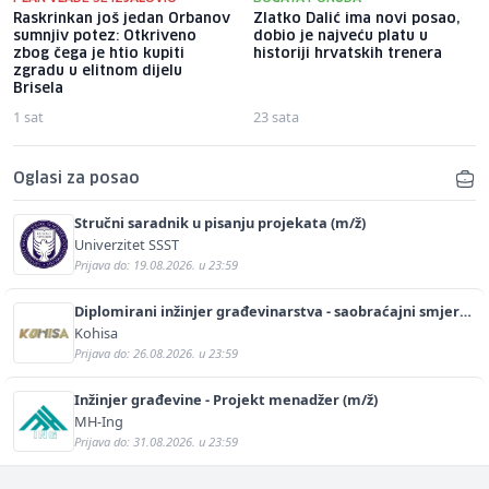
Raskrinkan još jedan Orbanov
Zlatko Dalić ima novi posao,
sumnjiv potez: Otkriveno
dobio je najveću platu u
zbog čega je htio kupiti
historiji hrvatskih trenera
zgradu u elitnom dijelu
Brisela
1 sat
23 sata
Oglasi za posao
Stručni saradnik u pisanju projekata (m/ž)
Univerzitet SSST
Prijava do: 19.08.2026. u 23:59
Diplomirani inžinjer građevinarstva - saobraćajni smjer
(m/ž)
Kohisa
Prijava do: 26.08.2026. u 23:59
Inžinjer građevine - Projekt menadžer (m/ž)
MH-Ing
Prijava do: 31.08.2026. u 23:59