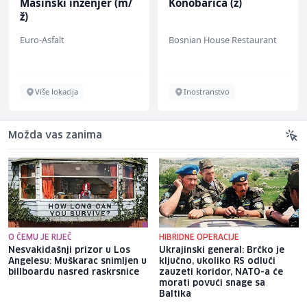
Konobarica (ž)
Tehnički rukovodilac
(m/ž)
Bosnian House Restaurant
Mountain
Inostranstvo
Sarajevo
Možda vas zanima
O ČEMU JE RIJEČ
HIBRIDNE OPERACIJE
Nesvakidašnji prizor u Los
Ukrajinski general: Brčko je
Angelesu: Muškarac snimljen u
ključno, ukoliko RS odluči
billboardu nasred raskrsnice
zauzeti koridor, NATO-a će
morati povući snage sa
Baltika