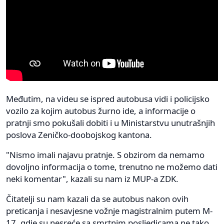
Međutim, na videu se ispred autobusa vidi i policijsko
vozilo za kojim autobus žurno ide, a informacije o
pratnji smo pokušali dobiti i u Ministarstvu unutrašnjih
poslova Zeničko-doobojskog kantona.
"Nismo imali najavu pratnje. S obzirom da nemamo
dovoljno informacija o tome, trenutno ne možemo dati
neki komentar", kazali su nam iz MUP-a ZDK.
Čitatelji su nam kazali da se autobus nakon ovih
preticanja i nesavjesne vožnje magistralnim putem M-
17, gdje su nesreće sa smrtnim posljedicama ne tako