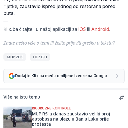
rijetke, zaustavio ispred jednog od restorana pored
puta.
Klix.ba čitajte i u našoj aplikaciji za
iOS
ili
Android
.
Znate nešto više o temi ili želite prijaviti grešku u tekstu?
MUP ZDK
HDZ BiH
Dodajte Klix.ba među omiljene izvore na Googlu
Više na istu temu
RIGOROZNE KONTROLE
MUP RS-a danas zaustavio veliki broj
autobusa na ulazu u Banju Luku prije
protesta