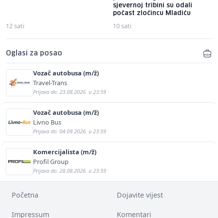
sjevernoj tribini su odali
počast zločincu Mladiću
12 sati
10 sati
Oglasi za posao
Vozač autobusa (m/ž)
Travel-Trans
Prijava do: 23.08.2026. u 23:59
Vozač autobusa (m/ž)
Livno Bus
Prijava do: 04.09.2026. u 23:59
Komercijalista (m/ž)
Profil Group
Prijava do: 28.08.2026. u 23:59
Početna
Dojavite vijest
Impressum
Komentari