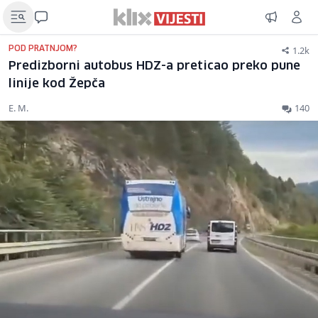
1.2k
POD PRATNJOM?
Predizborni autobus HDZ-a preticao preko pune
linije kod Žepča
E. M.
140