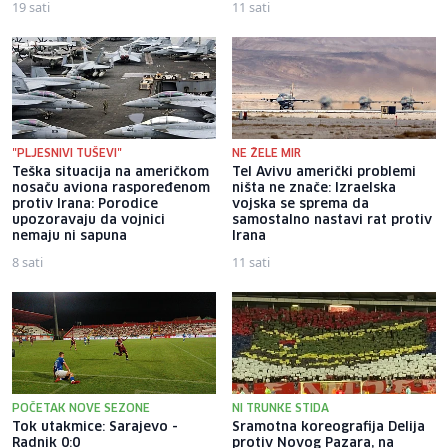
19 sati
11 sati
"PLJESNIVI TUŠEVI"
NE ŽELE MIR
Teška situacija na američkom
Tel Avivu američki problemi
nosaču aviona raspoređenom
ništa ne znače: Izraelska
protiv Irana: Porodice
vojska se sprema da
upozoravaju da vojnici
samostalno nastavi rat protiv
nemaju ni sapuna
Irana
8 sati
11 sati
POČETAK NOVE SEZONE
NI TRUNKE STIDA
Tok utakmice: Sarajevo -
Sramotna koreografija Delija
Radnik 0:0
protiv Novog Pazara, na