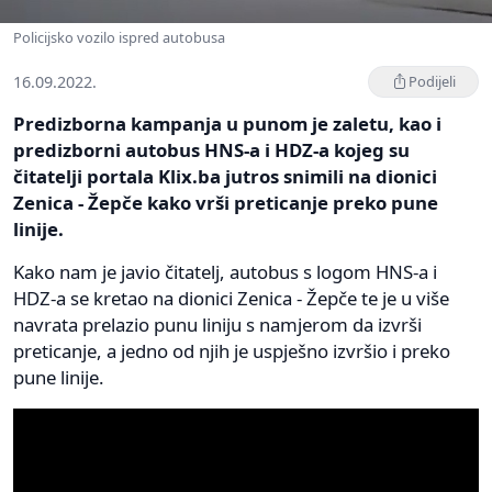
Policijsko vozilo ispred autobusa
16.09.2022.
Podijeli
Predizborna kampanja u punom je zaletu, kao i
predizborni autobus HNS-a i HDZ-a kojeg su
čitatelji portala Klix.ba jutros snimili na dionici
Zenica - Žepče kako vrši preticanje preko pune
linije.
Kako nam je javio čitatelj, autobus s logom HNS-a i
HDZ-a se kretao na dionici Zenica - Žepče te je u više
navrata prelazio punu liniju s namjerom da izvrši
preticanje, a jedno od njih je uspješno izvršio i preko
pune linije.