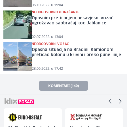
06.10.2022. u 19:04
NEODGOVORNO PONAŠANJE
Opasnim preticanjem nesavjesni vozač
ugrožavao saobraćaj kod Jablanice
02.07.2022. u 13:04
NEODGOVORNI VOZAČ
Opasna situacija na Bradini: Kamionom
preticao kolonu u krivini i preko pune linije
23.06.2022. u 17:42
KOMENTARI (140)