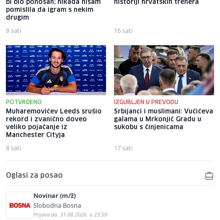
bi bio ponosan; nikada nisam
historiji hrvatskih trenera
pomislila da igram s nekim
drugim
8 sati
16 sati
POTVRĐENO
IZGUBLJEN U PREVODU
Muharemovićev Leeds srušio
Srbijanci i muslimani: Vučićeva
rekord i zvanično doveo
galama u Mrkonjić Gradu u
veliko pojačanje iz
sukobu s činjenicama
Manchester Cityja
8 sati
17 sati
Oglasi za posao
Novinar (m/ž)
Slobodna Bosna
Prijava do: 31.08.2026. u 23:59