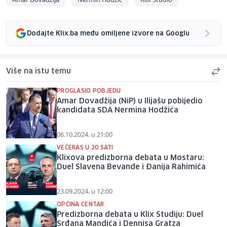
Dodajte Klix.ba među omiljene izvore na Googlu
Više na istu temu
PROGLASIO POBJEDU
Amar Dovadžija (NiP) u Ilijašu pobijedio
kandidata SDA Nermina Hodžića
06.10.2024. u 21:00
VEČERAS U 20 SATI
Klixova predizborna debata u Mostaru:
Duel Slavena Bevande i Đanija Rahimića
23.09.2024. u 12:00
OPĆINA CENTAR
Predizborna debata u Klix Studiju: Duel
Srđana Mandića i Dennisa Gratza