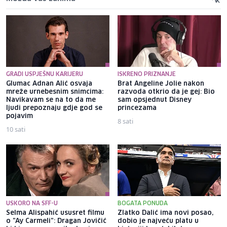
GRADI USPJEŠNU KARIJERU
ISKRENO PRIZNANJE
Glumac Adnan Alić osvaja
Brat Angeline Jolie nakon
mreže urnebesnim snimcima:
razvoda otkrio da je gej: Bio
Navikavam se na to da me
sam opsjednut Disney
ljudi prepoznaju gdje god se
princezama
pojavim
8 sati
10 sati
USKORO NA SFF-U
BOGATA PONUDA
Selma Alispahić ususret filmu
Zlatko Dalić ima novi posao,
o "Ay Carmeli": Dragan Jovičić
dobio je najveću platu u