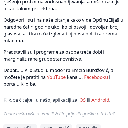
rješenju problema vodosnabdjevanja, a nešto kasnije i
o kapitalnim projektima.
Odgovorili su i na naše pitanje kako vide Općinu Ilijaš u
naredne četiri godine ukoliko bi osvojili dovoljan broj
glasova, ali i kako će izgledati njihova politika prema
mladima.
Predstavili su i programe za osobe treće dobi i
marginalizirane grupe stanovništva.
Debatu u Klix Studiju moderira Emela Burdžović, a
možete je pratiti na
YouTube
kanalu,
Facebooku
i
portalu Klix.ba.
Klix.ba čitajte i u našoj aplikaciji za
iOS
ili
Android
.
Znate nešto više o temi ili želite prijaviti grešku u tekstu?
Amar Dovadžija
Nermin Hodžić
Klix Studio