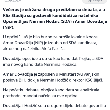
12.09.2024.
Podijeli
Večeras je održana druga predizborna debata, a u
Klix Studiju su gostovali kandidati za načelnika
Općine Ilijaš Nermin Hodžić (SDA) i Amar Dovadžija
(NiP).
U općini Ilijaš je bilo burno za prošle lokalne izbore.
Amar Dovadžija (NiP) je izgubio od SDA kandidata,
aktuelnog načelnika Akifa Fazlića.
Dovadžija opet ide u utrku kao kandidat Trojke, a SDA
ima novog kandidata Nermina Hodžića.
Amar Dovadžija je zaposlen u Ministarstvu vanjskih
poslova BiH, dok je Nermin Hodžić direktor KSC Ilijaš.
Na početku debate, obojica kandidata su analizirala
prethodni mandat načelnika ove općine.
Dovadžija i Hodžić su u drugom dijelu debate govorili o