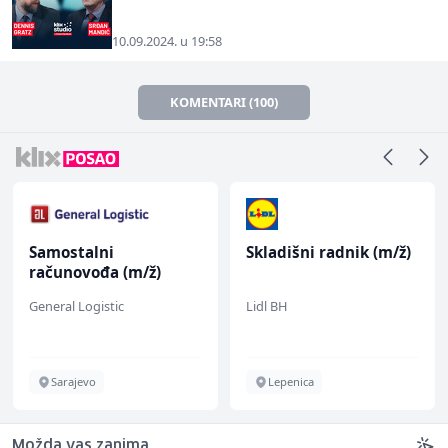
10.09.2024. u 19:58
KOMENTARI (100)
Samostalni
Skladišni radnik (m/ž)
računovođa (m/ž)
General Logistic
Lidl BH
Sarajevo
Lepenica
Možda vas zanima