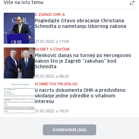
Više na istu temu
U ZGRADI OHR-A
Pogledajte čitavo obraćanje Christiana
Schmidta o nametanju Izbornog zakona
27.07.2022. u 17:04
SUSRET S ČOVIĆEM
Plenković danas na turneji po Hercegovini
nakon što je Zagreb “zakuhao” kod
Schmidta
25.07.2022. u 06:25
SCHMIDTOV PRIJEDLOG
U nacrtu dokumenta OHR-a predviđeno
ukidanje jedne odredbe o vitalnom
interesu
21.07.2022. u 16:31
KOMENTARI (343)