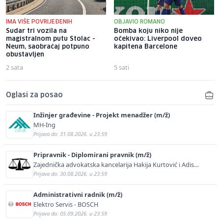
IMA VIŠE POVRIJEĐENIH
OBJAVIO ROMANO
Sudar tri vozila na
Bomba koju niko nije
magistralnom putu Stolac -
očekivao: Liverpool doveo
Neum, saobraćaj potpuno
kapitena Barcelone
obustavljen
2 sata
5 sati
Oglasi za posao
Inžinjer građevine - Projekt menadžer (m/ž)
MH-Ing
Prijava do: 31.08.2026. u 23:59
Pripravnik - Diplomirani pravnik (m/ž)
Zajednička advokatska kancelarija Hakija Kurtović i Adis
Kurtović
Prijava do: 30.08.2026. u 23:59
Administrativni radnik (m/ž)
Elektro Servis - BOSCH
Prijava do: 05.09.2026. u 23:59