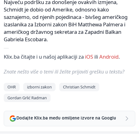
Najveću podršku za donošenje ovakvih izmjena,
Schmidt je dobio od Amerike, odnosno kako
saznajemo, od njenih pojedinaca - bivšeg američkog
izaslanika za Izborni zakon BiH Matthewa Palmera i
američkog državnog sekretara za Zapadni Balkan
Gabriela Escobara.
Klix.ba čitajte i u našoj aplikaciji za
iOS
ili
Android
.
Znate nešto više o temi ili želite prijaviti grešku u tekstu?
OHR
izborni zakon
Christian Schmidt
Gordan Grlić Radman
Dodajte Klix.ba među omiljene izvore na Googlu