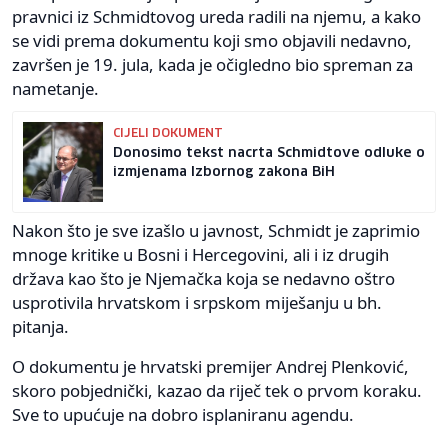
pravnici iz Schmidtovog ureda radili na njemu, a kako
se vidi prema dokumentu koji smo objavili nedavno,
završen je 19. jula, kada je očigledno bio spreman za
nametanje.
CIJELI DOKUMENT
Donosimo tekst nacrta Schmidtove odluke o
izmjenama Izbornog zakona BiH
Nakon što je sve izašlo u javnost, Schmidt je zaprimio
mnoge kritike u Bosni i Hercegovini, ali i iz drugih
država kao što je Njemačka koja se nedavno oštro
usprotivila hrvatskom i srpskom miješanju u bh.
pitanja.
O dokumentu je hrvatski premijer Andrej Plenković,
skoro pobjednički, kazao da riječ tek o prvom koraku.
Sve to upućuje na dobro isplaniranu agendu.