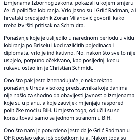
izmjenama Izbornog zakona, pokazali u kojem smjeru
će ići politička lobiranja. Vrlo jasno su i Grlić Radman, a i
hrvatski predsjednik Zoran Milanović govorili kako
treba izvršiti pritisak na Schmidta.
Ponašanje koje je uslijedilo u narednom periodu u vidu
lobiranja po Briselu i kod različitih pojedinaca i
diplomata, vrlo je indikativno. No, nakon što sve to nije
uspjelo, potpuno očekivano, kao posljednji kec u
rukavu ostao im je Christian Schmidt.
Ono što pak jeste iznenađujuće je nekorektno
ponašanje Ureda visokog predstavnika koje danima
nije našlo za shodno da obavijesti javnost o izmjenama
koje su u planu, a koje zauvijek mijenjaju raspored
političke moći u BiH. Umjesto toga, odlučili su se
konsultovati samo sa jednom stranom u BiH.
Ono što nam je potvrđeno jeste da je Grlić Radman u
OHR poslao tekst još početkom jula. Nakon toga su