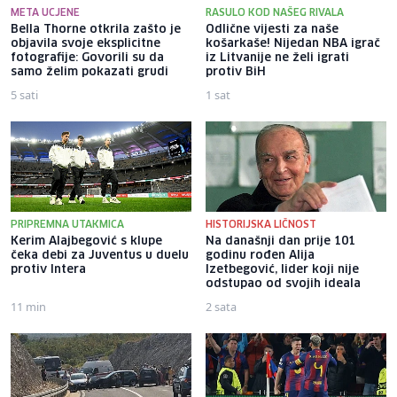
META UCJENE
RASULO KOD NAŠEG RIVALA
Bella Thorne otkrila zašto je
Odlične vijesti za naše
objavila svoje eksplicitne
košarkaše! Nijedan NBA igrač
fotografije: Govorili su da
iz Litvanije ne želi igrati
samo želim pokazati grudi
protiv BiH
5 sati
1 sat
PRIPREMNA UTAKMICA
HISTORIJSKA LIČNOST
Kerim Alajbegović s klupe
Na današnji dan prije 101
čeka debi za Juventus u duelu
godinu rođen Alija
protiv Intera
Izetbegović, lider koji nije
odstupao od svojih ideala
11 min
2 sata