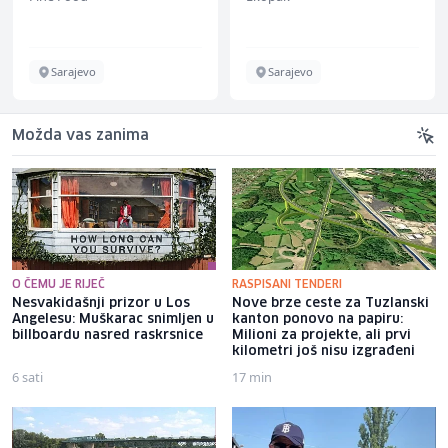
Sarajevo
Sarajevo
Možda vas zanima
O ČEMU JE RIJEČ
RASPISANI TENDERI
Nesvakidašnji prizor u Los
Nove brze ceste za Tuzlanski
Angelesu: Muškarac snimljen u
kanton ponovo na papiru:
billboardu nasred raskrsnice
Milioni za projekte, ali prvi
kilometri još nisu izgrađeni
6 sati
17 min