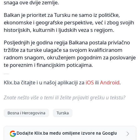
snaga ove dvije zemlje.
Balkan je prioritet za Tursku ne samo iz političke,
ekonomske i geografske perspektive, već i zbog svojih
historijskih, kulturnih i ljudskih veza s regijom.
Posljednjih je godina regija Balkana postala privlačno
tržište za turske ulagače sa svojom kvalificiranom
radnom snagom, okruženjem pogodnim za poslovanje
te poreznim i financijskim poticajima.
Klix.ba čitajte i u našoj aplikaciji za
iOS
ili
Android
.
Znate nešto više o temi ili želite prijaviti grešku u tekstu?
Bosna i Hercegovina
Turska
Dodajte Klix.ba među omiljene izvore na Googlu