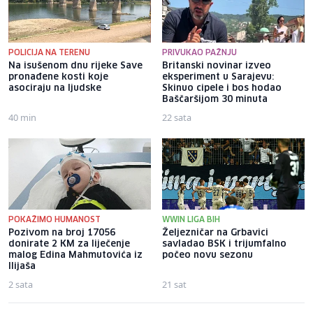
POLICIJA NA TERENU
PRIVUKAO PAŽNJU
Na isušenom dnu rijeke Save
Britanski novinar izveo
pronađene kosti koje
eksperiment u Sarajevu:
asociraju na ljudske
Skinuo cipele i bos hodao
Baščaršijom 30 minuta
40 min
22 sata
POKAŽIMO HUMANOST
WWIN LIGA BIH
Pozivom na broj 17056
Željezničar na Grbavici
donirate 2 KM za liječenje
savladao BSK i trijumfalno
malog Edina Mahmutovića iz
počeo novu sezonu
Ilijaša
2 sata
21 sat