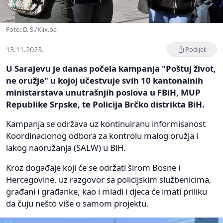
Foto: D. S./Klix.ba
13.11.2023.
Podijeli
U Sarajevu je danas počela kampanja "Poštuj život,
ne oružje" u kojoj učestvuje svih 10 kantonalnih
ministarstava unutrašnjih poslova u FBiH, MUP
Republike Srpske, te Policija Brčko distrikta BiH.
Kampanja se održava uz kontinuiranu informisanost
Koordinacionog odbora za kontrolu malog oružja i
lakog naoružanja (SALW) u BiH.
Kroz događaje koji će se održati širom Bosne i
Hercegovine, uz razgovor sa policijskim službenicima,
građani i građanke, kao i mladi i djeca će imati priliku
da čuju nešto više o samom projektu.