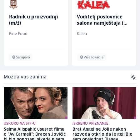
Radnik u proizvodnji
Voditelj poslovnice
(m/ž)
salona namještaja (m/
ž)
Fine Food
Kalea
Sarajevo
Više lokacija
Možda vas zanima
USKORO NA SFF-U
ISKRENO PRIZNANJE
Selma Alispahić ususret filmu
Brat Angeline Jolie nakon
o "Ay Carmeli": Dragan Jovičić
razvoda otkrio da je gej: Bio
bi bio ponosan; nikada nisam
sam opsjednut Disney