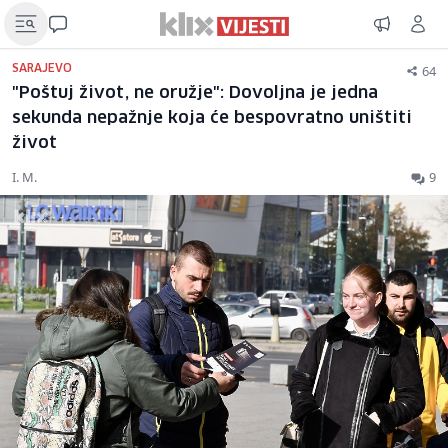
64
SARAJEVO
"Poštuj život, ne oružje": Dovoljna je jedna
sekunda nepažnje koja će bespovratno uništiti
život
I. M.
9