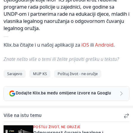
programe rada policije u zajednici, ove godine sa
UNDP-om i partnerima rade na edukaciji djece, mladih i
vlasnika legalnog naoružanja o odgovornom čuvanju
legalnog oružja.
Klix.ba čitajte i u našoj aplikaciji za
iOS
ili
Android
.
Znate nešto više o temi ili želite prijaviti grešku u tekstu?
Sarajevo
MUP KS
Poštuj život - ne oružje
Dodajte Klix.ba među omiljene izvore na Googlu
Više na istu temu
POŠTUJ ŽIVOT, NE ORUŽJE