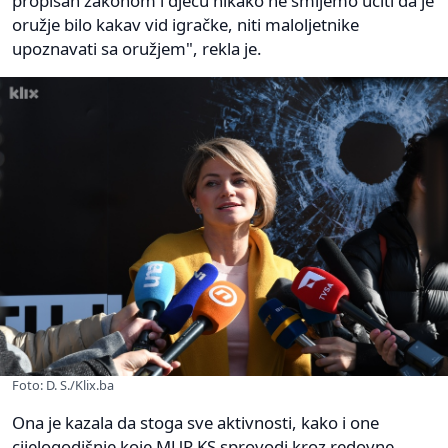
propisan zakonom i djecu nikako ne smijemo učiti da je
oružje bilo kakav vid igračke, niti maloljetnike
upoznavati sa oružjem", rekla je.
Foto: D. S./Klix.ba
Ona je kazala da stoga sve aktivnosti, kako i one
cijelogodišnje koje MUP KS sprovodi kroz redovne