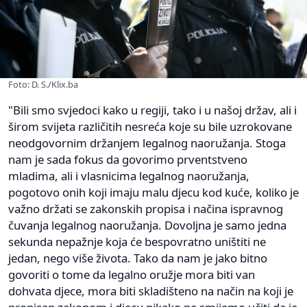
Foto: D. S./Klix.ba
"Bili smo svjedoci kako u regiji, tako i u našoj držav, ali i
širom svijeta različitih nesreća koje su bile uzrokovane
neodgovornim držanjem legalnog naoružanja. Stoga
nam je sada fokus da govorimo prventstveno
mladima, ali i vlasnicima legalnog naoružanja,
pogotovo onih koji imaju malu djecu kod kuće, koliko je
važno držati se zakonskih propisa i načina ispravnog
čuvanja legalnog naoružanja. Dovoljna je samo jedna
sekunda nepažnje koja će bespovratno uništiti ne
jedan, nego više života. Tako da nam je jako bitno
govoriti o tome da legalno oružje mora biti van
dohvata djece, mora biti skladišteno na način na koji je