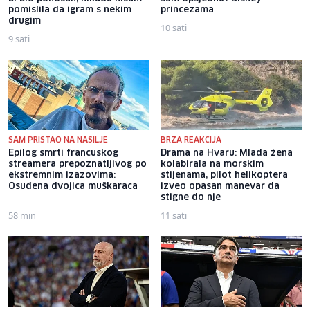
pomislila da igram s nekim
princezama
drugim
10 sati
9 sati
SAM PRISTAO NA NASILJE
BRZA REAKCIJA
Epilog smrti francuskog
Drama na Hvaru: Mlada žena
streamera prepoznatljivog po
kolabirala na morskim
ekstremnim izazovima:
stijenama, pilot helikoptera
Osuđena dvojica muškaraca
izveo opasan manevar da
stigne do nje
58 min
11 sati