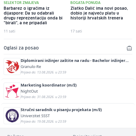
SELEKTOR ZMAJEVA
BOGATA PONUDA
Barbarez o igračima iz
Zlatko Dalić ima novi posao,
dijaspore: Da su odabrali
dobio je najveću platu u
drugu reprezentaciju onda bi
historiji hrvatskih trenera
"birali", a ne pripadali
11 sati
17 sati
Oglasi za posao
Diplomirani inžinjer zaštite na radu - Bachelor inžinjer
sigurnosti i pomoći (m/ž)
Granulo-Re
Prijava do: 13.08.2026. u 23:59
Marketing koordinator (m/ž)
NightOut
Prijava do: 31.08.2026. u 23:59
Stručni saradnik u pisanju projekata (m/ž)
Univerzitet SSST
Prijava do: 19.08.2026. u 23:59