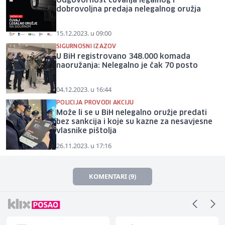
Odgovornost čuvanja legalnog i
dobrovoljna predaja nelegalnog oružja
15.12.2023. u 09:00
SIGURNOSNI IZAZOV
U BiH registrovano 348.000 komada
naoružanja: Nelegalno je čak 70 posto
04.12.2023. u 16:44
POLICIJA PROVODI AKCIJU
Može li se u BiH nelegalno oružje predati
bez sankcija i koje su kazne za nesavjesne
vlasnike pištolja
26.11.2023. u 17:16
KOMENTARI (9)