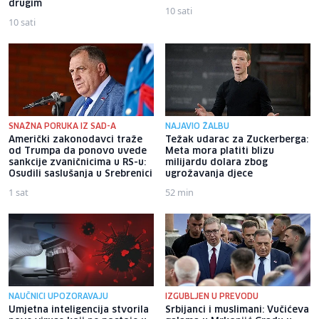
drugim
10 sati
10 sati
SNAŽNA PORUKA IZ SAD-A
NAJAVIO ŽALBU
Američki zakonodavci traže
Težak udarac za Zuckerberga:
od Trumpa da ponovo uvede
Meta mora platiti blizu
sankcije zvaničnicima u RS-u:
milijardu dolara zbog
Osudili saslušanja u Srebrenici
ugrožavanja djece
1 sat
52 min
NAUČNICI UPOZORAVAJU
IZGUBLJEN U PREVODU
Umjetna inteligencija stvorila
Srbijanci i muslimani: Vučićeva