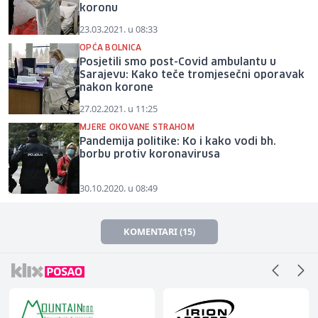
koronu
23.03.2021. u 08:33
OPĆA BOLNICA
Posjetili smo post-Covid ambulantu u
Sarajevu: Kako teče tromjesečni oporavak
nakon korone
27.02.2021. u 11:25
MJERE OKOVANE STRAHOM
Pandemija politike: Ko i kako vodi bh.
borbu protiv koronavirusa
30.10.2020. u 08:49
KOMENTARI (15)