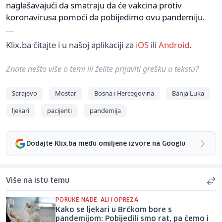
naglašavajući da smatraju da će vakcina protiv
koronavirusa pomoći da pobijedimo ovu pandemiju.
Klix.ba čitajte i u našoj aplikaciji za
iOS
ili
Android
.
Znate nešto više o temi ili želite prijaviti grešku u tekstu?
Sarajevo
Mostar
Bosna i Hercegovina
Banja Luka
ljekari
pacijenti
pandemija
Dodajte Klix.ba među omiljene izvore na Googlu
Više na istu temu
PORUKE NADE, ALI I OPREZA
Kako se ljekari u Brčkom bore s
pandemijom: Pobijedili smo rat, pa ćemo i