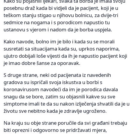
Kako su pojasnili ljekari, svaka ta borba je imala svoju
posebnu draž kada bi vidjeli da je pacijent, koji je u
teškom stanju stigao u njihovu bolnicu, za dvije-tri
sedmice na nogama i s porodicom napustio tu
ustanovu s vjerom i nadom da je borba uspjela.
Kako navode, bolno im je bilo i kada su se morali
susretati sa situacijama kada su, uprkos naporima,
ujutro dobijali loše vijesti da ih je napustio pacijent koji
je imao dobre šanse za oporavak.
S druge strane, neki od pacijenata iz navedenih
gradova su ispričali svoja iskustva u borbi s
koronavirusom navodeći da im je porodica davala
snagu da se bore, zatim su objasnili kakve su sve
simptome imali te da su nakon izlječenja shvatili da je u
životu sve nebitno kada je zdravlje ugroženo.
Na kraju su obje strane poručile da svi građani trebaju
biti oprezni i odgovorno se pridržavati mjera,