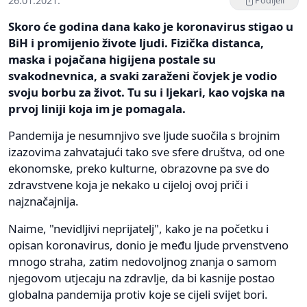
26.01.2021.
Podijeli
Skoro će godina dana kako je koronavirus stigao u
BiH i promijenio živote ljudi. Fizička distanca,
maska i pojačana higijena postale su
svakodnevnica, a svaki zaraženi čovjek je vodio
svoju borbu za život. Tu su i ljekari, kao vojska na
prvoj liniji koja im je pomagala.
Pandemija je nesumnjivo sve ljude suočila s brojnim
izazovima zahvatajući tako sve sfere društva, od one
ekonomske, preko kulturne, obrazovne pa sve do
zdravstvene koja je nekako u cijeloj ovoj priči i
najznačajnija.
Naime, "nevidljivi neprijatelj", kako je na početku i
opisan koronavirus, donio je među ljude prvenstveno
mnogo straha, zatim nedovoljnog znanja o samom
njegovom utjecaju na zdravlje, da bi kasnije postao
globalna pandemija protiv koje se cijeli svijet bori.