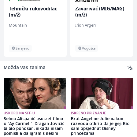
Tehnički rukovodilac
Zavarivač (MIG/MAG)
(m/ž)
(m/ž)
Mountain
Irion Argerr
Sarajevo
Vogošća
Možda vas zanima
USKORO NA SFF-U
ISKRENO PRIZNANJE
Selma Alispahić ususret filmu
Brat Angeline Jolie nakon
o "Ay Carmeli": Dragan Jovičić
razvoda otkrio da je gej: Bio
bi bio ponosan; nikada nisam
sam opsjednut Disney
pomislila da igram s nekim
princezama