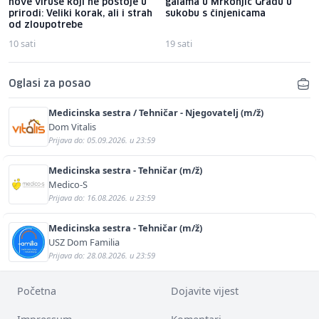
nove viruse koji ne postoje u
galama u Mrkonjić Gradu u
prirodi: Veliki korak, ali i strah
sukobu s činjenicama
od zloupotrebe
10 sati
19 sati
Oglasi za posao
Medicinska sestra / Tehničar - Njegovatelj (m/ž)
Dom Vitalis
Prijava do: 05.09.2026. u 23:59
Medicinska sestra - Tehničar (m/ž)
Medico-S
Prijava do: 16.08.2026. u 23:59
Medicinska sestra - Tehničar (m/ž)
USZ Dom Familia
Prijava do: 28.08.2026. u 23:59
Početna
Dojavite vijest