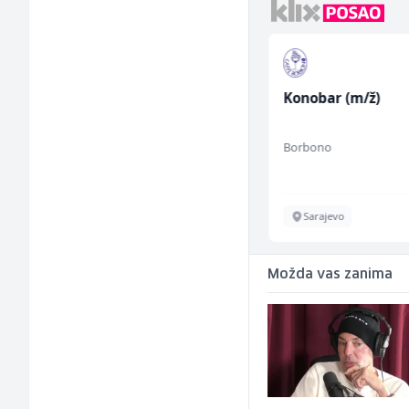
Građevinski inženjer
Konobar (m/ž)
(m/ž)
MC-Stella
Borbono
Velika Kladuša
Sarajevo
Možda vas zanima