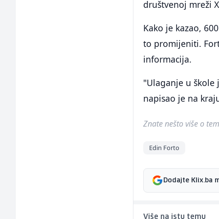
društvenoj mreži X
Kako je kazao, 600
to promijeniti. For
informacija.
"Ulaganje u škole 
napisao je na kraj
Znate nešto više o temi 
Edin Forto
Dodajte Klix.ba 
Više na istu temu