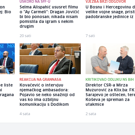
USKORO NA SFF-U
VJEŽBA BRZI ODGOVOR
kon
Selma Alispahić ususret filmu
U Bosnu i Hercegovinu 
j: Bio
o "Ay Carmeli": Dragan Jovičić
velike vojne snage, prist
bi bio ponosan; nikada nisam
padobranske jedinice iz I
pomislila da igram s nekim
drugim
20 sati
7 sati
REAKCIJA NA GRANNASA
KRITIKOVAO ODLUKU NS BIH
e liste
Kovačević o intervjuu
Direktor CSR-a Mirza
ni
njemačkog ambasadora:
Muzurović za Klix.ba: FK
Dragana
Pojavio se neko snažniji od
Sarajevo je oštećen, ter
vas ko ima ozbiljnu
Koševa je spreman za
komunikaciju s Dodikom
utakmice
4 sata
2 sata