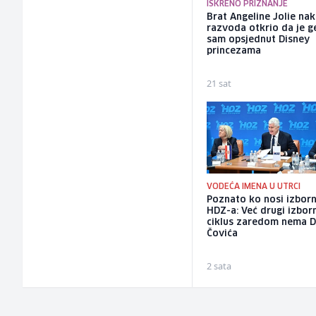
ISKRENO PRIZNANJE
Brat Angeline Jolie na
razvoda otkrio da je ge
sam opsjednut Disney
princezama
21 sat
VODEĆA IMENA U UTRCI
Poznato ko nosi izborn
HDZ-a: Već drugi izbor
ciklus zaredom nema 
Čovića
2 sata