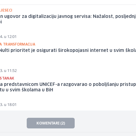
JESECI
n ugovor za digitalizaciju javnog servisa: Nažalost, posljedn
i
4. u 12:01
NA TRANSFORMACIJA
Nulti prioritet je osigurati širokopojasni internet u svim ško
3. u 11:52
ASTANAK
sa predstavnicom UNICEF-a razgovarao o poboljšanju pristu
tu u svim školama u BiH
3. u 18:01
KOMENTARI (2)