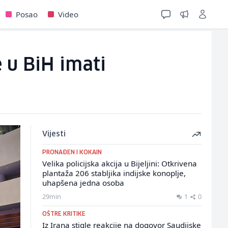
Posao
Video
 u BiH imati
Vijesti
PRONAĐEN I KOKAIN
Velika policijska akcija u Bijeljini: Otkrivena
plantaža 206 stabljika indijske konoplje,
uhapšena jedna osoba
29min
1
0
OŠTRE KRITIKE
Iz Irana stigle reakcije na dogovor Saudijske