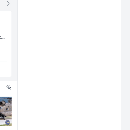
Multimedijalni
Kundenbetreuer
ta
marketing kreator (m/
(m/w)
ž)
Kalea
Servicepoint
Ilijaš
Sarajevo