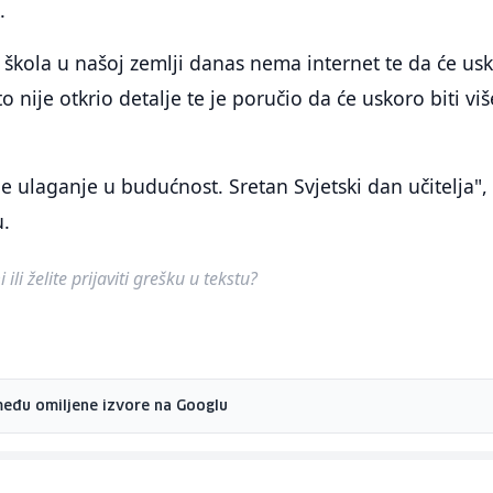
.
 škola u našoj zemlji danas nema internet te da će us
to nije otkrio detalje te je poručio da će uskoro biti viš
je ulaganje u budućnost. Sretan Svjetski dan učitelja",
u.
ili želite prijaviti grešku u tekstu?
među omiljene izvore na Googlu