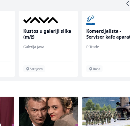
Kustos u galeriji slika
Komercijalista -
(m/ž)
Serviser kafe apara
(m/ž)
Galerija Java
P Trade
Sarajevo
Tuzla