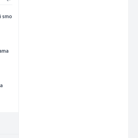
ji smo
lama
pa