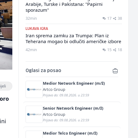
Arabije, Turske i Pakistana: "Papirni
sporazum"
32min
17
38
LUKAVA IGRA
Iran sprema zamku za Trumpa: Plan iz
Teherana mogao bi odlučiti američke izbore
42min
15
18
Oglasi za posao
Medior Network Engineer (m/ž)
jeli
Artco Group
Prijava do: 09.08.2026. u 23:59
koro
Senior Network Engineer (m/ž)
Artco Group
ini
Prijava do: 09.08.2026. u 23:59
Medior Telco Engineer (m/ž)