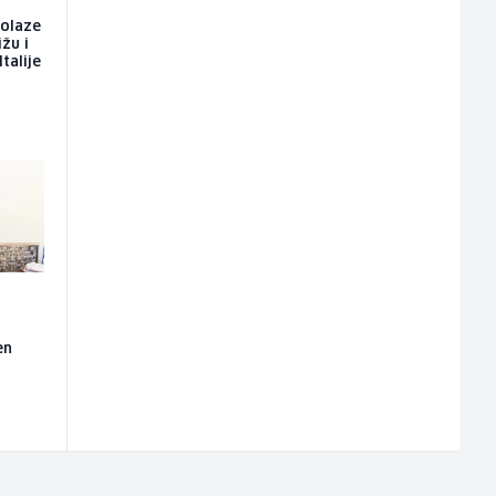
dolaze
ižu i
talije
en