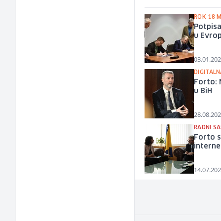
ROK 18 M
Potpisa
u Evrop
03.01.202
DIGITAL
Forto: 
u BiH
28.08.202
RADNI S
Forto 
interne
14.07.202