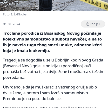
Foto: I. Š./Klix.ba
01.01.2024.
Podijeli
Tročlana porodica iz Bosanskog Novog počinila je
kolektivno samoubistvo u subotu navečer, a na to
ih je navela tuga zbog smrti unuke, odnosno kćeri
koja je imala leukemiju.
Tragedija se dogodila u selu Dobrljin kod Novog Grada
(Bosanski Novi) gdje je policija u porodičnoj kući
pronašla beživotna tijela dvije žene i muškarca s teškim
povredama.
Utvrđeno je da je muškarac iz vatrenog oružja ubio
dvije žene, a potom i sam izvršio samoubistvo.
Preminuo je na putu do bolnice.