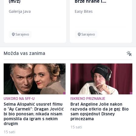
(m/ž)
brze hrane i
jednostavnih jela (m/
Galerija Java
Easy Bites
ž)
Sarajevo
Sarajevo
Možda vas zanima
USKORO NA SFF-U
ISKRENO PRIZNANJE
Selma Alispahić ususret filmu
Brat Angeline Jolie nakon
o "Ay Carmeli": Dragan Jovičić
razvoda otkrio da je gej: Bio
bi bio ponosan; nikada nisam
sam opsjednut Disney
pomislila da igram s nekim
princezama
drugim
15 sati
15 sati