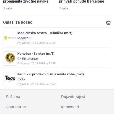
promijenila životne navike
prihvati ponudu Barcelone
3 sata
3 sata
Oglasi za posao
Medicinska sestra - Tehničar (m/ž)
Medico-S
Prijava do: 16.08.2026. u 23:59
Konobar - Šanker (m/ž)
CK Ristorante
Prijava do: 23.08.2026. u 23:59
Radnik u prodavnici mješovite robe (m/ž)
Todo
Prijava do: 23.08.2026. u 23:59
Početna
Dojavite vijest
Impressum
Komentari