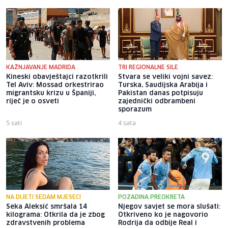
KAŽNJAVANJE MADRIDA
TRI REGIONALNE SILE
Kineski obavještajci razotkrili
Stvara se veliki vojni savez:
Tel Aviv: Mossad orkestrirao
Turska, Saudijska Arabija i
migrantsku krizu u Španiji,
Pakistan danas potpisuju
riječ je o osveti
zajednički odbrambeni
sporazum
5 sati
4 sata
NA DIJETI SEDAM MJESECI
POZADINA PREOKRETA
Seka Aleksić smršala 14
Njegov savjet se mora slušati:
kilograma: Otkrila da je zbog
Otkriveno ko je nagovorio
zdravstvenih problema
Rodrija da odbije Real i