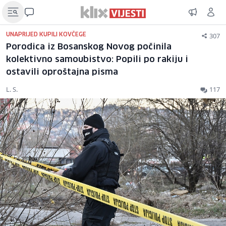
307
UNAPRIJED KUPILI KOVČEGE
Porodica iz Bosanskog Novog počinila
kolektivno samoubistvo: Popili po rakiju i
ostavili oproštajna pisma
L. S.
117