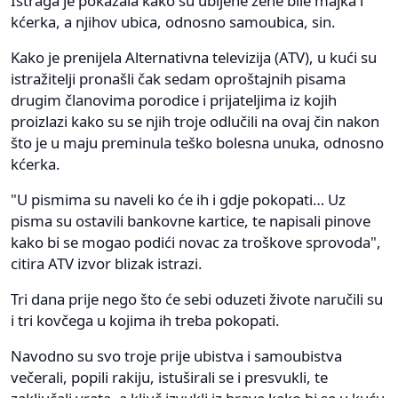
Istraga je pokazala kako su ubijene žene bile majka i
kćerka, a njihov ubica, odnosno samoubica, sin.
Kako je prenijela Alternativna televizija (ATV), u kući su
istražitelji pronašli čak sedam oproštajnih pisama
drugim članovima porodice i prijateljima iz kojih
proizlazi kako su se njih troje odlučili na ovaj čin nakon
što je u maju preminula teško bolesna unuka, odnosno
kćerka.
"U pismima su naveli ko će ih i gdje pokopati… Uz
pisma su ostavili bankovne kartice, te napisali pinove
kako bi se mogao podići novac za troškove sprovoda",
citira ATV izvor blizak istrazi.
Tri dana prije nego što će sebi oduzeti živote naručili su
i tri kovčega u kojima ih treba pokopati.
Navodno su svo troje prije ubistva i samoubistva
večerali, popili rakiju, istuširali se i presvukli, te