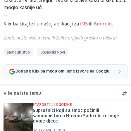
zaključali vrata, a ključ izvukli iz brave kako bi se u kuću
moglo kasnije ući.
Klix.ba čitajte i u našoj aplikaciji za
iOS
ili
Android
.
Znate nešto više o temi ili želite prijaviti grešku u tekstu?
samoubistvo
Bosanski Novi
Dodajte Klix.ba među omiljene izvore na Googlu
Više na istu temu
STAROSTI 1 I 3 GODINE
Supružnici koji su sinoć počinili
samoubistvo u Novom Sadu ubili i svoje
dvoje djece
02.03.2024. u 19:19