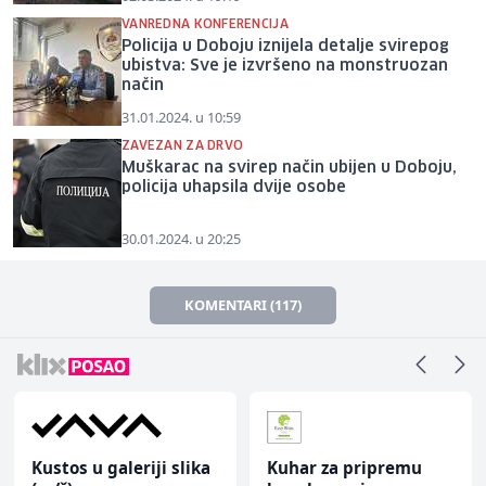
VANREDNA KONFERENCIJA
Policija u Doboju iznijela detalje svirepog
ubistva: Sve je izvršeno na monstruozan
način
31.01.2024. u 10:59
ZAVEZAN ZA DRVO
Muškarac na svirep način ubijen u Doboju,
policija uhapsila dvije osobe
30.01.2024. u 20:25
KOMENTARI (117)
Kustos u galeriji slika
Kuhar za pripremu