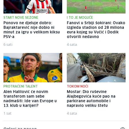
START NOVE SEZONE
I TO JE MOGUĆE
Ponovo ne djeluje dobro:
Fanovi u Srbiji šokirani: Ovako
Bajraktarević nije dobio ni
izgleda stadion od 28 miliona
minut za igru u velikom kiksu
eura kojeg su Vučić i Dodik
PSV-a
otvorili nedavno
6 sati
4 sata
PROTRAĆENI TALENT
TOKOM NOĆI
Alen Halilović će novim
Mostar: Dio ruševine
transferom sam sebe
Alajbegovića kuće pao na
nadmašiti: Ide van Evrope u
parkirane automobile i
13. klub u karijeri?
napravio veliku štetu
1 sat
4 sata