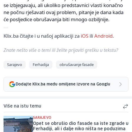
se izbjegavaju, ali ukoliko predstavnici vlasti konačno
ne počnu rješavati ovaj problem, pitanje je dana kada
će posljedice obrušavanja biti mnogo ozbiljnije.
Klix.ba čitajte i u našoj aplikaciji za
iOS
ili
Android
.
Znate nešto više o temi ili želite prijaviti grešku u tekstu?
Sarajevo
Ferhadija
obrušavanje fasade
Dodajte Klix.ba među omiljene izvore na Googlu
Više na istu temu
SARAJEVO
Opet se obrušio dio fasade sa iste zgrade u
Ferhadiji, ali i dalje niko ništa ne poduzima