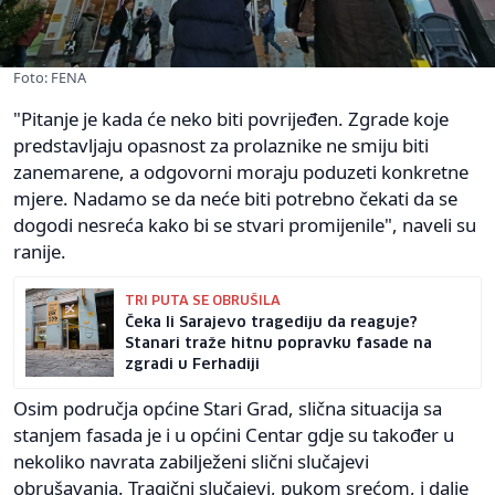
Foto: FENA
"Pitanje je kada će neko biti povrijeđen. Zgrade koje
predstavljaju opasnost za prolaznike ne smiju biti
zanemarene, a odgovorni moraju poduzeti konkretne
mjere. Nadamo se da neće biti potrebno čekati da se
dogodi nesreća kako bi se stvari promijenile", naveli su
ranije.
TRI PUTA SE OBRUŠILA
Čeka li Sarajevo tragediju da reaguje?
Stanari traže hitnu popravku fasade na
zgradi u Ferhadiji
Osim područja općine Stari Grad, slična situacija sa
stanjem fasada je i u općini Centar gdje su također u
nekoliko navrata zabilježeni slični slučajevi
obrušavanja. Tragični slučajevi, pukom srećom, i dalje