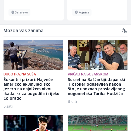
Sarajevo
Fojnica
Možda vas zanima
DUGOTRAJNA SUŠA
PRIČALI NA BOSANSKOM
Šokantni prizori: Najveće
Susret na Baščaršiji: Japanski
američko akumulacijsko
TikToker oduševljen nakon
jezero na najnižem nivou
što je upoznao proslavljenog
ikada, kriza pogodila i rijeku
nogometaša Tarika Hodžića
Colorado
6 sati
5 sati