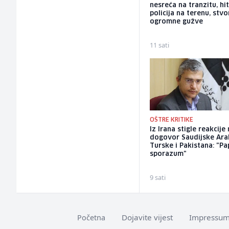
nesreća na tranzitu, hit
policija na terenu, stvo
ogromne gužve
11 sati
OŠTRE KRITIKE
Iz Irana stigle reakcije
dogovor Saudijske Arab
Turske i Pakistana: "Pa
sporazum"
9 sati
Dojavite vijest
Impressu
Početna