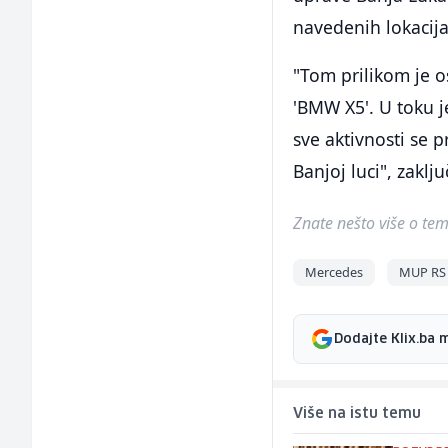
navedenih lokacija 
"Tom prilikom je 
'BMW X5'. U toku j
sve aktivnosti se
Banjoj luci", zakl
Znate nešto više o temi 
Mercedes
MUP RS
Dodajte Klix.ba 
Više na istu temu