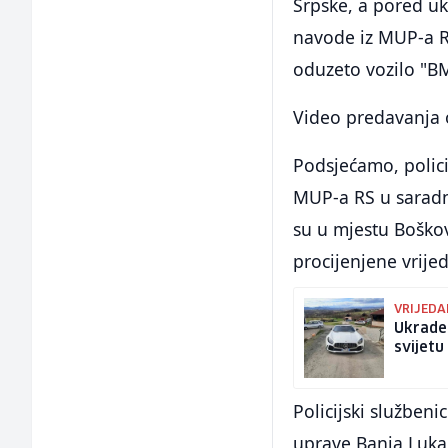
Srpske, a pored u
navode iz MUP-a R
oduzeto vozilo "B
Video predavanja o
Podsjećamo, policij
MUP-a RS u saradnj
su u mjestu Boško
procijenjene vrije
VRIJEDA
Ukrade
svijetu
Policijski službeni
uprave Banja Luka s