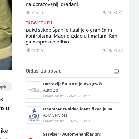
najobrazovaniji građani
4h 34min
56
81
TRZAVICE U EU
Bukti sukob Španije i Italije o graničnim
kontrolama: Madrid izdao ultimatum, Rim
ga ekspresno odbio
4h 41min
18
17
Oglasi za posao
Dostavljač auto dijelova (m/ž)
jeli
Auto Žis
Prijava do: 04.09.2026. u 23:59
as
vo u
Operater za video identifikaciju na
njemačkom jeziku (m/ž)
ASM Services
Prijava do: 02.09.2026. u 23:59
like
Serviser - Automehaničar (m)