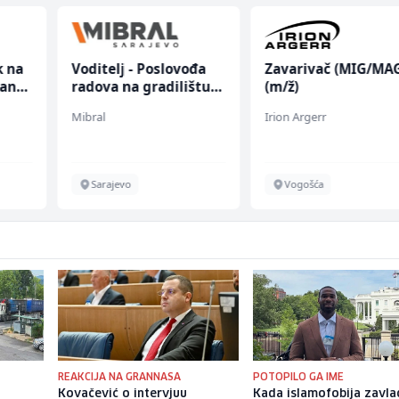
k na
Voditelj - Poslovođa
Zavarivač (MIG/MA
anju
radova na gradilištu
(m/ž)
(m/ž)
Mibral
Irion Argerr
Sarajevo
Vogošća
REAKCIJA NA GRANNASA
POTOPILO GA IME
Kovačević o intervjuu
Kada islamofobija zavla