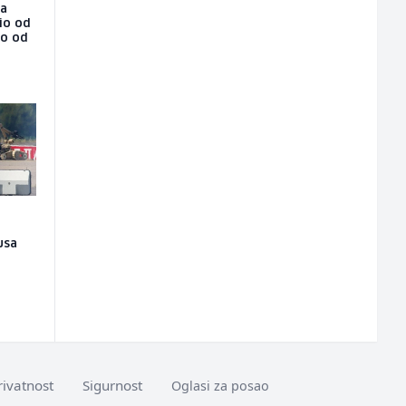
na
io od
ao od
usa
rivatnost
Sigurnost
Oglasi za posao