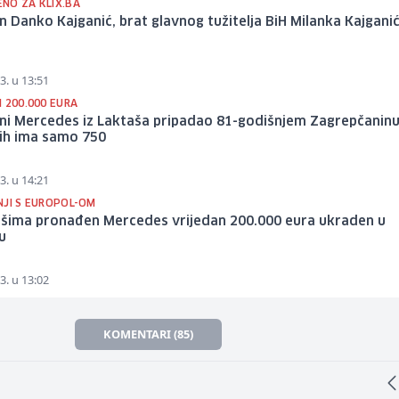
NO ZA KLIX.BA
 Danko Kajganić, brat glavnog tužitelja BiH Milanka Kajgani
3. u 13:51
 200.000 EURA
ni Mercedes iz Laktaša pripadao 81-godišnjem Zagrepčaninu
 ih ima samo 750
3. u 14:21
NJI S EUROPOL-OM
ašima pronađen Mercedes vrijedan 200.000 eura ukraden u
u
3. u 13:02
KOMENTARI (85)