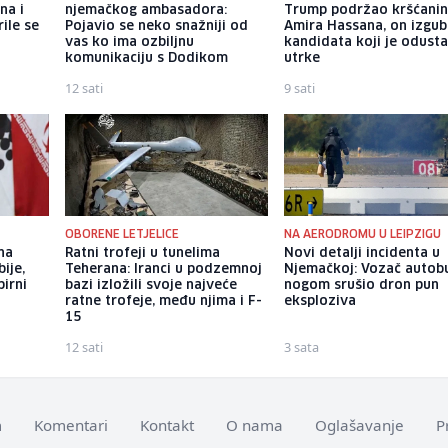
na i
njemačkog ambasadora:
Trump podržao kršćani
rile se
Pojavio se neko snažniji od
Amira Hassana, on izgub
vas ko ima ozbiljnu
kandidata koji je odust
komunikaciju s Dodikom
utrke
12 sati
9 sati
OBORENE LETJELICE
NA AERODROMU U LEIPZIGU
 na
Ratni trofeji u tunelima
Novi detalji incidenta u
ije,
Teherana: Iranci u podzemnoj
Njemačkoj: Vozač autob
pirni
bazi izložili svoje najveće
nogom srušio dron pun
ratne trofeje, među njima i F-
eksploziva
15
12 sati
3 sata
m
Komentari
Kontakt
O nama
Oglašavanje
P