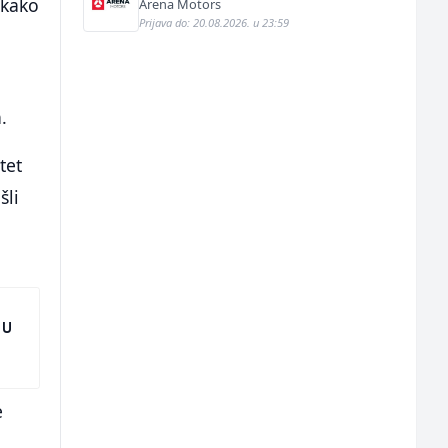
 kako
Arena Motors
Prijava do: 20.08.2026. u 23:59
.
tet
šli
 U
e