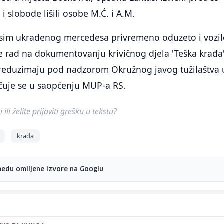
i slobode lišili osobe M.Ć. i A.M.
osim ukradenog mercedesa privremeno oduzeto i vozi
e rad na dokumentovanju krivičnog djela 'Teška krađa'
 preduzimaju pod nadzorom Okružnog javog tužilaštva 
jučuje se u saopćenju MUP-a RS.
ili želite prijaviti grešku u tekstu?
krađa
među omiljene izvore na Googlu