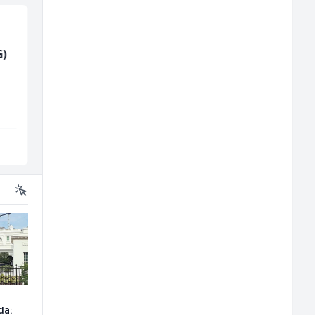
G)
Limar (m)
Komercijalni
službenik (m/ž)
Mountain
Euro-Asfalt
Sarajevo
Više lokacija
da: