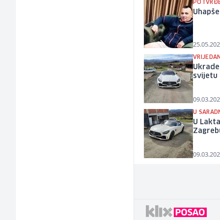
POTVRĐE
Uhapšen
25.05.202
VRIJEDAN
Ukrade
svijetu
09.03.202
U SARAD
U Lakt
Zagreb
09.03.202