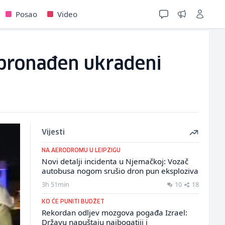
Posao
Video
 pronađen ukradeni
Vijesti
NA AERODROMU U LEIPZIGU
Novi detalji incidenta u Njemačkoj: Vozač
autobusa nogom srušio dron pun eksploziva
3h 51min
10
18
KO ĆE PUNITI BUDŽET
Rekordan odljev mozgova pogađa Izrael:
Državu napuštaju najbogatiji i