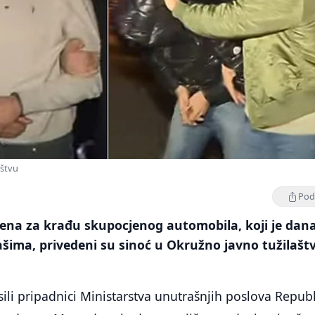
aštvu
Podi
čena za krađu skupocjenog automobila, koji je dan
šima, privedeni su sinoć u Okružno javno tužilašt
sili pripadnici Ministarstva unutrašnjih poslova Repub