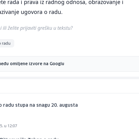
ete rada i prava iz radnog odnosa, obrazovanje i
azivanje ugovora o radu.
ili želite prijaviti grešku u tekstu?
o radu
među omiljene izvore na Googlu
o radu stupa na snagu 20. augusta
5. u 12:07