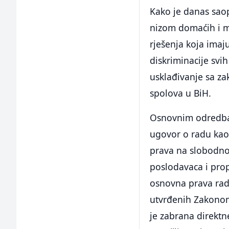
Kako je danas sao
nizom domaćih i 
rješenja koja imaju
diskriminacije svih
usklađivanje sa za
spolova u BiH.
Osnovnim odredbam
ugovor o radu kao
prava na slobodno 
poslodavaca i prop
osnovna prava radn
utvrđenih Zakonom
je zabrana direktn