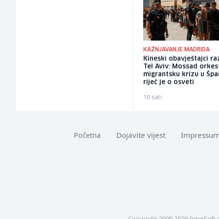
KAŽNJAVANJE MADRIDA
Kineski obavještajci ra
Tel Aviv: Mossad orkes
migrantsku krizu u Špan
riječ je o osveti
10 sati
Dojavite vijest
Impressu
Početna
Copyright 2000-2026 InterSoft 