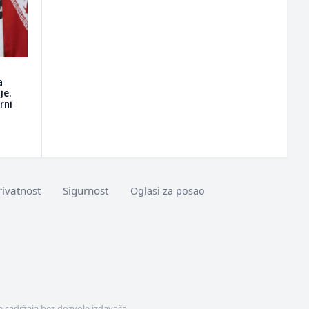
a
je,
rni
rivatnost
Sigurnost
Oglasi za posao
 sadržaja bez dozvole izdavača.