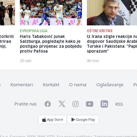
EVROPSKA LIGA
OŠTRE KRITIKE
zotkrili
Haris Tabaković junak
Iz Irana stigle reakcije n
trirao
Salzburga, pogledajte kako je
dogovor Saudijske Arabi
iji,
postigao prvijenac za pobjedu
Turske i Pakistana: "Papi
protiv Pafosa
sporazum"
20 sati
46 min
m
Komentari
Kontakt
O nama
Oglašavanje
P
Facebook
YouTube
LinkedIn
Twitter
Instagram
RSS
Pratite nas
App Store
Google Play
d.o.o. Sarajevo. ISSN 2566-3771. Sva prava zadržana. Zabranjeno preuzimanje