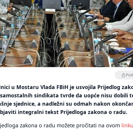
Podi
nici u Mostaru Vlada FBiH je usvojila Prijedlog za
 samostalnih sindikata tvrde da uopće nisu dobili t
ašnje sjednice, a nadležni su odmah nakon okonča
objaviti integralni tekst Prijedloga zakona o radu.
rijedloga zakona o radu možete pročitati na ovom
link