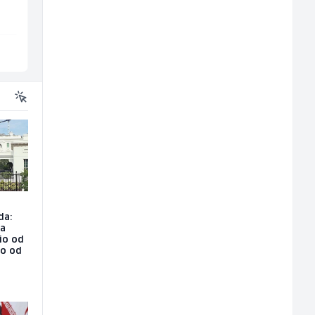
Ilijaš
Fojnica
da:
na
io od
ao od