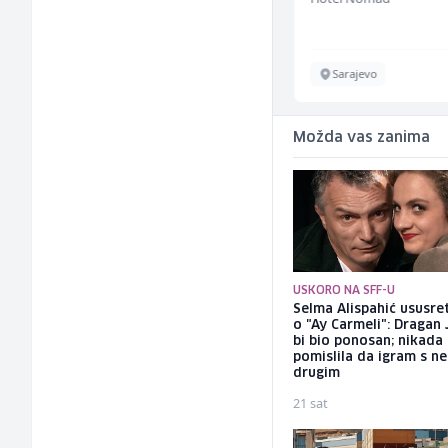
Sarajevo
Sarajevo
Možda vas zanima
USKORO NA SFF-U
Selma Alispahić ususret
o "Ay Carmeli": Dragan 
bi bio ponosan; nikada
pomislila da igram s n
drugim
21 sat