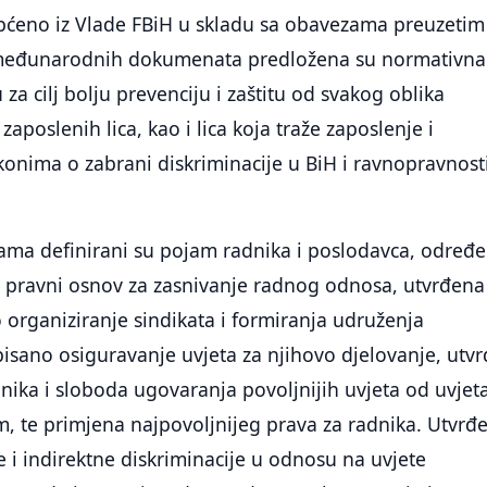
pćeno iz Vlade FBiH u skladu sa obavezama preuzetim
međunarodnih dokumenata predložena su normativna
 za cilj bolju prevenciju i zaštitu od svakog oblika
 zaposlenih lica, kao i lica koja traže zaposlenje i
konima o zabrani diskriminacije u BiH i ravnopravnost
a definirani su pojam radnika i poslodavca, određ
 pravni osnov za zasnivanje radnog odnosa, utvrđena
organiziranje sindikata i formiranja udruženja
isano osiguravanje uvjeta za njihovo djelovanje, utv
ika i sloboda ugovaranja povoljnijih uvjeta od uvjet
, te primjena najpovoljnijeg prava za radnika. Utvrđ
e i indirektne diskriminacije u odnosu na uvjete