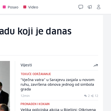
Posao
Video
adu koji je danas
Vijesti
TEKUĆE ODRŽAVANJE
"Vječna vatra" u Sarajevu zasjala u novom
ruhu, završena obnova jednog od simbola
grada
12min
2
12
PRONAĐEN I KOKAIN
Velika policijska akcija u Bijeljini: Otkrivena