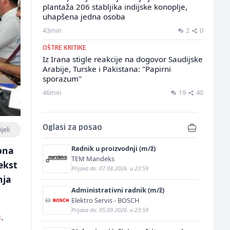
plantaža 206 stabljika indijske konoplje,
uhapšena jedna osoba
43min
2
0
OŠTRE KRITIKE
Iz Irana stigle reakcije na dogovor Saudijske
Arabije, Turske i Pakistana: "Papirni
sporazum"
46min
19
40
Oglasi za posao
jeli
Radnik u proizvodnji (m/ž)
kona
TEM Mandeks
ekst
Prijava do: 07.08.2026. u 23:59
nja
Administrativni radnik (m/ž)
Elektro Servis - BOSCH
Prijava do: 05.09.2026. u 23:59
u
.