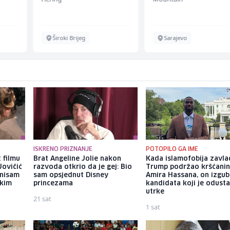
Široki Brijeg
Sarajevo
ISKRENO PRIZNANJE
POTOPILO GA IME
 filmu
Brat Angeline Jolie nakon
Kada islamofobija zavla
Jovičić
razvoda otkrio da je gej: Bio
Trump podržao kršćani
 nisam
sam opsjednut Disney
Amira Hassana, on izgub
ekim
princezama
kandidata koji je odust
utrke
21 sat
1 sat