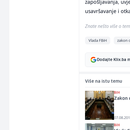
zapošljavanja, uvj
usavršavanje i otk
Znate nešto više o temi 
Vlada FBiH
zakon 
Dodajte Klix.ba 
Više na istu temu
BIH
Zakon 
07.08.201
BIH