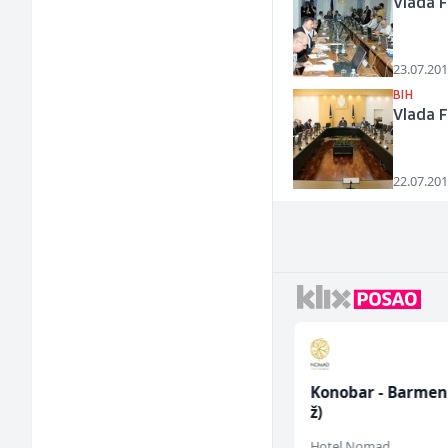
Vlada F
23.07.201
BIH
Vlada F
22.07.201
Radnik u proizvodnji
Konobar - Barmen
(m/ž)
ž)
Conty Plus
Hotel Nomad