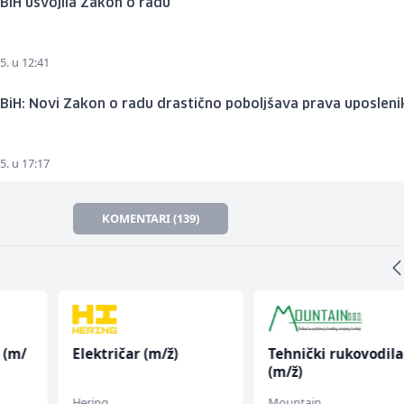
BiH usvojila Zakon o radu
5. u 12:41
BiH: Novi Zakon o radu drastično poboljšava prava uposleni
5. u 17:17
KOMENTARI (139)
 (m/
Električar (m/ž)
Tehnički rukovodila
(m/ž)
Hering
Mountain