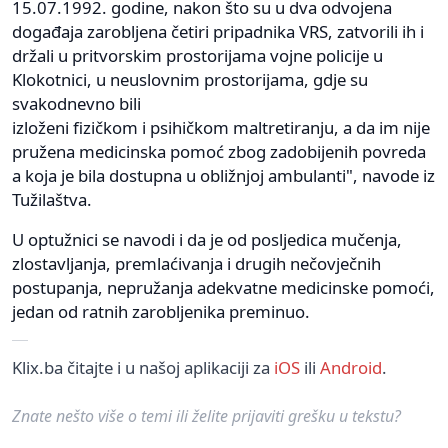
15.07.1992. godine, nakon što su u dva odvojena
događaja zarobljena četiri pripadnika VRS, zatvorili ih i
držali u pritvorskim prostorijama vojne policije u
Klokotnici, u neuslovnim prostorijama, gdje su
svakodnevno bili
izloženi fizičkom i psihičkom maltretiranju, a da im nije
pružena medicinska pomoć zbog zadobijenih povreda
a koja je bila dostupna u obližnjoj ambulanti", navode iz
Tužilaštva.
U optužnici se navodi i da je od posljedica mučenja,
zlostavljanja, premlaćivanja i drugih nečovječnih
postupanja, nepružanja adekvatne medicinske pomoći,
jedan od ratnih zarobljenika preminuo.
Klix.ba čitajte i u našoj aplikaciji za
iOS
ili
Android
.
Znate nešto više o temi ili želite prijaviti grešku u tekstu?