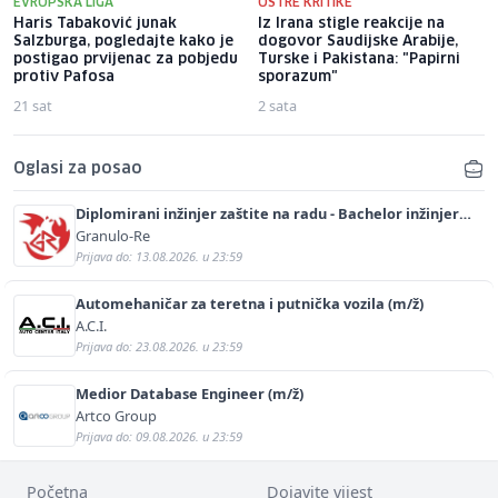
EVROPSKA LIGA
OŠTRE KRITIKE
Haris Tabaković junak
Iz Irana stigle reakcije na
Salzburga, pogledajte kako je
dogovor Saudijske Arabije,
postigao prvijenac za pobjedu
Turske i Pakistana: "Papirni
protiv Pafosa
sporazum"
21 sat
2 sata
Oglasi za posao
Diplomirani inžinjer zaštite na radu - Bachelor inžinjer
sigurnosti i pomoći (m/ž)
Granulo-Re
Prijava do: 13.08.2026. u 23:59
Automehaničar za teretna i putnička vozila (m/ž)
A.C.I.
Prijava do: 23.08.2026. u 23:59
Medior Database Engineer (m/ž)
Artco Group
Prijava do: 09.08.2026. u 23:59
Početna
Dojavite vijest