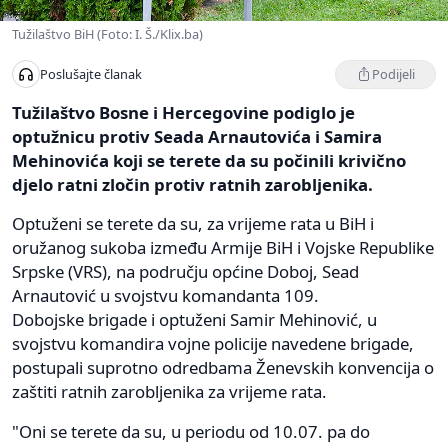
Tužilaštvo BiH (Foto: I. Š./Klix.ba)
Podijeli
Poslušajte članak
Tužilaštvo Bosne i Hercegovine podiglo je
optužnicu protiv Seada Arnautovića i Samira
Mehinovića koji se terete da su počinili krivično
djelo ratni zločin protiv ratnih zarobljenika.
Optuženi se terete da su, za vrijeme rata u BiH i
oružanog sukoba između Armije BiH i Vojske Republike
Srpske (VRS), na području općine Doboj, Sead
Arnautović u svojstvu komandanta 109.
Dobojske brigade i optuženi Samir Mehinović, u
svojstvu komandira vojne policije navedene brigade,
postupali suprotno odredbama Ženevskih konvencija o
zaštiti ratnih zarobljenika za vrijeme rata.
"Oni se terete da su, u periodu od 10.07. pa do