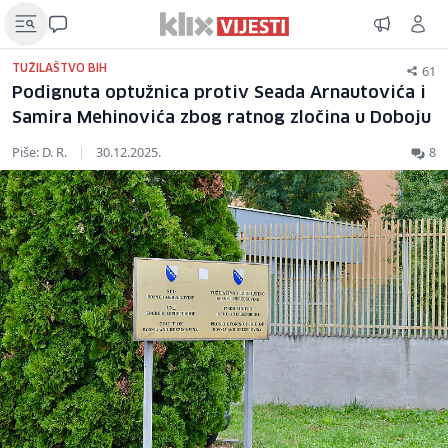
61
TUŽILAŠTVO BIH
Podignuta optužnica protiv Seada Arnautovića i
Samira Mehinovića zbog ratnog zločina u Doboju
Piše: D. R.
|
30.12.2025.
8