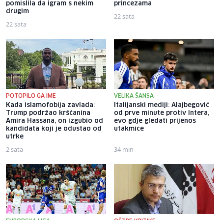
pomislila da igram s nekim
princezama
drugim
22 sata
22 sata
POTOPILO GA IME
VELIKA ŠANSA
Kada islamofobija zavlada:
Italijanski mediji: Alajbegović
Trump podržao kršćanina
od prve minute protiv Intera,
Amira Hassana, on izgubio od
evo gdje gledati prijenos
kandidata koji je odustao od
utakmice
utrke
2 sata
34 min