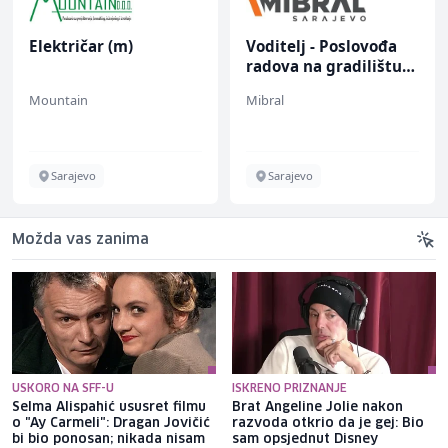
Električar (m)
Voditelj - Poslovođa
radova na gradilištu
(m/ž)
Mountain
Mibral
Sarajevo
Sarajevo
Možda vas zanima
USKORO NA SFF-U
ISKRENO PRIZNANJE
Selma Alispahić ususret filmu
Brat Angeline Jolie nakon
o "Ay Carmeli": Dragan Jovičić
razvoda otkrio da je gej: Bio
bi bio ponosan; nikada nisam
sam opsjednut Disney