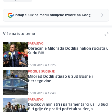
Dodajte Klix.ba među omiljene izvore na Googlu
Više na istu temu
SARAJEVO
Obraćanje Milorada Dodika nakon ročišta u
Sudu BiH
16.10.2023. u 13:26
POČINJE SUĐENJE
Milorad Dodik stigao u Sud Bosne i
Hercegovine
16.10.2023. u 12:48
SARAJEVO
Dodikovi ministri i parlamentarci ušli u Sud
BiH gdje će pratiti početak suđenja