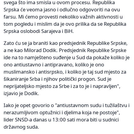
svega što ima smisla u ovom procesu. Republika
Srpska će veoma jasno i odlučno odgovoriti na ovu
farsu. Mi ćemo provesti nekoliko važnih aktivnosti u
tom pogledu i mislim da je ovo prilika da se Republika
Srpska oslobodi Sarajeva i BiH.
Zato ću se ja braniti kao predsjednik Republike Srpske,
a ne kao Milorad Dodik. Predsjednik Republike Srpske
ide na to namješteno suđenje u Sud da pokaže koliko je
ono antiustavno i antipravano, koliko je ono
muslimansko i antisrpsko, i koliko je taj sud mjesto za
šikaniranje Srba i njihov politički progon. Sud je
neprijateljsko mjesto za Srbe i za to je i napravljen",
izjavio je Dodik.
Iako je opet govorio o "antiustavnom sudu i tužilaštvu i
nerazumljivom optužnici i djelima koja ne postoje",
lider SNSD-a danas u 13:00 sati mora biti u sudnici
državnog suda.