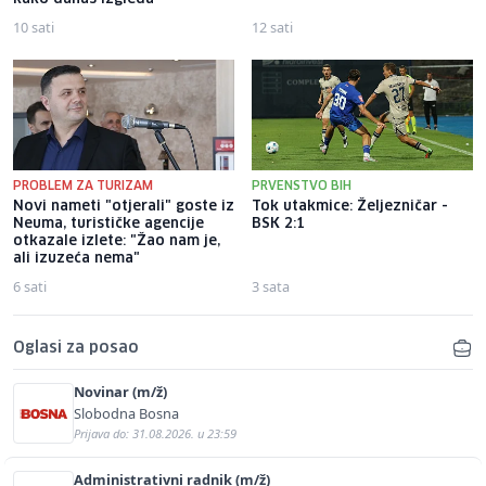
10 sati
12 sati
PROBLEM ZA TURIZAM
PRVENSTVO BIH
Novi nameti "otjerali" goste iz
Tok utakmice: Željezničar -
Neuma, turističke agencije
BSK 2:1
otkazale izlete: "Žao nam je,
ali izuzeća nema"
6 sati
3 sata
Oglasi za posao
Novinar (m/ž)
Slobodna Bosna
Prijava do: 31.08.2026. u 23:59
Administrativni radnik (m/ž)