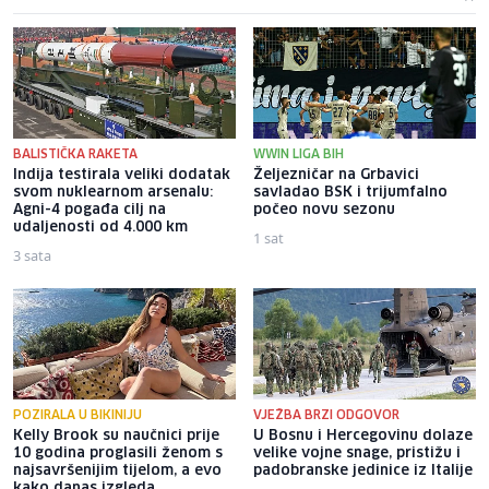
BALISTIČKA RAKETA
WWIN LIGA BIH
Indija testirala veliki dodatak
Željezničar na Grbavici
svom nuklearnom arsenalu:
savladao BSK i trijumfalno
Agni-4 pogađa cilj na
počeo novu sezonu
udaljenosti od 4.000 km
1 sat
3 sata
POZIRALA U BIKINIJU
VJEŽBA BRZI ODGOVOR
Kelly Brook su naučnici prije
U Bosnu i Hercegovinu dolaze
10 godina proglasili ženom s
velike vojne snage, pristižu i
najsavršenijim tijelom, a evo
padobranske jedinice iz Italije
kako danas izgleda