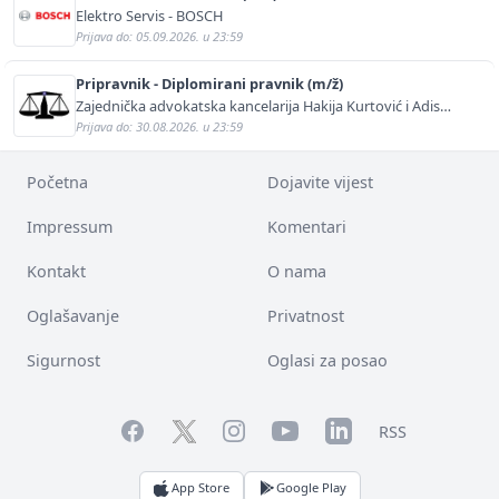
Elektro Servis - BOSCH
Prijava do: 05.09.2026. u 23:59
Pripravnik - Diplomirani pravnik (m/ž)
Zajednička advokatska kancelarija Hakija Kurtović i Adis
Kurtović
Prijava do: 30.08.2026. u 23:59
Početna
Dojavite vijest
Impressum
Komentari
Kontakt
O nama
Oglašavanje
Privatnost
Sigurnost
Oglasi za posao
Facebook
YouTube
LinkedIn
Twitter
Instagram
RSS
App Store
Google Play