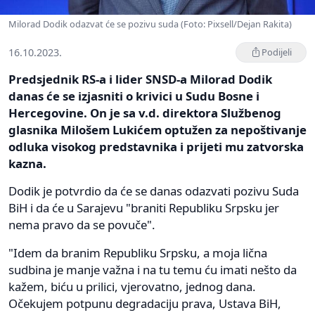
Milorad Dodik odazvat će se pozivu suda (Foto: Pixsell/Dejan Rakita)
16.10.2023.
Podijeli
Predsjednik RS-a i lider SNSD-a Milorad Dodik
danas će se izjasniti o krivici u Sudu Bosne i
Hercegovine. On je sa v.d. direktora Službenog
glasnika Milošem Lukićem optužen za nepoštivanje
odluka visokog predstavnika i prijeti mu zatvorska
kazna.
Dodik je potvrdio da će se danas odazvati pozivu Suda
BiH i da će u Sarajevu "braniti Republiku Srpsku jer
nema pravo da se povuče".
"Idem da branim Republiku Srpsku, a moja lična
sudbina je manje važna i na tu temu ću imati nešto da
kažem, biću u prilici, vjerovatno, jednog dana.
Očekujem potpunu degradaciju prava, Ustava BiH,