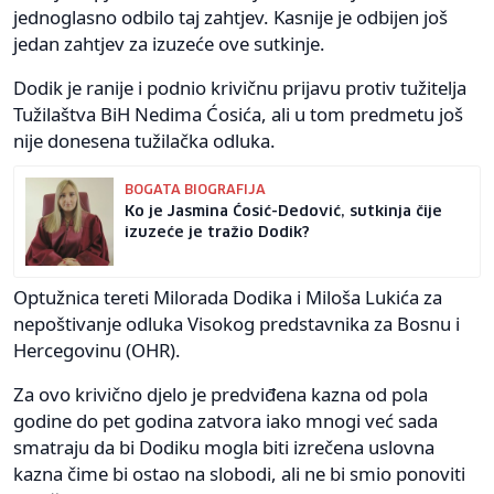
jednoglasno odbilo taj zahtjev. Kasnije je odbijen još
jedan zahtjev za izuzeće ove sutkinje.
Dodik je ranije i podnio krivičnu prijavu protiv tužitelja
Tužilaštva BiH Nedima Ćosića, ali u tom predmetu još
nije donesena tužilačka odluka.
BOGATA BIOGRAFIJA
Ko je Jasmina Ćosić-Dedović, sutkinja čije
izuzeće je tražio Dodik?
Optužnica tereti Milorada Dodika i Miloša Lukića za
nepoštivanje odluka Visokog predstavnika za Bosnu i
Hercegovinu (OHR).
Za ovo krivično djelo je predviđena kazna od pola
godine do pet godina zatvora iako mnogi već sada
smatraju da bi Dodiku mogla biti izrečena uslovna
kazna čime bi ostao na slobodi, ali ne bi smio ponoviti