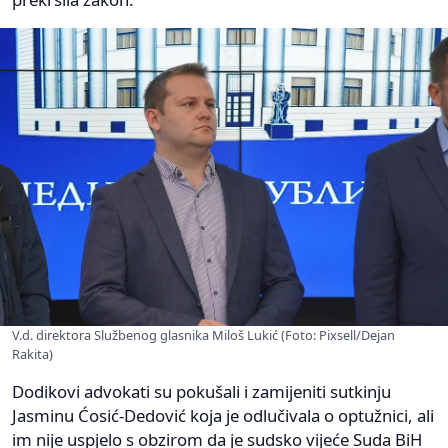
V.d. direktora Službenog glasnika Miloš Lukić (Foto: Pixsell/Dejan
Rakita)
Dodikovi advokati su pokušali i zamijeniti sutkinju
Jasminu Ćosić-Dedović koja je odlučivala o optužnici, ali
im nije uspjelo s obzirom da je sudsko vijeće Suda BiH