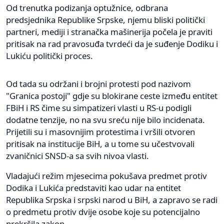
Od trenutka podizanja optužnice, odbrana
predsjednika Republike Srpske, njemu bliski politički
partneri, mediji i stranačka mašinerija počela je praviti
pritisak na rad pravosuđa tvrdeći da je suđenje Dodiku i
Lukiću politički proces.
Od tada su održani i brojni protesti pod nazivom
"Granica postoji" gdje su blokirane ceste između entitet
FBiH i RS čime su simpatizeri vlasti u RS-u podigli
dodatne tenzije, no na svu sreću nije bilo incidenata.
Prijetili su i masovnijim protestima i vršili otvoren
pritisak na institucije BiH, a u tome su učestvovali
zvaničnici SNSD-a sa svih nivoa vlasti.
Vladajući režim mjesecima pokušava predmet protiv
Dodika i Lukića predstaviti kao udar na entitet
Republika Srpska i srpski narod u BiH, a zapravo se radi
o predmetu protiv dvije osobe koje su potencijalno
prekršila zakon.