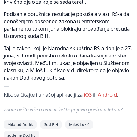
krivično djelo za koje se sada tereti.
Podizanje optužnice rezultat je pokušaja vlasti RS-a da
donošenjem posebnog zakona u entitetskom
parlamentu tokom juna blokiraju provođenje presuda
Ustavnog suda BiH.
Taj je zakon, koji je Narodna skupština RS-a donijela 27.
juna, Schmidt poništio nekoliko dana kasnije koristeći
svoje ovlasti. Međutim, ukaz je objavljen u Službenom
glasniku, a Miloš Lukić kao v.d. direktora ga je objavio
nakon Dodikovog potpisa.
Klix.ba čitajte i u našoj aplikaciji za
iOS
ili
Android
.
Znate nešto više o temi ili želite prijaviti grešku u tekstu?
Milorad Dodik
Sud BiH
Miloš Lukić
suđenje Dodiku