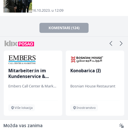
16.10.2023. u 12:09
KOMENTARI (124)
Mitarbeiter:in im
Konobarica (ž)
E
Kundenservice &
t
Support (m/w/d)
(
Embers Call Center & Marketing
Bosnian House Restaurant
A
Više lokacija
Inostranstvo
Možda vas zanima