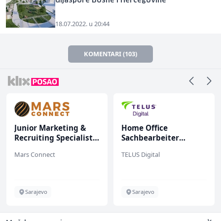
dijaspore Bosne i Hercegovine
18.07.2022. u 20:44
KOMENTARI (103)
Junior Marketing &
Home Office
Recruiting Specialist
Sachbearbeiter
(m/ž)
(m/w/d) für einen
Mars Connect
TELUS Digital
bekannten deutschen
Energieversorger
Sarajevo
Sarajevo