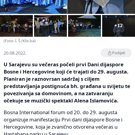
+12
(Foto: I. Š./Klix.ba)
20.08.2022.
Podijeli
U Sarajevu su večeras počeli prvi Dani dijaspore
Bosne i Hercegovine koji će trajati do 29. augusta.
Planiran je raznovrsan sadržaj s ciljem
predstavljanja postignuća bh. građana u svijetu te
povezivanja sa domovinom, a na zatvaranju
očekuje se muzički spektakl Alena Islamovića.
Bosna International forum od 20. do 29. augusta
organizuje manifestaciju Prvi dani dijaspore Bosne i
Hercegovine, koja je zvanično otvorena večeras u
Hastahana parku u Sarajevu.