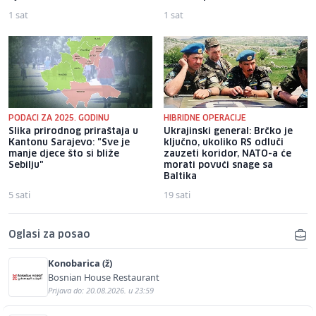
1 sat
1 sat
PODACI ZA 2025. GODINU
HIBRIDNE OPERACIJE
Slika prirodnog priraštaja u
Ukrajinski general: Brčko je
Kantonu Sarajevo: "Sve je
ključno, ukoliko RS odluči
manje djece što si bliže
zauzeti koridor, NATO-a će
Sebilju"
morati povući snage sa
Baltika
5 sati
19 sati
Oglasi za posao
Konobarica (ž)
Bosnian House Restaurant
Prijava do: 20.08.2026. u 23:59