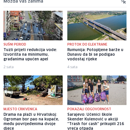
Možda vas zanima
SUŠNI PERIOD
PROTOK DO ELEKTRANE
Tuzli prijeti redukcija vode:
Rumunija: Potopljene barže u
Izvorišta na minimumu,
Dunavu da bi se podigao
građanima upućen apel
vodostaj rijeke
2 sata
4 sata
MJESTO CRIKVENICA
POKAZALI ODGOVORNOST
Drama na plaži u Hrvatskoj:
Sarajevo: Učenici škole
Ogroman bor pao na kupače,
Skender Kulenović u akciji
među povrijeđenima dvoje
"Trash for cash" prikupili 216
djece
vreća otpada