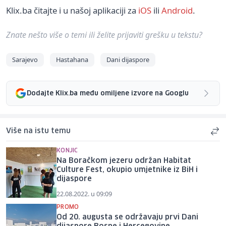
Klix.ba čitajte i u našoj aplikaciji za
iOS
ili
Android
.
Znate nešto više o temi ili želite prijaviti grešku u tekstu?
Sarajevo
Hastahana
Dani dijaspore
Dodajte Klix.ba među omiljene izvore na Googlu
Više na istu temu
KONJIC
Na Boračkom jezeru održan Habitat
Culture Fest, okupio umjetnike iz BiH i
dijaspore
22.08.2022. u 09:09
PROMO
Od 20. augusta se održavaju prvi Dani