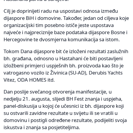
Cilj je doprinijeti radu na uspostavi odnosa između
dijaspore BiH i domovine. Također, jedan od ciljeva koje
organizacijski tim posebno ističe jeste uspostava
najveće i najpreciznije baze podataka dijaspore Bosne i
Hercegovine te dvosmjerna komunikacija sa istom.
Tokom Dana dijaspore bit će izloženi rezultati zaslužnih
bh. građana, odnosno u Hastahani će biti postavljeni
izložbeni primjerci uspješnih bh. proizvoda kao što je
vatrogasno vozilo iz Živinica (SU-AD), Derubis Yachts
Vitez, ODA HOMES itd.
Dan poslije svečanog otvorenja manifestacije, u
nedjelju 21. augusta, slijedi BH Fest znanja i uspjeha,
panel-diskusija u kojoj će učesnici iz bh. dijaspore koji
su ostvarili zavidne rezultate u svijetu ili se vratili u
domovinu i postigli određene rezultate, podijeliti svoja
iskustva i znanja sa posjetiteljima.