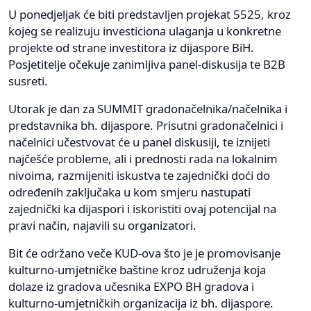
U ponedjeljak će biti predstavljen projekat 5525, kroz
kojeg se realizuju investiciona ulaganja u konkretne
projekte od strane investitora iz dijaspore BiH.
Posjetitelje očekuje zanimljiva panel-diskusija te B2B
susreti.
Utorak je dan za SUMMIT gradonačelnika/načelnika i
predstavnika bh. dijaspore. Prisutni gradonačelnici i
načelnici učestvovat će u panel diskusiji, te iznijeti
najčešće probleme, ali i prednosti rada na lokalnim
nivoima, razmijeniti iskustva te zajednički doći do
određenih zaključaka u kom smjeru nastupati
zajednički ka dijaspori i iskoristiti ovaj potencijal na
pravi način, najavili su organizatori.
Bit će održano veče KUD-ova što je je promovisanje
kulturno-umjetničke baštine kroz udruženja koja
dolaze iz gradova učesnika EXPO BH gradova i
kulturno-umjetničkih organizacija iz bh. dijaspore.