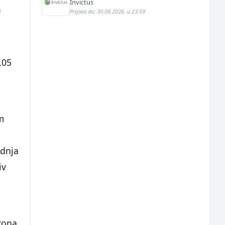
Invictus
a
Prijava do: 30.08.2026. u 23:59
,05
m
adnja
iv
tona