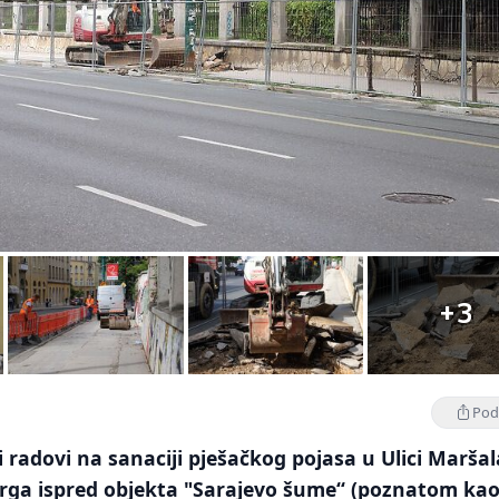
+3
Podi
 radovi na sanaciji pješačkog pojasa u Ulici Maršal
 trga ispred objekta "Sarajevo šume“ (poznatom ka