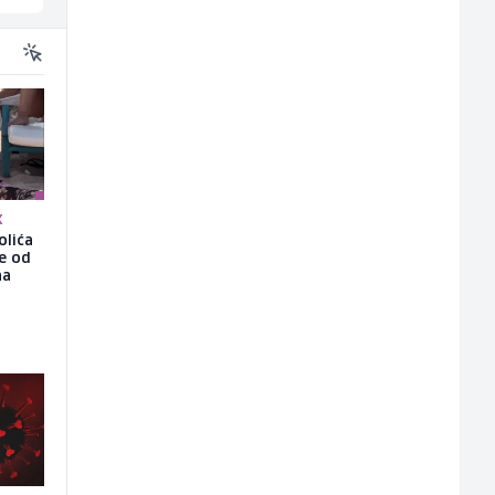
K
olića
še od
na