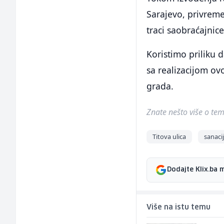
Sarajevo, privreme
traci saobraćajnic
Koristimo priliku 
sa realizacijom ov
grada.
Znate nešto više o temi 
Titova ulica
sanaci
Dodajte Klix.ba 
Više na istu temu