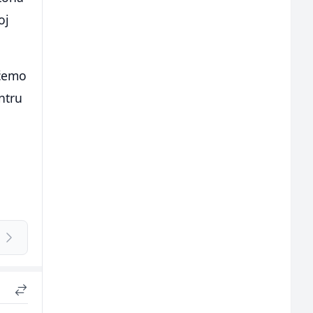
oj
 ćemo
ntru