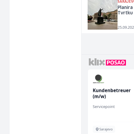
SARAJEV
Planira
Tvrtku
25.09.202
Tehnički rukovodilac
Kundenbetreuer
(m/ž)
(m/w)
urant
Mountain
Servicepoint
Sarajevo
Sarajevo