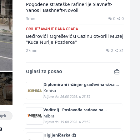
Pogođene strateške rafinerije Slavneft-
Yanos i Bashneft-Novoil
3min
0
0
OBILJEŽAVANJE DANA GRADA
Bećirović i Ogrešević u Cazinu otvorili Muzej
"Kuća Nurije Pozderca"
27min
2
31
Oglasi za posao
Diplomirani inžinjer građevinarstva -
saobraćajni smjer (m/ž)
Kohisa
Prijava do: 26.08.2026. u 23:59
Voditelj - Poslovođa radova na
gradilištu (m/ž)
jeli
Mibral
Prijava do: 19.08.2026. u 23:59
a
Higijeničarka (ž)
o