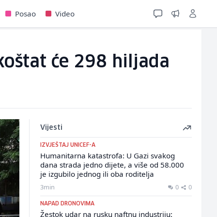
Posao
Video
koštat će 298 hiljada
Vijesti
IZVJEŠTAJ UNICEF-A
Humanitarna katastrofa: U Gazi svakog
dana strada jedno dijete, a više od 58.000
je izgubilo jednog ili oba roditelja
3min
0
0
NAPAD DRONOVIMA
Žestok udar na rusku naftnu industriju: