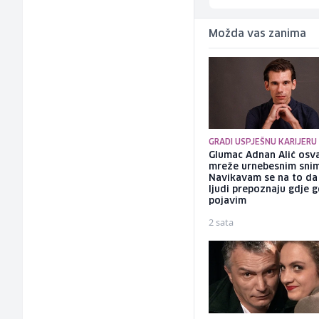
Možda vas zanima
GRADI USPJEŠNU KARIJERU
Glumac Adnan Alić osv
mreže urnebesnim sni
Navikavam se na to d
ljudi prepoznaju gdje 
pojavim
2 sata