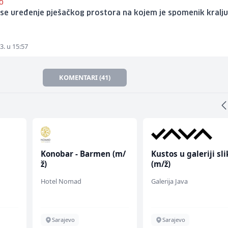
O
 se uređenje pješačkog prostora na kojem je spomenik kralj
3. u 15:57
KOMENTARI (41)
Konobar - Barmen (m/
Kustos u galeriji sl
ž)
(m/ž)
Hotel Nomad
Galerija Java
Sarajevo
Sarajevo