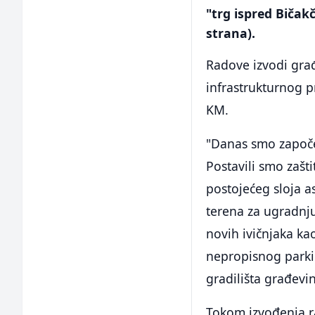
"trg ispred Bičak
strana).
Radove izvodi građ
infrastrukturnog p
KM.
"Danas smo započe
Postavili smo zašt
postojećeg sloja a
terena za ugradnju
novih ivičnjaka ka
nepropisnog parkir
gradilišta građevi
Tokom izvođenja r