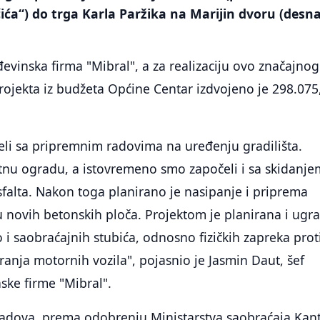
čića“) do trga Karla Paržika na Marijin dvoru (desn
evinska firma "Mibral", a za realizaciju ovo značajnog
rojekta iz budžeta Općine Centar izdvojeno je 298.075
li sa pripremnim radovima na uređenju gradilišta.
itnu ogradu, a istovremeno smo započeli i sa skidanje
sfalta. Nakon toga planirano je nasipanje i priprema
 novih betonskih ploča. Projektom je planirana i ugr
o i saobraćajnih stubića, odnosno fizičkih zapreka prot
anja motornih vozila", pojasnio je Jasmin Daut, šef
nske firme "Mibral".
adova, prema odobrenju Ministarstva saobraćaja Kan