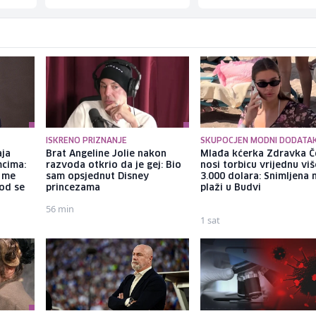
ISKRENO PRIZNANJE
SKUPOCJEN MODNI DODATA
aja
Brat Angeline Jolie nakon
Mlađa kćerka Zdravka Č
mcima:
razvoda otkrio da je gej: Bio
nosi torbicu vrijednu vi
a me
sam opsjednut Disney
3.000 dolara: Snimljena 
god se
princezama
plaži u Budvi
56 min
1 sat