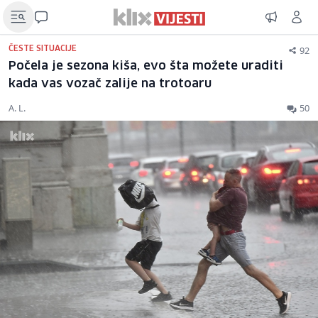
92
ČESTE SITUACIJE
Počela je sezona kiša, evo šta možete uraditi
kada vas vozač zalije na trotoaru
A. L.
50