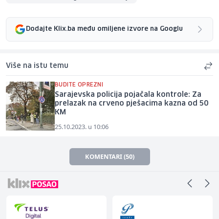
Dodajte Klix.ba među omiljene izvore na Googlu
Više na istu temu
BUDITE OPREZNI
Sarajevska policija pojačala kontrole: Za
prelazak na crveno pješacima kazna od 50
KM
25.10.2023. u 10:06
KOMENTARI (50)