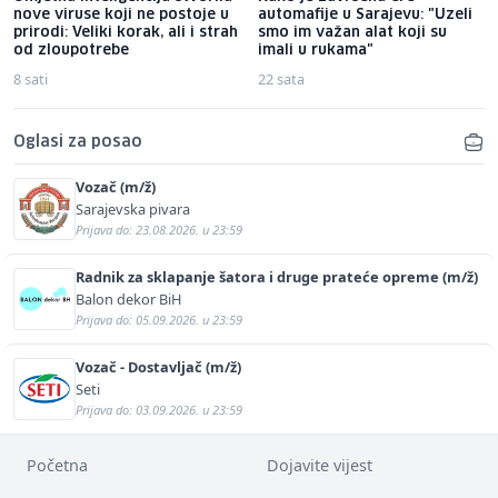
nove viruse koji ne postoje u
automafije u Sarajevu: "Uzeli
prirodi: Veliki korak, ali i strah
smo im važan alat koji su
od zloupotrebe
imali u rukama"
8 sati
22 sata
Oglasi za posao
Vozač (m/ž)
Sarajevska pivara
Prijava do: 23.08.2026. u 23:59
Radnik za sklapanje šatora i druge prateće opreme (m/ž)
Balon dekor BiH
Prijava do: 05.09.2026. u 23:59
Vozač - Dostavljač (m/ž)
Seti
Prijava do: 03.09.2026. u 23:59
Početna
Dojavite vijest