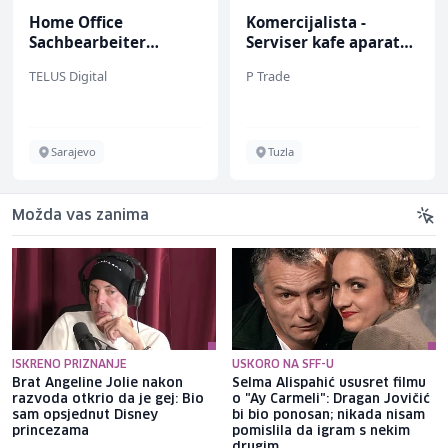
Home Office
Komercijalista -
Sachbearbeiter
Serviser kafe aparata
(m/w/d) für einen
(m/ž)
TELUS Digital
P Trade
bekannten deutschen
Energieversorger
Sarajevo
Tuzla
Možda vas zanima
ISKRENO PRIZNANJE
USKORO NA SFF-U
Brat Angeline Jolie nakon
Selma Alispahić ususret filmu
razvoda otkrio da je gej: Bio
o "Ay Carmeli": Dragan Jovičić
sam opsjednut Disney
bi bio ponosan; nikada nisam
princezama
pomislila da igram s nekim
drugim