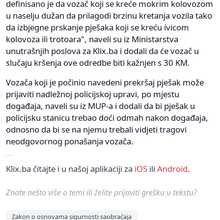
definisano je da vozač koji se kreće mokrim kolovozom
u naselju dužan da prilagodi brzinu kretanja vozila tako
da izbjegne prskanje pješaka koji se kreću ivicom
kolovoza ili trotoara", naveli su iz Ministarstva
unutrašnjih poslova za Klix.ba i dodali da će vozač u
slučaju kršenja ove odredbe biti kažnjen s 30 KM.
Vozača koji je počinio navedeni prekršaj pješak može
prijaviti nadležnoj policijskoj upravi, po mjestu
događaja, naveli su iz MUP-a i dodali da bi pješak u
policijsku stanicu trebao doći odmah nakon događaja,
odnosno da bi se na njemu trebali vidjeti tragovi
neodgovornog ponašanja vozača.
Klix.ba čitajte i u našoj aplikaciji za
iOS
ili
Android
.
Znate nešto više o temi ili želite prijaviti grešku u tekstu?
Zakon o osnovama sigurnosti saobraćaja