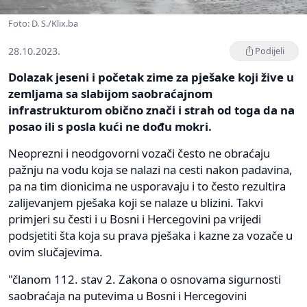
Foto: D. S./Klix.ba
28.10.2023.
Podijeli
Dolazak jeseni i početak zime za pješake koji žive u
zemljama sa slabijom saobraćajnom
infrastrukturom obično znači i strah od toga da na
posao ili s posla kući ne dođu mokri.
Neoprezni i neodgovorni vozači često ne obraćaju
pažnju na vodu koja se nalazi na cesti nakon padavina,
pa na tim dionicima ne usporavaju i to često rezultira
zalijevanjem pješaka koji se nalaze u blizini. Takvi
primjeri su česti i u Bosni i Hercegovini pa vrijedi
podsjetiti šta koja su prava pješaka i kazne za vozače u
ovim slučajevima.
"članom 112. stav 2. Zakona o osnovama sigurnosti
saobraćaja na putevima u Bosni i Hercegovini