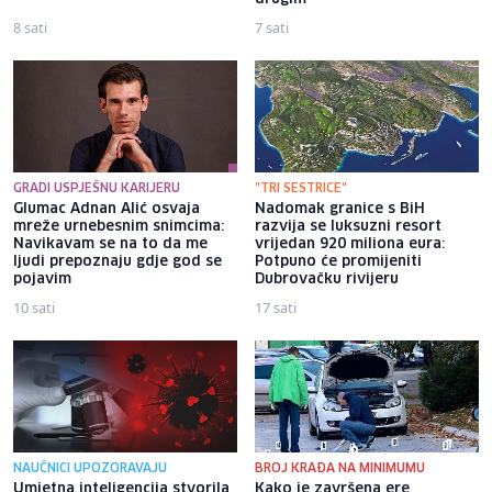
8 sati
7 sati
GRADI USPJEŠNU KARIJERU
"TRI SESTRICE"
Glumac Adnan Alić osvaja
Nadomak granice s BiH
mreže urnebesnim snimcima:
razvija se luksuzni resort
Navikavam se na to da me
vrijedan 920 miliona eura:
ljudi prepoznaju gdje god se
Potpuno će promijeniti
pojavim
Dubrovačku rivijeru
10 sati
17 sati
NAUČNICI UPOZORAVAJU
BROJ KRAĐA NA MINIMUMU
Umjetna inteligencija stvorila
Kako je završena ere