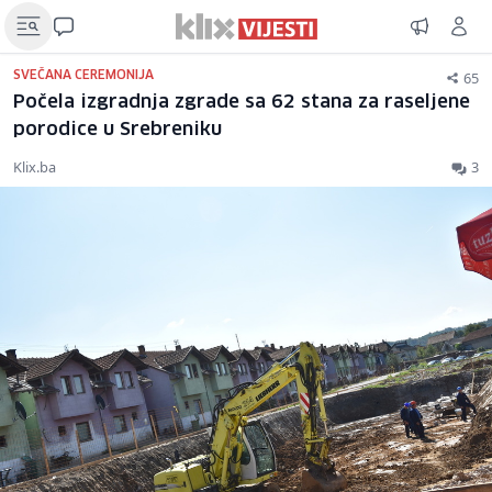
65
SVEČANA CEREMONIJA
Počela izgradnja zgrade sa 62 stana za raseljene
porodice u Srebreniku
Klix.ba
3