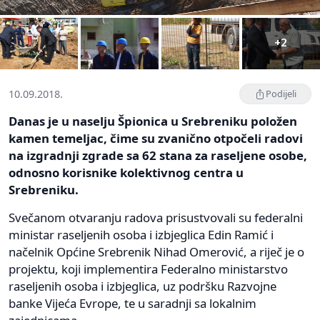
+2
10.09.2018.
Podijeli
Danas je u naselju Špionica u Srebreniku položen
kamen temeljac, čime su zvanično otpočeli radovi
na izgradnji zgrade sa 62 stana za raseljene osobe,
odnosno korisnike kolektivnog centra u
Srebreniku.
Svečanom otvaranju radova prisustvovali su federalni
ministar raseljenih osoba i izbjeglica Edin Ramić i
načelnik Općine Srebrenik Nihad Omerović, a riječ je o
projektu, koji implementira Federalno ministarstvo
raseljenih osoba i izbjeglica, uz podršku Razvojne
banke Vijeća Evrope, te u saradnji sa lokalnim