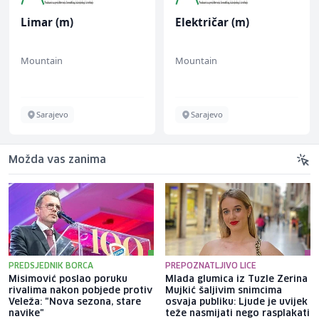
Limar (m)
Električar (m)
Mountain
Mountain
Sarajevo
Sarajevo
Možda vas zanima
PREDSJEDNIK BORCA
PREPOZNATLJIVO LICE
Misimović poslao poruku
Mlada glumica iz Tuzle Zerina
rivalima nakon pobjede protiv
Mujkić šaljivim snimcima
Veleža: "Nova sezona, stare
osvaja publiku: Ljude je uvijek
navike"
teže nasmijati nego rasplakati