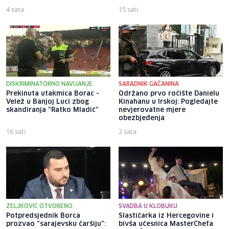
4 sata
15 sati
DISKRIMINATORNO NAVIJANJE
SARADNIK GAČANINA
Prekinuta utakmica Borac -
Održano prvo ročište Danielu
Velež u Banjoj Luci zbog
Kinahanu u Irskoj: Pogledajte
skandiranja "Ratko Mladić"
nevjerovatne mjere
obezbjeđenja
16 sati
2 sata
ZELJKOVIĆ OTVORENO
SVADBA U KLOBUKU
Potpredsjednik Borca
Slastičarka iz Hercegovine i
prozvao "sarajevsku čaršiju":
bivša učesnica MasterChefa