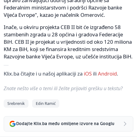
upravo zahvaljujući dobroj saradnji općine sa
Federalnim ministarstvom i podršci Razvoje banke
Vijeća Evrope", kazao je načelnik Omerović.
Inače, u okviru projekta CEB II bit će izgrađeno 58
stambenih zgrada u 28 općina i gradova Federacije
BiH. CEB II je projekat u vrijednosti od oko 120 miliona
KM za BiH, koji se finansira kreditnim sredstvima
Razvojne banke Vijeća Evrope, uz učešće institucija BiH.
Klix.ba čitajte i u našoj aplikaciji za
iOS
ili
Android
.
Znate nešto više o temi ili želite prijaviti grešku u tekstu?
Srebrenik
Edin Ramić
Dodajte Klix.ba među omiljene izvore na Googlu