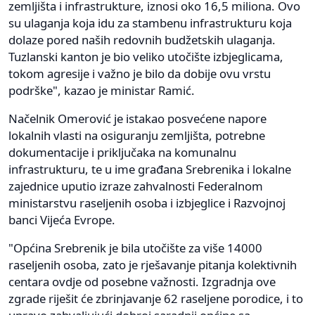
zemljišta i infrastrukture, iznosi oko 16,5 miliona. Ovo
su ulaganja koja idu za stambenu infrastrukturu koja
dolaze pored naših redovnih budžetskih ulaganja.
Tuzlanski kanton je bio veliko utočište izbjeglicama,
tokom agresije i važno je bilo da dobije ovu vrstu
podrške", kazao je ministar Ramić.
Načelnik Omerović je istakao posvećene napore
lokalnih vlasti na osiguranju zemljišta, potrebne
dokumentacije i priključaka na komunalnu
infrastrukturu, te u ime građana Srebrenika i lokalne
zajednice uputio izraze zahvalnosti Federalnom
ministarstvu raseljenih osoba i izbjeglice i Razvojnoj
banci Vijeća Evrope.
"Općina Srebrenik je bila utočište za više 14000
raseljenih osoba, zato je rješavanje pitanja kolektivnih
centara ovdje od posebne važnosti. Izgradnja ove
zgrade riješit će zbrinjavanje 62 raseljene porodice, i to