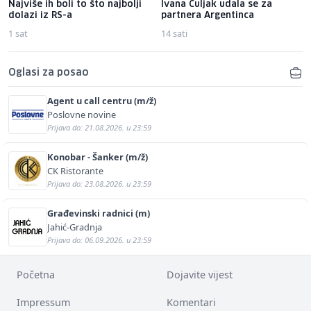
Najviše ih boli to što najbolji
Ivana Čuljak udala se za
dolazi iz RS-a
partnera Argentinca
1 sat
14 sati
Oglasi za posao
Agent u call centru (m/ž)
Poslovne novine
Prijava do: 21.08.2026. u 23:59
Konobar - Šanker (m/ž)
CK Ristorante
Prijava do: 23.08.2026. u 23:59
Građevinski radnici (m)
Jahić-Gradnja
Prijava do: 06.09.2026. u 23:59
Početna
Dojavite vijest
Impressum
Komentari