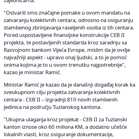
zajednicama.
"Ostvarili smo značajne pomake u ovom mandatu na
zatvaranju kolektivnih centara, odnosno na osiguranju
stambenog zbrinjavanja raseljenih osoba iz tih centara.
Pored uspostavljene finansijske konstrukcije CEB II
projekta, te postavljenih standarda kroz saradnju sa
Razvojnom bankom Vijeća Evrope, mislim da je ovdje
najvažniji aspekt - upravo onaj ljudski, a to je pomoć
onima kojima je to u ovom trenutku najpotrebnije",
kazao je ministar Ramić.
Ministar Ramić je kazao da je današnji događaj korak ka
sveukupnom cilju projekta zatvaranja kolektivnih
centara - CEB II – izgradnji 810 novih stambenih
jedinica na području Tuzlanskog kantona.
"Ukupna ulaganja kroz projekat - CEB II za Tuzlanski
kanton iznose oko 60 miliona KM, a dodatno učešće
lokalnih vlasti, kroz osiguranje dokumentacije,