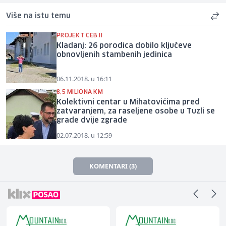
Više na istu temu
PROJEKT CEB II
Kladanj: 26 porodica dobilo ključeve
obnovljenih stambenih jedinica
06.11.2018. u 16:11
8,5 MILIONA KM
Kolektivni centar u Mihatovićima pred
zatvaranjem, za raseljene osobe u Tuzli se
grade dvije zgrade
02.07.2018. u 12:59
KOMENTARI (3)