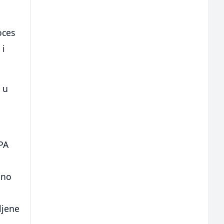
oces
 i
 u
PA
dno
ljene