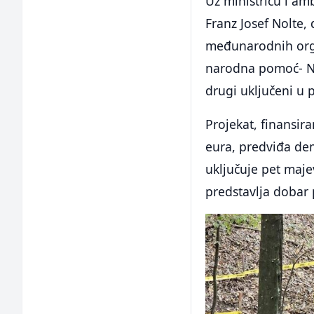
Uz ministricu i am
Franz Josef Nolte,
međunarodnih orga
narodna pomoć- NP
drugi uključeni u 
Projekat, finansi
eura, predviđa de
uključuje pet majev
predstavlja dobar