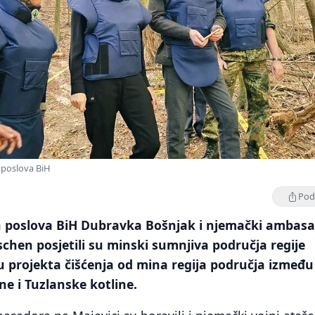
h poslova BiH
Podi
nih poslova BiH Dubravka Bošnjak i njemački ambas
chen posjetili su minski sumnjiva područja regije
u projekta čišćenja od mina regija područja između
ne i Tuzlanske kotline.