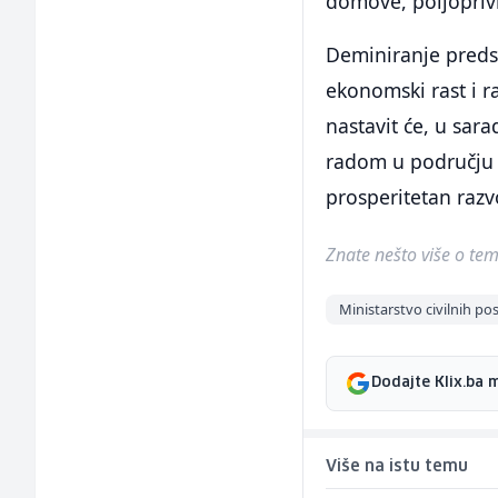
domove, poljoprivr
Deminiranje predst
ekonomski rast i ra
nastavit će, u sar
radom u području 
prosperitetan razv
Znate nešto više o temi 
Ministarstvo civilnih po
Dodajte Klix.ba 
Više na istu temu