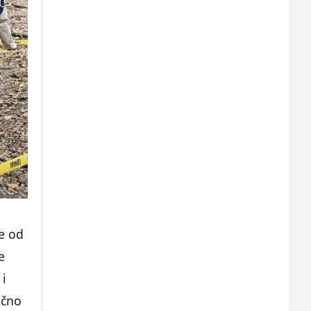
je od
e
 i
ično