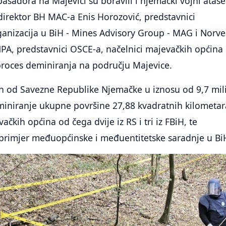
basadora na Majevici su boravili i njemački vojni ataše
 direktor BH MAC-a Enis Horozović, predstavnici
nizacija u BiH - Mines Advisory Group - MAG i Norve
A, predstavnici OSCE-a, načelnici majevačkih općina 
proces deminiranja na području Majevice.
ran od Savezne Republike Njemačke u iznosu od 9,7 mil
miniranje ukupne površine 27,88 kvadratnih kilometar
ačkih općina od čega dvije iz RS i tri iz FBiH, te
 primjer međuopćinske i međuentitetske saradnje u Bi