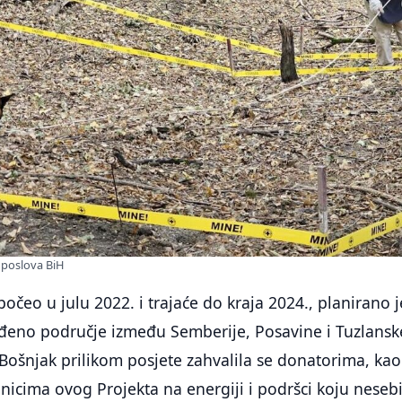
h poslova BiH
počeo u julu 2022. i trajaće do kraja 2024., planirano 
eno područje između Semberije, Posavine i Tuzlansk
a Bošnjak prilikom posjete zahvalila se donatorima, kao
nicima ovog Projekta na energiji i podršci koju neseb