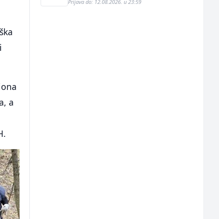
Prijava do: 12.08.2026. u 23:59
ška
i
iona
a, a
H.