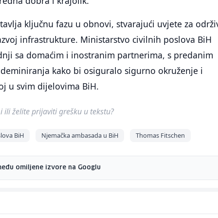
edna dobra i krajolik.
avlja ključnu fazu u obnovi, stvarajući uvjete za održi
zvoj infrastrukture. Ministarstvo civilnih poslova BiH
adnji sa domaćim i inostranim partnerima, s predanim
deminiranja kako bi osiguralo sigurno okruženje i
oj u svim dijelovima BiH.
ili želite prijaviti grešku u tekstu?
slova BiH
Njemačka ambasada u BiH
Thomas Fitschen
među omiljene izvore na Googlu