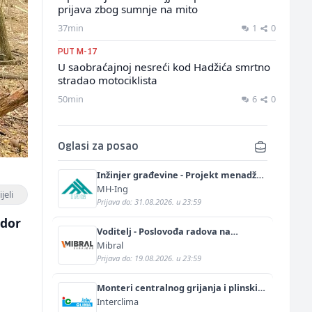
prijava zbog sumnje na mito
37min
1
0
PUT M-17
U saobraćajnoj nesreći kod Hadžića smrtno
stradao motociklista
50min
6
0
Oglasi za posao
Inžinjer građevine - Projekt menadžer
(m/ž)
MH-Ing
jeli
Prijava do: 31.08.2026. u 23:59
ador
Voditelj - Poslovođa radova na
gradilištu (m/ž)
Mibral
Prijava do: 19.08.2026. u 23:59
Monteri centralnog grijanja i plinskih
instalacija (m)
Interclima