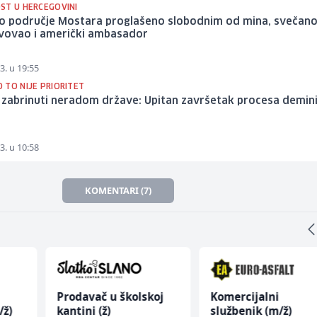
ST U HERCEGOVINI
o područje Mostara proglašeno slobodnim od mina, svečano
tvovao i američki ambasador
3. u 19:55
 TO NIJE PRIORITET
 zabrinuti neradom države: Upitan završetak procesa demin
3. u 10:58
KOMENTARI (7)
Prodavač u školskoj
Komercijalni
/ž)
kantini (ž)
službenik (m/ž)