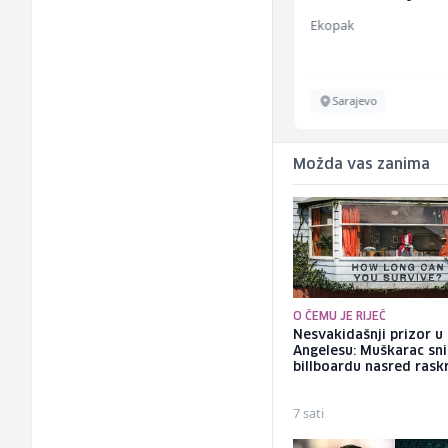
Mountain
Ekopak
Sarajevo
Sarajevo
Možda vas zanima
O ČEMU JE RIJEČ
Nesvakidašnji prizor u
Angelesu: Muškarac sni
billboardu nasred rask
7 sati