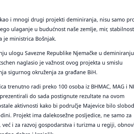
 kao i mnogi drugi projekti deminiranja, nisu samo pr
ego ulaganje u budućnost naše zemlje, mir, stabilnost
la je ministrica Bošnjak.
šnju ulogu Savezne Republike Njemačke u deminiranju
schen naglasio je važnost ovog projekta u smislu
nja sigurnog okruženja za građane BiH.
ica trenutno radi preko 100 osoba iz BHMAC, MAG i N
 prezentirali do sada postignute rezultate na ovom
ostale aktivnosti kako bi područje Majevice bilo slobo
dini. Projekt ima dalekosežne posljedice, ne samo za
 već i za razvoj gospodarstva i turizma u regiji, obnov