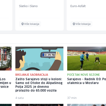
Slatko i Slano
Euro-Asfalt
Više lokacija
Više lokacija
BROJANJE SAOBRAĆAJA
POČETAK NOVE SEZONE
 Los
Zašto Sarajevo stoji u koloni:
Sarajevo - Radnik 0:0: P
mljen u
Samo od Otoke do Alipašinog
utakmica u Mostaru
rsnice
Polja 2025. je dnevno
prolazilo do 65.000 vozila
4 sata
37 min