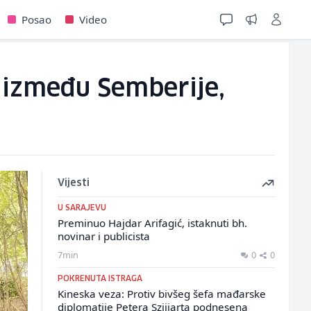
Posao
Video
 između Semberije,
Vijesti
U SARAJEVU
Preminuo Hajdar Arifagić, istaknuti bh.
novinar i publicista
7min
0
0
POKRENUTA ISTRAGA
Kineska veza: Protiv bivšeg šefa mađarske
diplomatije Petera Szijjarta podnesena