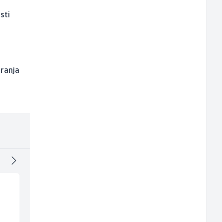
sti
iranja
Kuhar za pripremu
Mitarbeiter:in im
brze hrane i
Kundenservice &