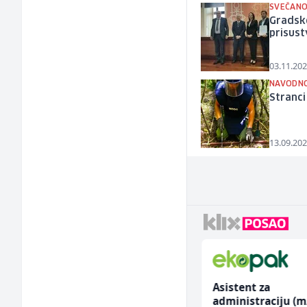
SVEČANO
Gradsk
prisus
03.11.202
NAVODNO
Stranci
13.09.202
NK pomoćni radnik
Asistent za
(m)
administraciju (m