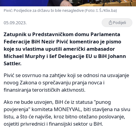
Pivić: Posljedice za državu bi bile nesagledive (Foto: I. Š./Klix.ba)
05.09.2023.
Podijeli
Zatupnik u Predstavničkom domu Parlamenta
Federacije BiH Nezir Pivić komentirao je pismo
koje su vlastima uputili američki ambasador
Michael Murphy i šef Delegacije EU u BiH Johann
Sattler.
Pivić se osvrnuo na zahtjev koji se odnosi na usvajanje
novog Zakona o sprečavanju pranja novca i
finansiranja terorističkih aktivnosti.
Ako ne bude usvojen, BiH će iz statusa "punog
povjerenja" komiteta MONEYVAL, biti stavljena na sivu
listu, a što će najviše, kroz bitno otežano poslovanje,
osjetiti privrednici i finansijski sektor u BiH.