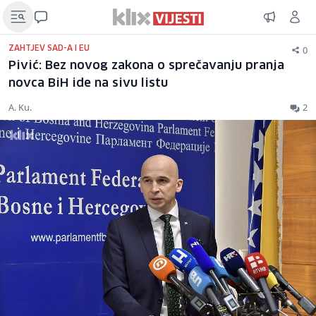
0
ZAHTJEV SAD-A I EU
Pivić: Bez novog zakona o sprečavanju pranja
novca BiH ide na sivu listu
A. Ku.
2