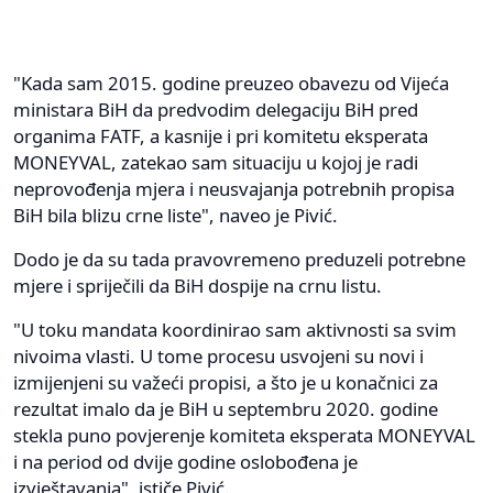
"Kada sam 2015. godine preuzeo obavezu od Vijeća
ministara BiH da predvodim delegaciju BiH pred
organima FATF, a kasnije i pri komitetu eksperata
MONEYVAL, zatekao sam situaciju u kojoj je radi
neprovođenja mjera i neusvajanja potrebnih propisa
BiH bila blizu crne liste", naveo je Pivić.
Dodo je da su tada pravovremeno preduzeli potrebne
mjere i spriječili da BiH dospije na crnu listu.
"U toku mandata koordinirao sam aktivnosti sa svim
nivoima vlasti. U tome procesu usvojeni su novi i
izmijenjeni su važeći propisi, a što je u konačnici za
rezultat imalo da je BiH u septembru 2020. godine
stekla puno povjerenje komiteta eksperata MONEYVAL
i na period od dvije godine oslobođena je
izvještavanja", ističe Pivić.