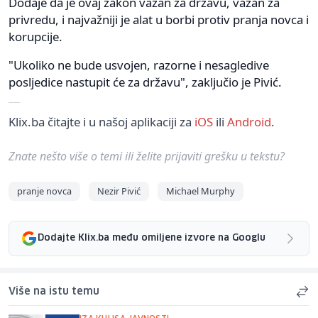
Dodaje da je ovaj zakon važan za državu, važan za
privredu, i najvažniji je alat u borbi protiv pranja novca i
korupcije.
"Ukoliko ne bude usvojen, razorne i nesagledive
posljedice nastupit će za državu", zaključio je Pivić.
Klix.ba čitajte i u našoj aplikaciji za
iOS
ili
Android
.
Znate nešto više o temi ili želite prijaviti grešku u tekstu?
pranje novca
Nezir Pivić
Michael Murphy
Dodajte Klix.ba među omiljene izvore na Googlu
Više na istu temu