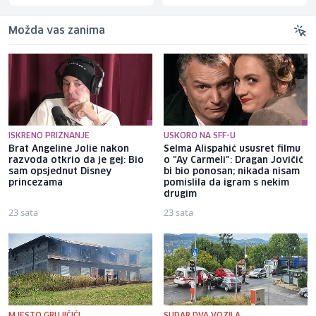
Možda vas zanima
ISKRENO PRIZNANJE
USKORO NA SFF-U
Brat Angeline Jolie nakon
Selma Alispahić ususret filmu
razvoda otkrio da je gej: Bio
o "Ay Carmeli": Dragan Jovičić
sam opsjednut Disney
bi bio ponosan; nikada nisam
princezama
pomislila da igram s nekim
drugim
23 sata
23 sata
MJESTO GRUJIČIĆI
SUDAR DVA VOZILA