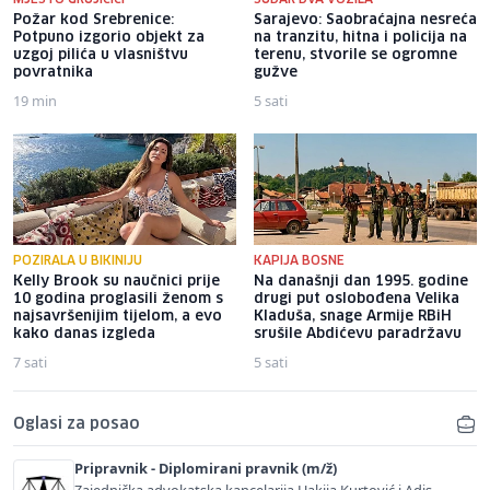
Požar kod Srebrenice:
Sarajevo: Saobraćajna nesreća
Potpuno izgorio objekt za
na tranzitu, hitna i policija na
uzgoj pilića u vlasništvu
terenu, stvorile se ogromne
povratnika
gužve
19 min
5 sati
POZIRALA U BIKINIJU
KAPIJA BOSNE
Kelly Brook su naučnici prije
Na današnji dan 1995. godine
10 godina proglasili ženom s
drugi put oslobođena Velika
najsavršenijim tijelom, a evo
Kladuša, snage Armije RBiH
kako danas izgleda
srušile Abdićevu paradržavu
7 sati
5 sati
Oglasi za posao
Pripravnik - Diplomirani pravnik (m/ž)
Zajednička advokatska kancelarija Hakija Kurtović i Adis