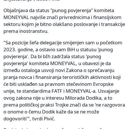
Objašnjava da status "punog povjerenja" komiteta
MONEYVAL najviše znači privrednicima i finansijskom
sektoru kojim je bitno olakšano poslovanje i transakcije
prema inostranstvu.
"Sa pozicije šefa delegacije smijenjen sam u početkom
2023. godine, a ostavio sam BiH u statusu 'punog
povjerenja'. Da bi bIh zadržala status 'punog
povjerenja' komiteta MONEYVAL, u obavezi je da
između ostaloga usvoji novi Zakona o sprečavanju
pranja novca i finansiranja terorističkih aktivnosti koji
će biti usklađen sa pravnom stečevinom Evropske
unije, te standardima FATF i MONEYVAL-a. Usvajanje
ovog zakona nije u interesu Milorada Dodika, a to
prema političkoj praksi Trojke znači da se 'ne razgovora
o onome o čemu Dodik kaže da se ne može
dogovoriti'", tvrdi Pivić.