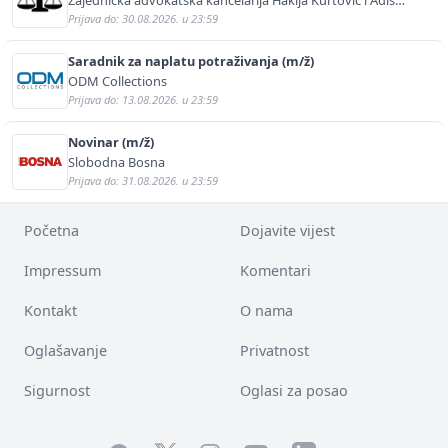
Kurtović
Prijava do: 30.08.2026. u 23:59
Saradnik za naplatu potraživanja (m/ž)
ODM Collections
Prijava do: 13.08.2026. u 23:59
Novinar (m/ž)
Slobodna Bosna
Prijava do: 31.08.2026. u 23:59
Početna
Dojavite vijest
Impressum
Komentari
Kontakt
O nama
Oglašavanje
Privatnost
Sigurnost
Oglasi za posao