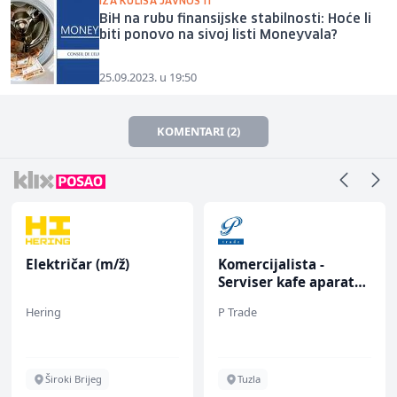
IZA KULISA JAVNOSTI
BiH na rubu finansijske stabilnosti: Hoće li
biti ponovo na sivoj listi Moneyvala?
25.09.2023. u 19:50
KOMENTARI (2)
Električar (m/ž)
Komercijalista -
Serviser kafe aparata
(m/ž)
Hering
P Trade
Široki Brijeg
Tuzla