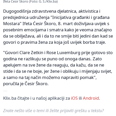
Ifeta Ćesir Škoro (Foto: G. Š./Klix.ba)
Dugogodišnja zdravstvena djelatnica, aktivistica i
predsjednica udruženja "Inicijativa građanki i građana
Mostara" Ifeta Ćesir Škoro, 8. mart doživljava uvijek s
posebnim emocijama i smatra kako je veoma značajno
da se obilježava, ali i da to ne smije biti jedini dan kad se
govori o pravima žena za koja još uvijek borba traje.
"Govori Clare Zetkin i Rose Luxemburg prije gotovo sto
godina ne razlikuju se puno od onoga danas. Zato
apelujem na sve žene da reaguju, da kažu, da se ne
stide i da se ne boje, jer žene i oblikuju i mijenjaju svijet,
a samo na taj način možemo napraviti pomak",
poručila je Česir Škoro.
Klix.ba čitajte i u našoj aplikaciji za
iOS
ili
Android
.
Znate nešto više o temi ili želite prijaviti grešku u tekstu?