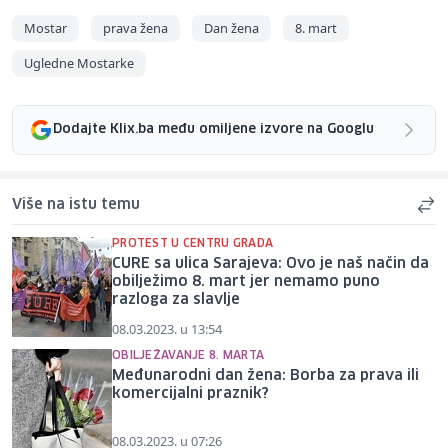
Mostar
prava žena
Dan žena
8. mart
Ugledne Mostarke
Dodajte Klix.ba među omiljene izvore na Googlu
Više na istu temu
PROTEST U CENTRU GRADA
CURE sa ulica Sarajeva: Ovo je naš način da
obilježimo 8. mart jer nemamo puno
razloga za slavlje
08.03.2023. u 13:54
OBILJEŽAVANJE 8. MARTA
Međunarodni dan žena: Borba za prava ili
komercijalni praznik?
08.03.2023. u 07:26