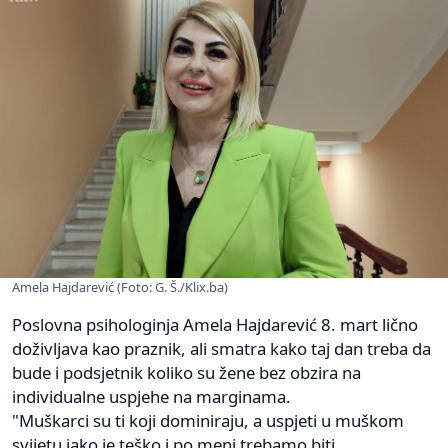
Amela Hajdarević (Foto: G. Š./Klix.ba)
Poslovna psihologinja Amela Hajdarević 8. mart lično
doživljava kao praznik, ali smatra kako taj dan treba da
bude i podsjetnik koliko su žene bez obzira na
individualne uspjehe na marginama.
"Muškarci su ti koji dominiraju, a uspjeti u muškom
svijetu jako je teško i po meni trebamo biti