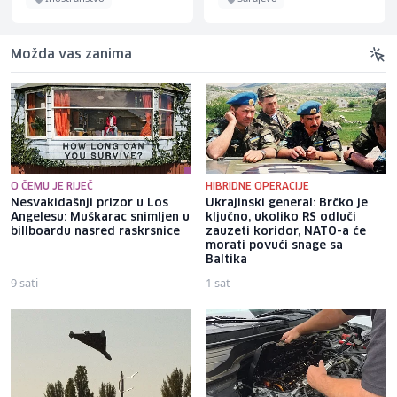
Možda vas zanima
O ČEMU JE RIJEČ
HIBRIDNE OPERACIJE
Nesvakidašnji prizor u Los
Ukrajinski general: Brčko je
Angelesu: Muškarac snimljen u
ključno, ukoliko RS odluči
billboardu nasred raskrsnice
zauzeti koridor, NATO-a će
morati povući snage sa
Baltika
9 sati
1 sat