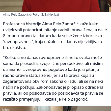
Alma Pelo Zagorčić (Foto: G. Š./Klix.ba)
Profesorica historije Alma Pelo Zagorčić kaže kako
uvijek voli potencirati pitanje radnih prava žena, a da je
8. mart upravo taj datum kada su se žene izborile za
'ravnopravnost', koja nažalost ni danas nije vidljiva u
bh. društvu.
"Koliko smo danas ravnopravne ili ne to svaka može
sama da prosudi iz svoje lične perspektive, ali mislim
da nismo ravnopravne, pogotovo kada je u pitanju
radno-pravni status žene, jer su ta prava koja su
zagarantovana okvirom zakona o radu, ali se na neki
način ne poštuju. Zakonodavac je propisao određena
pravila, ali od poslodavca do poslodavca ta pravila se
različito primjenjuju", kazala je Pelo Zagorčić.