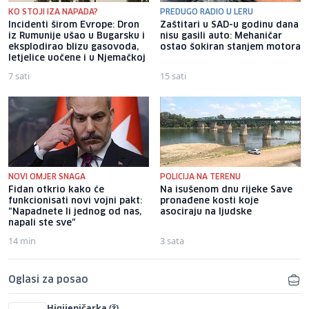
KO STOJI IZA NAPADA?
PREDUGO RADIO U LERU
Incidenti širom Evrope: Dron
Zaštitari u SAD-u godinu dana
iz Rumunije ušao u Bugarsku i
nisu gasili auto: Mehaničar
eksplodirao blizu gasovoda,
ostao šokiran stanjem motora
letjelice uočene i u Njemačkoj
7 sati
15 sati
NOVI OMJER SNAGA
POLICIJA NA TERENU
Fidan otkrio kako će
Na isušenom dnu rijeke Save
funkcionisati novi vojni pakt:
pronađene kosti koje
"Napadnete li jednog od nas,
asociraju na ljudske
napali ste sve"
14 min
3 sata
Oglasi za posao
Higijeničarka (ž)