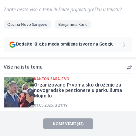
Znate nešto više o temi ili želite prijaviti grešku u tekstu?
Općina Novo Sarajevo
Benjamina Karić
Dodajte Klix.ba među omiljene izvore na Googlu
Više na istu temu
KANTON SARAJEVO
Organizovano Prvomajsko druženje za
novogradske penzionere u parku šuma
Mojmilo
01.05.2026. u 21:19
KOMENTARI (42)