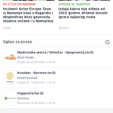
KO STOJI IZA NAPADA?
SPREMA SE TRANSFER
Incidenti širom Evrope: Dron
Izdaja kakva nije viđena od
iz Rumunije ušao u Bugarsku i
2010. godine: Arsenal dovodi
eksplodirao blizu gasovoda,
igrača najljućeg rivala
letjelice uočene i u Njemačkoj
5 sati
30 min
Oglasi za posao
Medicinska sestra / Tehničar - Njegovatelj (m/ž)
Dom Vitalis
Prijava do: 05.09.2026. u 23:59
Konobar - Barmen (m/ž)
Hotel Nomad
Prijava do: 13.08.2026. u 23:59
Higijeničarka (ž)
Invictus
Prijava do: 30.08.2026. u 23:59