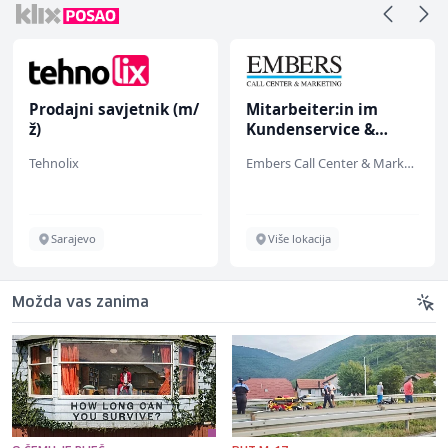
jni savjetnik (m/
Mitarbeiter:in im
Mašinsk
Kundenservice &
ž)
Support (m/w/d)
x
Embers Call Center & Marketing
Euro-Asfal
jevo
Više lokacija
Više lo
Možda vas zanima