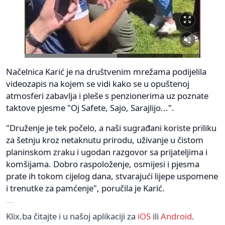
Načelnica Karić je na društvenim mrežama podijelila
videozapis na kojem se vidi kako se u opuštenoj
atmosferi zabavlja i pleše s penzionerima uz poznate
taktove pjesme "Oj Safete, Sajo, Sarajlijo...".
"Druženje je tek počelo, a naši sugrađani koriste priliku
za šetnju kroz netaknutu prirodu, uživanje u čistom
planinskom zraku i ugodan razgovor sa prijateljima i
komšijama. Dobro raspoloženje, osmijesi i pjesma
prate ih tokom cijelog dana, stvarajući lijepe uspomene
i trenutke za pamćenje", poručila je Karić.
Klix.ba čitajte i u našoj aplikaciji za
iOS
ili
Android
.