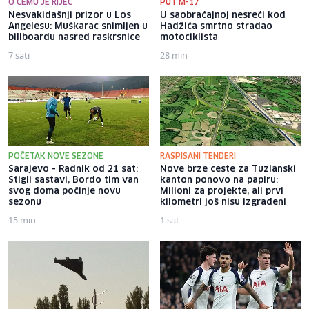
O ČEMU JE RIJEČ
PUT M-17
Nesvakidašnji prizor u Los
U saobraćajnoj nesreći kod
Angelesu: Muškarac snimljen u
Hadžića smrtno stradao
billboardu nasred raskrsnice
motociklista
7 sati
28 min
POČETAK NOVE SEZONE
RASPISANI TENDERI
Sarajevo - Radnik od 21 sat:
Nove brze ceste za Tuzlanski
Stigli sastavi, Bordo tim van
kanton ponovo na papiru:
svog doma počinje novu
Milioni za projekte, ali prvi
sezonu
kilometri još nisu izgrađeni
15 min
1 sat