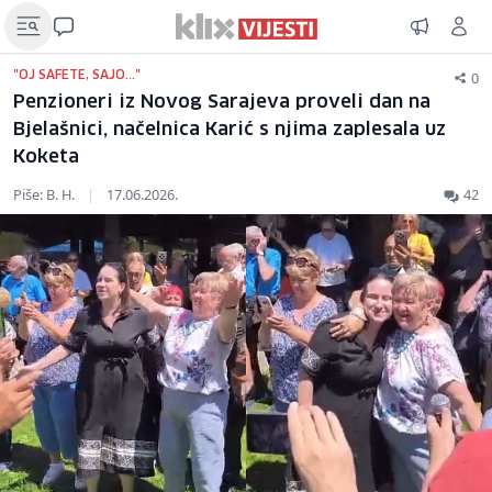
0
"OJ SAFETE, SAJO..."
Penzioneri iz Novog Sarajeva proveli dan na
Bjelašnici, načelnica Karić s njima zaplesala uz
Koketa
Piše: B. H.
|
17.06.2026.
42