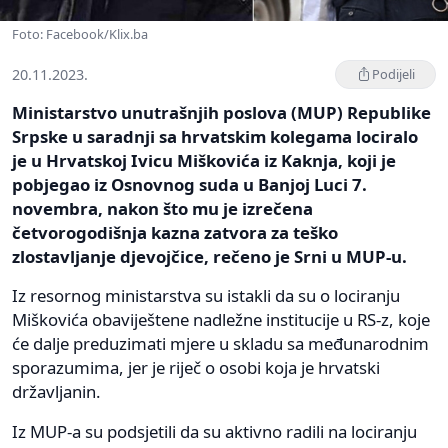
Foto: Facebook/Klix.ba
20.11.2023.
Podijeli
Ministarstvo unutrašnjih poslova (MUP) Republike
Srpske u saradnji sa hrvatskim kolegama lociralo
je u Hrvatskoj Ivicu Miškovića iz Kaknja, koji je
pobjegao iz Osnovnog suda u Banjoj Luci 7.
novembra, nakon što mu je izrečena
četvorogodišnja kazna zatvora za teško
zlostavljanje djevojčice, rečeno je Srni u MUP-u.
Iz resornog ministarstva su istakli da su o lociranju
Miškovića obaviještene nadležne institucije u RS-z, koje
će dalje preduzimati mjere u skladu sa međunarodnim
sporazumima, jer je riječ o osobi koja je hrvatski
državljanin.
Iz MUP-a su podsjetili da su aktivno radili na lociranju