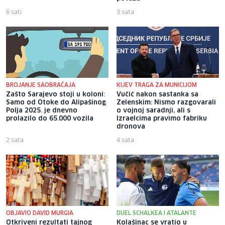
6 sati
3 sata
BROJANJE SAOBRAĆAJA
KIJEV TRAGA ZA MUNICIJOM
Zašto Sarajevo stoji u koloni:
Vučić nakon sastanka sa
Samo od Otoke do Alipašinog
Zelenskim: Nismo razgovarali
Polja 2025. je dnevno
o vojnoj saradnji, ali s
prolazilo do 65.000 vozila
Izraelcima pravimo fabriku
dronova
2 sata
4 sata
OBJAVIO DAVID MURGIA
DUEL SCHALKEA I ATALANTE
Otkriveni rezultati tajnog
Kolašinac se vratio u