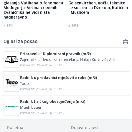
glasanja Vatikana o fenomenu
Gelsenkirchen, uoči utakmice
Međugorja: Većina crkvenih
se susreo sa Džekom, Katićem
zvaničnika ne vidi ništa
i Muslićem
nadnaravno
7 sati
2 sata
Oglasi za posao
Pripravnik - Diplomirani pravnik (m/ž)
Zajednička advokatska kancelarija Hakija Kurtović i Adis
Kurtović
Prijava do: 30.08.2026. u 23:59
Radnik u prodavnici mješovite robe (m/ž)
Todo
Prijava do: 23.08.2026. u 23:59
Radnik fizičkog obezbjeđenja (m/ž)
Muehlbauer
Prijava do: 15.08.2026. u 23:59
Početna
Dojavite vijest