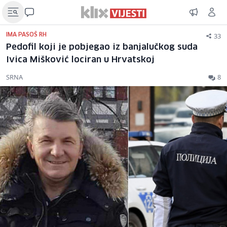
33
IMA PASOŠ RH
Pedofil koji je pobjegao iz banjalučkog suda
Ivica Mišković lociran u Hrvatskoj
SRNA
8