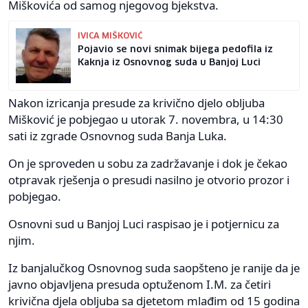
Miškovića od samog njegovog bjekstva.
IVICA MIŠKOVIĆ
Pojavio se novi snimak bijega pedofila iz
Kaknja iz Osnovnog suda u Banjoj Luci
Nakon izricanja presude za krivično djelo obljuba
Mišković je pobjegao u utorak 7. novembra, u 14:30
sati iz zgrade Osnovnog suda Banja Luka.
On je sproveden u sobu za zadržavanje i dok je čekao
otpravak rješenja o presudi nasilno je otvorio prozor i
pobjegao.
Osnovni sud u Banjoj Luci raspisao je i potjernicu za
njim.
Iz banjalučkog Osnovnog suda saopšteno je ranije da je
javno objavljena presuda optuženom I.M. za četiri
krivična djela obljuba sa djetetom mlađim od 15 godina