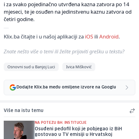
i za svako pojedinačno utvrđena kazna zatvora po 14
mjeseci, te je osuđen na jedinstvenu kaznu zatvora od
četiri godine.
Klix.ba čitajte i u našoj aplikaciji za
iOS
ili
Android
.
Znate nešto više o temi ili želite prijaviti grešku u tekstu?
Osnovni sud u Banjoj Luci
Ivica Mišković
Dodajte Klix.ba među omiljene izvore na Googlu
Više na istu temu
NA POTEZU BH. INSTITUCIJE
Osuđeni pedofil koji je pobjegao iz BiH
gostovao u TV emisiji u Hrvatskoj