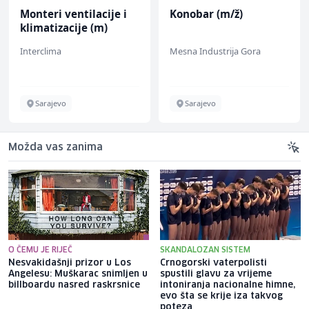
Monteri ventilacije i
Konobar (m/ž)
klimatizacije (m)
Interclima
Mesna Industrija Gora
Sarajevo
Sarajevo
Možda vas zanima
O ČEMU JE RIJEČ
SKANDALOZAN SISTEM
Nesvakidašnji prizor u Los
Crnogorski vaterpolisti
Angelesu: Muškarac snimljen u
spustili glavu za vrijeme
billboardu nasred raskrsnice
intoniranja nacionalne himne,
evo šta se krije iza takvog
poteza