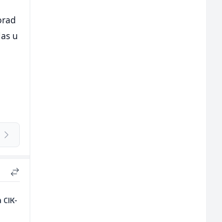
orad
las u
 CIK-