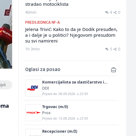
stradao motociklista
40min
4
0
PREDSJEDNICA NF-A
Jelena Trivić: Kako to da je Dodik presuđen,
a i dalje je u politici? Njegovom presudom
su svi namireni
1h 3min
5
0
Oglasi za posao
Komercijalista za slastičarstvo i
jeli
pekarstvo (m/ž)
DDI
Prijava do: 06.09.2026. u 23:59
rema
Trgovac (m/ž)
Prox
Prijava do: 15.08.2026. u 23:59
Recepcioner (m/ž)