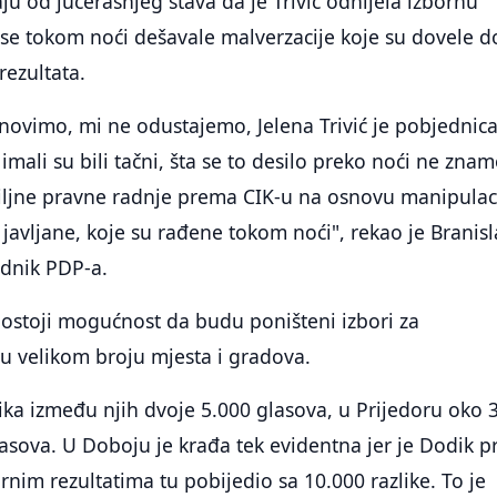
ju od jučerašnjeg stava da je Trivić odnijela izbornu
 se tokom noći dešavale malverzacije koje su dovele d
ezultata.
ovimo, mi ne odustajemo, Jelena Trivić je pobjednica
imali su bili tačni, šta se to desilo preko noći ne znam
ljne pravne radnje prema CIK-u na osnovu manipulaci
javljane, koje su rađene tokom noći", rekao je Branisl
ednik PDP-a.
ostoji mogućnost da budu poništeni izbori za
u velikom broju mjesta i gradova.
lika između njih dvoje 5.000 glasova, u Prijedoru oko 
lasova. U Doboju je krađa tek evidentna jer je Dodik 
rnim rezultatima tu pobijedio sa 10.000 razlike. To je