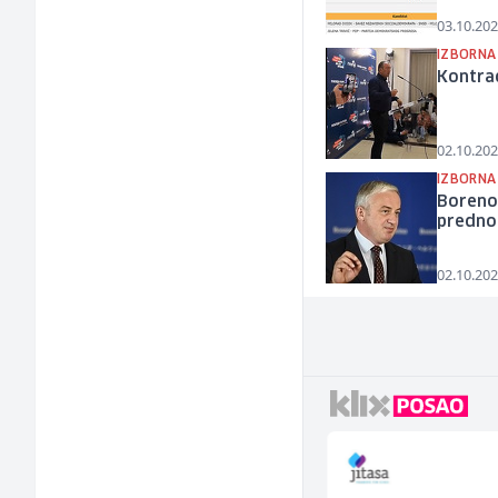
03.10.202
IZBORNA
Kontrad
02.10.202
IZBORNA
Borenov
predno
02.10.202