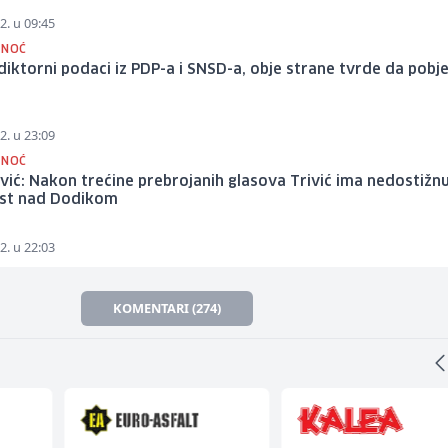
2. u 09:45
 NOĆ
iktorni podaci iz PDP-a i SNSD-a, obje strane tvrde da pobj
2. u 23:09
 NOĆ
ić: Nakon trećine prebrojanih glasova Trivić ima nedostižn
st nad Dodikom
2. u 22:03
KOMENTARI (274)