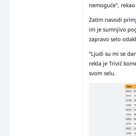
nemoguće", rekao 
Zatim navodi primj
im je sumnjivo po
zapravo selo odakle
"Ljudi su mi se dan
rekla je Trivić ko
svom selu.