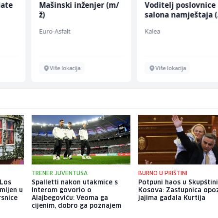
iate
Mašinski inženjer (m/
Voditelj poslovnice
ž)
salona namještaja 
ž)
Euro-Asfalt
Kalea
Više lokacija
Više lokacija
TRENER JUVENTUSA
BURNO U PRIŠTINI
 Los
Spalletti nakon utakmice s
Potpuni haos u Skupštin
mljen u
Interom govorio o
Kosova: Zastupnica opoz
rsnice
Alajbegoviću: Veoma ga
jajima gađala Kurtija
cijenim, dobro ga poznajem