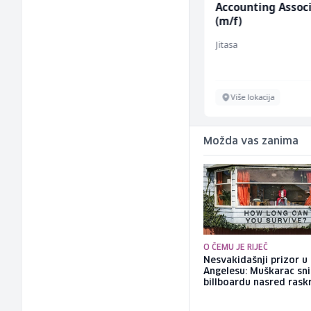
Kuhinjski pomoćnik
Accounting Assoc
(m/ž)
(m/f)
Restoran Golf Klub
Jitasa
Sarajevo
Više lokacija
Možda vas zanima
O ČEMU JE RIJEČ
Nesvakidašnji prizor u
Angelesu: Muškarac sni
billboardu nasred rask