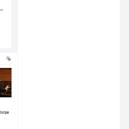
Monter centralnog
Konobar (m/ž)
(m/
grijanja (m)
Mountain
Borbono
Sarajevo
Sarajevo
i
icije