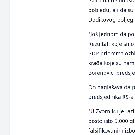
Ističu da ne odusta
pobjedu, ali da su
Dodikovog boljeg r
"Još jednom da pon
Rezultati koje smo 
PDP priprema ozbi
krađa koje su nam 
Borenović, predsj
On naglašava da p
predsjednika RS-a 
"U Zvorniku je raz
posto isto 5.000 g
falsifikovanim izbo