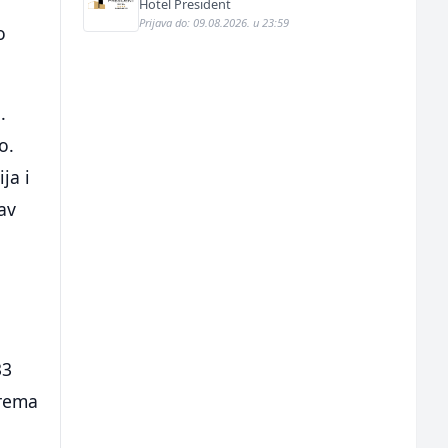
Hotel President
Prijava do: 09.08.2026. u 23:59
o
.
o.
ja i
av
33
prema