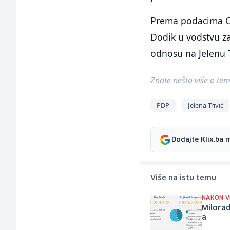
Prema podacima Ce
Dodik u vodstvu za
odnosu na Jelenu T
Znate nešto više o temi 
PDP
Jelena Trivić
Dodajte Klix.ba 
Više na istu temu
NAKON V
Milorad
a