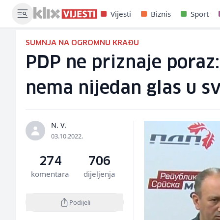
Vijesti
Biznis
Sport
SUMNJA NA OGROMNU KRAĐU
PDP ne priznaje poraz: 
nema nijedan glas u s
N. V.
03.10.2022.
274
706
komentara
dijeljenja
Podijeli