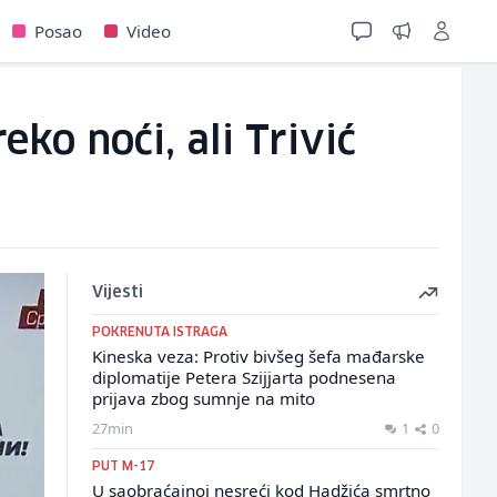
Posao
Video
ko noći, ali Trivić
Vijesti
POKRENUTA ISTRAGA
Kineska veza: Protiv bivšeg šefa mađarske
diplomatije Petera Szijjarta podnesena
prijava zbog sumnje na mito
27min
1
0
PUT M-17
U saobraćajnoj nesreći kod Hadžića smrtno