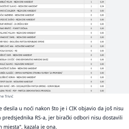
ne Trivić
 desila u noći nakon što je i CIK objavio da još nisu
a predsjednika RS-a, jer birački odbori nisu dostavili
h mjesta", kazala je ona.