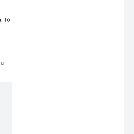
a. To
,
 u