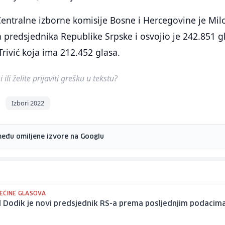
ntralne izborne komisije Bosne i Hercegovine je Mil
 predsjednika Republike Srpske i osvojio je 242.851 g
rivić koja ima 212.452 glasa.
ili želite prijaviti grešku u tekstu?
Izbori 2022
među omiljene izvore na Googlu
EĆINE GLASOVA
 Dodik je novi predsjednik RS-a prema posljednjim podacima