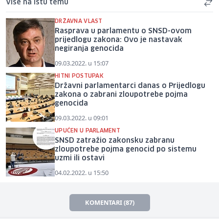
Više na istu temu
DRŽAVNA VLAST
Rasprava u parlamentu o SNSD-ovom
prijedlogu zakona: Ovo je nastavak
negiranja genocida
09.03.2022. u 15:07
HITNI POSTUPAK
Državni parlamentarci danas o Prijedlogu
zakona o zabrani zloupotrebe pojma
genocida
09.03.2022. u 09:01
UPUĆEN U PARLAMENT
SNSD zatražio zakonsku zabranu
zloupotrebe pojma genocid po sistemu
uzmi ili ostavi
04.02.2022. u 15:50
KOMENTARI (87)