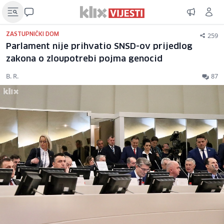
259
ZASTUPNIČKI DOM
Parlament nije prihvatio SNSD-ov prijedlog
zakona o zloupotrebi pojma genocid
B. R.
87