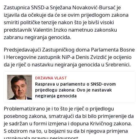
Zastupnica SNSD-a Snježana Novaković-Bursać je
izjavila da očekuje da će se ovim prijedlogom zakona
smiriti političke tenzije nakon što je bivši visoki
predstavnik Valentin Inzko nametnuo zakonsku
zabranu negiranja genocida.
Predsjedavajući Zastupničkog doma Parlamenta Bosne
i Hercegovine zastupnik NiP-a Denis Zvizdić je ocijenio
da je riječ o nastavku negiranja genocida u Srebrenici.
DRŽAVNA VLAST
Rasprava u parlamentu o SNSD-ovom
prijedlogu zakona: Ovo je nastavak
negiranja genocida
Problematizirano je i to što je riječ o prijedlogu
posebnog zakona, smatrajući da bi bilo primjerenije da
je sadržan u formi izmjena i dopuna Krivičnog zakona.
S obzirom na to, u bojazni su da bi njegova primjena
uzrokovala pravnu nesigurnost.