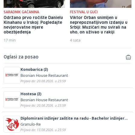
SARADNIK GAČANINA
FESTIVAL U GUČI
Održano prvo ročište Danielu
Viktor Orban snimljen u
Kinahanu u Irskoj: Pogledajte
neprepoznatljivom izdanju u
nevjerovatne mjere
Srbiji: Muzičari mu svirali na
obezbjeđenja
uho, on uživao u rakiji
17 min
4 sata
Oglasi za posao
Konobarica (ž)
Bosnian House Restaurant
Prijava do: 20.08.2026. u 23:59
Hostesa (ž)
Bosnian House Restaurant
Prijava do: 20.08.2026. u 23:59
Diplomirani inžinjer zaštite na radu - Bachelor inžinjer
sigurnosti i pomoći (m/ž)
Granulo-Re
Prijava do: 13.08.2026. u 23:59