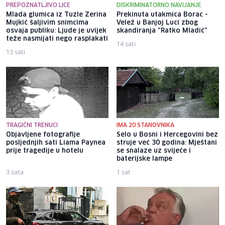
PREPOZNATLJIVO LICE
DISKRIMINATORNO NAVIJANJE
Mlada glumica iz Tuzle Zerina
Prekinuta utakmica Borac -
Mujkić šaljivim snimcima
Velež u Banjoj Luci zbog
osvaja publiku: Ljude je uvijek
skandiranja "Ratko Mladić"
teže nasmijati nego rasplakati
14 sati
13 sati
TRAGIČNI TRENUCI
IMA 20 STANOVNIKA
Objavljene fotografije
Selo u Bosni i Hercegovini bez
posljednjih sati Liama ​​Paynea
struje već 30 godina: Mještani
prije tragedije u hotelu
se snalaze uz svijeće i
baterijske lampe
3 sata
1 sat