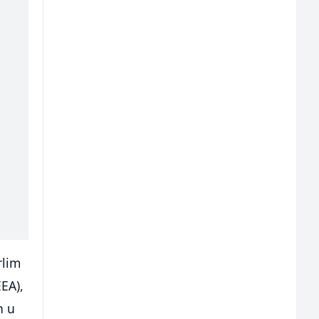
rlim
EEA),
h u