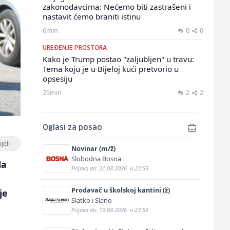
zakonodavcima: Nećemo biti zastrašeni i
nastavit ćemo braniti istinu
6min
0
0
UREĐENJE PROSTORA
Kako je Trump postao "zaljubljen" u travu:
Tema koju je u Bijeloj kući pretvorio u
opsesiju
25min
2
2
Oglasi za posao
jeli
Novinar (m/ž)
Slobodna Bosna
la
Prijava do: 31.08.2026. u 23:59
a
Prodavač u školskoj kantini (ž)
je
Slatko i Slano
Prijava do: 19.08.2026. u 23:59