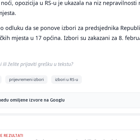
noći, opozicija u RS-u je ukazala na niz nepravilnosti 
mjesta.
io odluku da se ponove izbori za predsjednika Republ
čkih mjesta u 17 općina. Izbori su zakazani za 8. febru
ili želite prijaviti grešku u tekstu?
prijevremeni izbori
izbori u RS-u
među omiljene izvore na Googlu
E REZULTATI