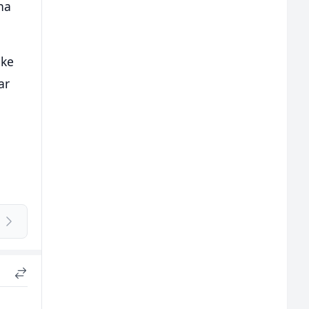
na
ike
ar