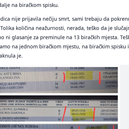
 dalje na biračkom spisku.
dica nije prijavila nečiju smrt, sami trebaju da pokren
Tolika količina neažurnosti, nerada, teško da je slučaj
jno ni glasanje za preminule na 13 biračkih mjesta. Teš
 samo na jednom biračkom mjestu, na biračkim spisku
aknula je.