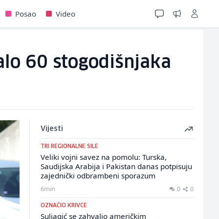
Posao
Video
alo 60 stogodišnjaka
Vijesti
TRI REGIONALNE SILE
Veliki vojni savez na pomolu: Turska,
Saudijska Arabija i Pakistan danas potpisuju
zajednički odbrambeni sporazum
6min
0
0
OZNAČIO KRIVCE
Suljagić se zahvalio američkim