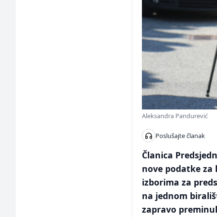
Aleksandra Pandurević
Poslušajte članak
Članica Predsjedn
nove podatke za k
izborima za preds
na jednom birališ
zapravo preminul