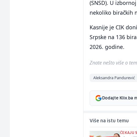
(SNSD). U izbornoj 
nekoliko biračkih 
Kasnije je CIK don
Srpske na 136 bira
2026. godine.
Znate nešto više o temi 
Aleksandra Pandurević
Dodajte Klix.ba 
Više na istu temu
ČEKAJU S