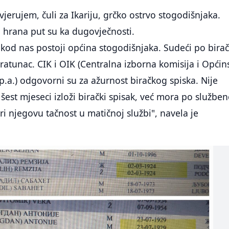
jerujem, čuli za Ikariju, grčko ostrvo stogodišnjaka.
 hrana put su ka dugovječnosti.
 i kod nas postoji općina stogodišnjaka. Sudeći po bira
Bratunac. CIK i OIK (Centralna izborna komisija i Općin
p.a.) odgovorni su za ažurnost biračkog spiska. Nije
šest mjeseci izloži birački spisak, već mora po služben
ri njegovu tačnost u matičnoj službi", navela je